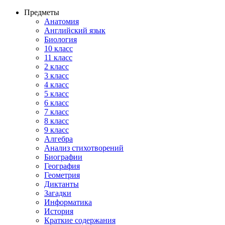
Предметы
Анатомия
Английский язык
Биология
10 класс
11 класс
2 класс
3 класс
4 класс
5 класс
6 класс
7 класс
8 класс
9 класс
Алгебра
Анализ стихотворений
Биографии
География
Геометрия
Диктанты
Загадки
Информатика
История
Краткие содержания