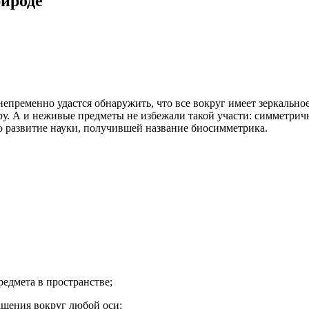
рироде
пременно удастся обнаружить, что все вокруг имеет зеркальное
ору. А и неживые предметы не избежали такой участи: симметри
 развитие науки, получившей название биосимметрика.
редмета в пространстве;
ащения вокруг любой оси;