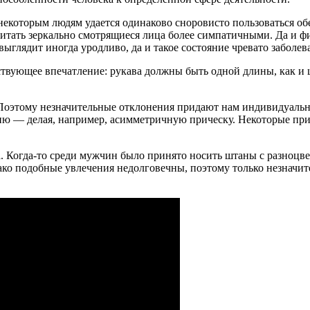
 некоторым людям удается одинаково сноровисто пользоваться о
итать зеркально смотрящиеся лица более симпатичными. Да и фи
выглядит иногда уродливо, да и такое состояние чревато заболев
ствующее впечатление: рукава должны быть одной длины, как и
Поэтому незначительные отклонения придают нам индивидуальн
рию — делая, например, асимметричную прическу. Некоторые п
ла. Когда-то среди мужчин было принято носить штаны с разно
ко подобные увлечения недолговечны, поэтому только незначит