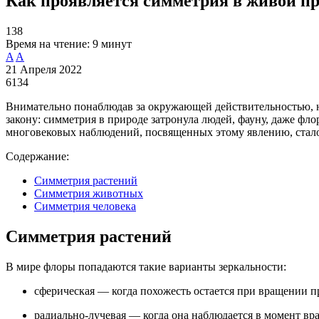
Как проявляется симметрия в живой п
138
Время на чтение:
9 минут
A
A
21 Апреля 2022
6134
Внимательно понаблюдав за окружающей действительностью, не
закону: симметрия в природе затронула людей, фауну, даже фл
многовековых наблюдений, посвященных этому явлению, стало
Содержание:
Симметрия растений
Симметрия животных
Симметрия человека
Симметрия растений
В мире флоры попадаются такие варианты зеркальности:
сферическая — когда похожесть остается при вращении п
радиально-лучевая — когда она наблюдается в момент вр