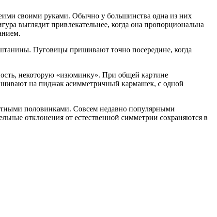
беими своими руками. Обычно у большинства одна из них
гура выглядит привлекательнее, когда она пропорциональна
анием.
 штанины. Пуговицы пришивают точно посередине, когда
ость, некоторую «изюминку». При общей картине
ришивают на пиджак асимметричный кармашек, с одной
цветными половинками. Совсем недавно популярными
ельные отклонения от естественной симметрии сохраняются в