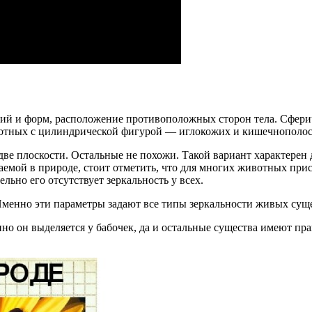
ний и форм, расположение противоположных сторон тела. Сфери
вотных с цилиндрической фигурой — иглокожих и кишечнополо
 две плоскости. Остальные не похожи. Такой вариант характерен
мой в природе, стоит отметить, что для многих животных прис
ьно его отсутствует зеркальность у всех.
Именно эти параметры задают все типы зеркальности живых суще
о он выделяется у бабочек, да и остальные существа имеют пра