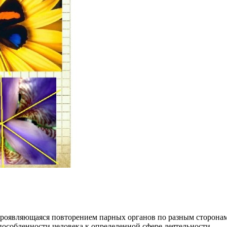
, проявляющаяся повторением парных органов по разным сторон
особленности человека к определенной сфере деятельности.