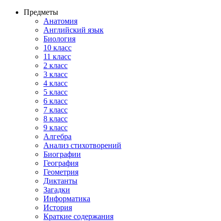
Предметы
Анатомия
Английский язык
Биология
10 класс
11 класс
2 класс
3 класс
4 класс
5 класс
6 класс
7 класс
8 класс
9 класс
Алгебра
Анализ стихотворений
Биографии
География
Геометрия
Диктанты
Загадки
Информатика
История
Краткие содержания