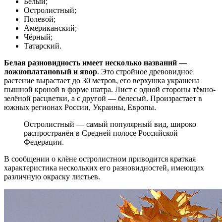
Белый;
Остролистный;
Полевой;
Американский;
Чёрный;
Татарский.
Белая разновидность имеет несколько названий —
ложноплатановый и явор
. Это стройное древовидное
растение вырастает до 30 метров, его верхушка украшена
пышной кроной в форме шатра. Лист с одной стороны тёмно-
зелёной расцветки, а с другой — белесый. Произрастает в
южных регионах России, Украины, Европы.
Остролистный — самый популярный вид, широко
распространён в Средней полосе Российской
Федерации.
В сообщении о клёне остролистном приводится краткая
характеристика нескольких его разновидностей, имеющих
различную окраску листьев.