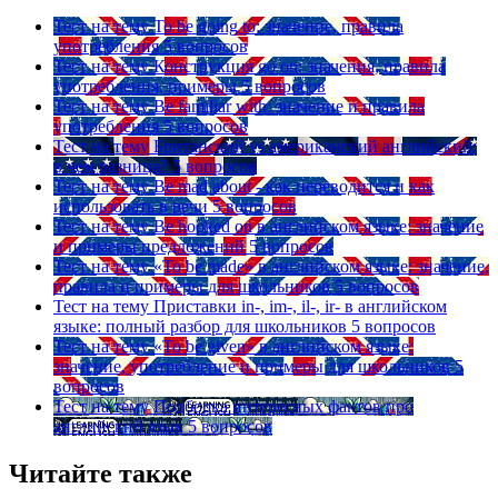
Тест на тему
To be going to: значение, правила
употребления
5 вопросов
Тест на тему
Конструкция go on: значения, правила
употребления, примеры
5 вопросов
Тест на тему
Be familiar with: значение и правила
употребления
5 вопросов
Тест на тему
Британский vs американский английский:
в чем разница?
5 вопросов
Тест на тему
Be mad about - как переводится и как
использовать в речи
5 вопросов
Тест на тему
Be hooked on в английском языке: значение
и примеры предложений
5 вопросов
Тест на тему
«To be made» в английском языке: значение,
правила и примеры для школьников
5 вопросов
Тест на тему
Приставки in-, im-, il-, ir- в английском
языке: полный разбор для школьников
5 вопросов
Тест на тему
«To be given» в английском языке:
значение, употребление и примеры для школьников
5
вопросов
Тест на тему
Подборка интересных фактов про
английский язык
5 вопросов
Читайте также