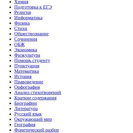
Химия
Подготовка к ЕГЭ
Религия
Информатика
Физика
Стихи
Обществознание
Сочинения
ОБЖ
Экономика
Физкультура
Помощь студенту
Пунктуация
Математика
История
Правоведение
Орфография
Анализ стихотворений
Краткие содержания
Биографии
Литература
Русский язык
Окружающий мир
География
Фонетический разбор