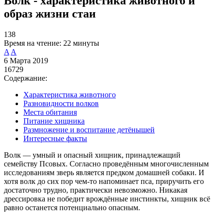
Волк - характеристика животного и
образ жизни стаи
138
Время на чтение:
22 минуты
A
A
6 Марта 2019
16729
Содержание:
Характеристика животного
Разновидности волков
Места обитания
Питание хищника
Размножение и воспитание детёнышей
Интересные факты
Волк — умный и опасный хищник, принадлежащий
семейству Псовых. Согласно проведённым многочисленным
исследованиям зверь является предком домашней собаки. И
хотя волк до сих пор чем-то напоминает пса, приручить его
достаточно трудно, практически невозможно. Никакая
дрессировка не победит врождённые инстинкты, хищник всё
равно останется потенциально опасным.