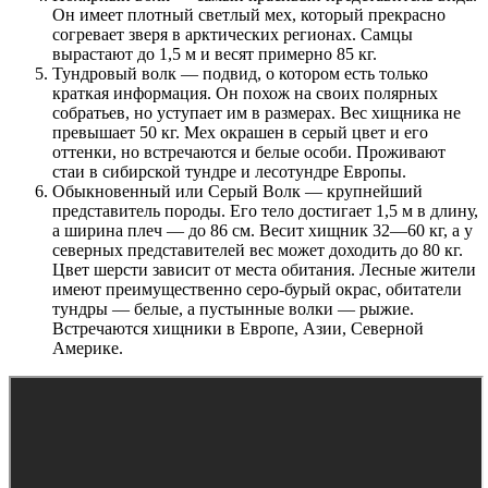
Он имеет плотный светлый мех, который прекрасно
согревает зверя в арктических регионах. Самцы
вырастают до 1,5 м и весят примерно 85 кг.
Тундровый волк — подвид, о котором есть только
краткая информация. Он похож на своих полярных
собратьев, но уступает им в размерах. Вес хищника не
превышает 50 кг. Мех окрашен в серый цвет и его
оттенки, но встречаются и белые особи. Проживают
стаи в сибирской тундре и лесотундре Европы.
Обыкновенный или Серый Волк — крупнейший
представитель породы. Его тело достигает 1,5 м в длину,
а ширина плеч — до 86 см. Весит хищник 32—60 кг, а у
северных представителей вес может доходить до 80 кг.
Цвет шерсти зависит от места обитания. Лесные жители
имеют преимущественно серо-бурый окрас, обитатели
тундры — белые, а пустынные волки — рыжие.
Встречаются хищники в Европе, Азии, Северной
Америке.