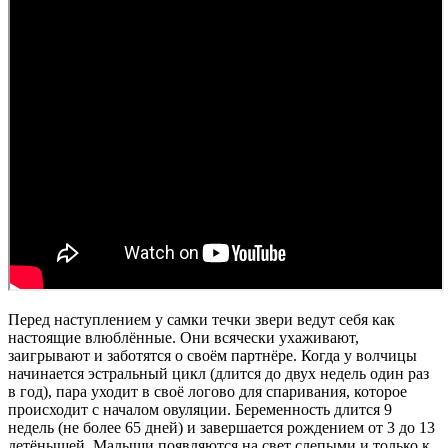
Перед наступлением у самки течки звери ведут себя как
настоящие влюблённые. Они всячески ухаживают,
заигрывают и заботятся о своём партнёре. Когда у волчицы
начинается эстральный цикл (длится до двух недель один раз
в год), пара уходит в своё логово для спаривания, которое
происходит с началом овуляции. Беременность длится 9
недель (не более 65 дней) и завершается рождением от 3 до 13
детёнышей. Малыши появляются на свет слепыми и только к