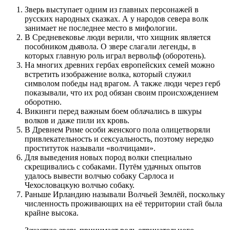
Зверь выступает одним из главных персонажей в
русских народных сказках. А у народов севера волк
занимает не последнее место в мифологии.
В Средневековье люди верили, что хищник является
пособником дьявола. О звере слагали легенды, в
которых главную роль играл вервольф (оборотень).
На многих древних гербах европейских семей можно
встретить изображение волка, который служил
символом победы над врагом. А также люди через герб
показывали, что их род обязан своим происхождением
оборотню.
Викинги перед важным боем облачались в шкуры
волков и даже пили их кровь.
В Древнем Риме особи женского пола олицетворяли
привлекательность и сексуальность, поэтому нередко
проституток называли «волчицами».
Для выведения новых пород волки специально
скрещивались с собаками. Путём удачных опытов
удалось вывести волчью собаку Сарлоса и
Чехословацкую волчью собаку.
Раньше Ирландию называли Волчьей Землёй, поскольку
численность проживающих на её территории стай была
крайне высока.