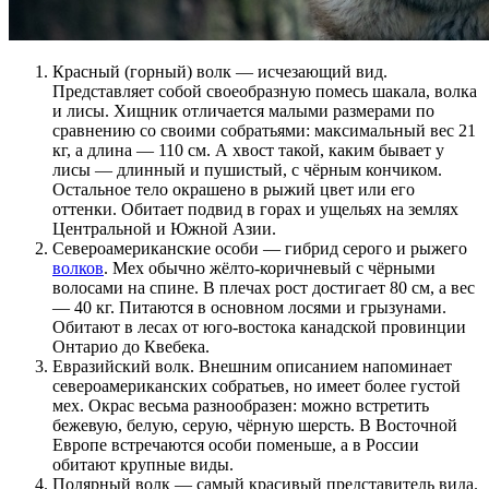
Красный (горный) волк — исчезающий вид.
Представляет собой своеобразную помесь шакала, волка
и лисы. Хищник отличается малыми размерами по
сравнению со своими собратьями: максимальный вес 21
кг, а длина — 110 см. А хвост такой, каким бывает у
лисы — длинный и пушистый, с чёрным кончиком.
Остальное тело окрашено в рыжий цвет или его
оттенки. Обитает подвид в горах и ущельях на землях
Центральной и Южной Азии.
Североамериканские особи — гибрид серого и рыжего
волков
. Мех обычно жёлто-коричневый с чёрными
волосами на спине. В плечах рост достигает 80 см, а вес
— 40 кг. Питаются в основном лосями и грызунами.
Обитают в лесах от юго-востока канадской провинции
Онтарио до Квебека.
Евразийский волк. Внешним описанием напоминает
североамериканских собратьев, но имеет более густой
мех. Окрас весьма разнообразен: можно встретить
бежевую, белую, серую, чёрную шерсть. В Восточной
Европе встречаются особи поменьше, а в России
обитают крупные виды.
Полярный волк — самый красивый представитель вида.