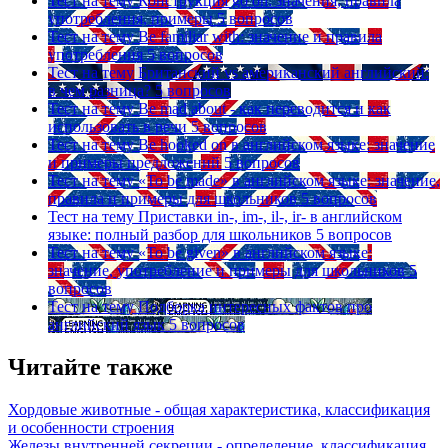
Тест на тему
Конструкция go on: значения, правила
употребления, примеры
5 вопросов
Тест на тему
Be familiar with: значение и правила
употребления
5 вопросов
Тест на тему
Британский vs американский английский:
в чем разница?
5 вопросов
Тест на тему
Be mad about - как переводится и как
использовать в речи
5 вопросов
Тест на тему
Be hooked on в английском языке: значение
и примеры предложений
5 вопросов
Тест на тему
«To be made» в английском языке: значение,
правила и примеры для школьников
5 вопросов
Тест на тему
Приставки in-, im-, il-, ir- в английском
языке: полный разбор для школьников
5 вопросов
Тест на тему
«To be given» в английском языке:
значение, употребление и примеры для школьников
5
вопросов
Тест на тему
Подборка интересных фактов про
английский язык
5 вопросов
Читайте также
Хордовые животные - общая характеристика, классификация
и особенности строения
Железы внутренней секреции - определение, классификация,