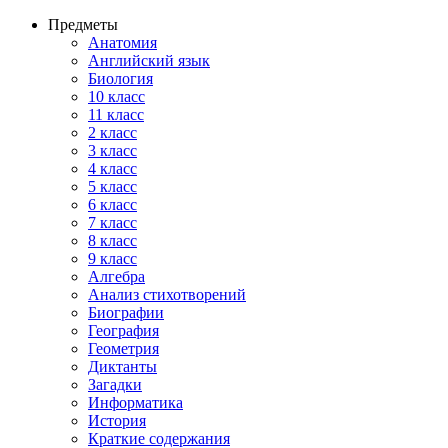
Предметы
Анатомия
Английский язык
Биология
10 класс
11 класс
2 класс
3 класс
4 класс
5 класс
6 класс
7 класс
8 класс
9 класс
Алгебра
Анализ стихотворений
Биографии
География
Геометрия
Диктанты
Загадки
Информатика
История
Краткие содержания