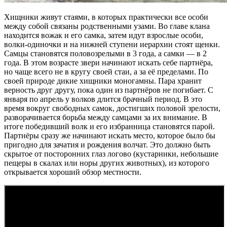
Хищники живут стаями, в которых практически все особи
между собой связаны родственными узами. Во главе клана
находится вожак и его самка, затем идут взрослые особи,
волки-одиночки и на нижней ступени иерархии стоят щенки.
Самцы становятся половозрелыми в 3 года, а самки — в 2
года. В этом возрасте звери начинают искать себе партнёра,
но чаще всего не в кругу своей стаи, а за её пределами. По
своей природе дикие хищники моногамны. Пара хранит
верность друг другу, пока один из партнёров не погибает. С
января по апрель у волков длится брачный период. В это
время вокруг свободных самок, достигших половой зрелости,
разворачивается борьба между самцами за их внимание. В
итоге победивший волк и его избранница становятся парой.
Партнёры сразу же начинают искать место, которое было бы
пригодно для зачатия и рождения волчат. Это должно быть
скрытое от посторонних глаз логово (кустарники, небольшие
пещеры в скалах или норы других животных), из которого
открывается хороший обзор местности.