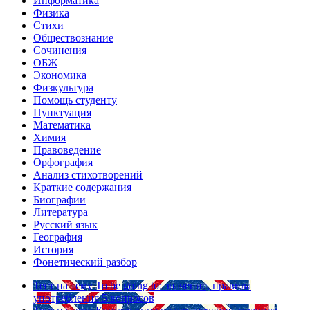
Информатика
Физика
Стихи
Обществознание
Сочинения
ОБЖ
Экономика
Физкультура
Помощь студенту
Пунктуация
Математика
Химия
Правоведение
Орфография
Анализ стихотворений
Краткие содержания
Биографии
Литература
Русский язык
География
История
Фонетический разбор
Тест на тему
To be going to: значение, правила
употребления
5 вопросов