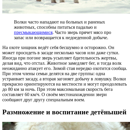
Волки часто нападают на больных и раненых
животных, способны питаться падалью и
пресмыкающимися
. Часто зверь прячет мясо про
запас или возвращается к недоеденной добыче.
На охоте хищник ведёт себя бесшумно и осторожно. Он
может просидеть в засаде несколько часов или даже сутки.
Иногда при погоне зверь усыпляет бдительность жертвы,
делая вид, что отстал. Животное замедляет бег, и тогда волк
неожиданно атакует его. Зимой стая нередко охотится сообща.
При этом члены семьи делятся на две группы: одна
устраивает засаду, а вторая загоняет добычу в ловушку. Волки
прекрасно ориентируются на местности и могут преодолевать
до 80 км за ночь. При этом максимальная скорость бега
составляет 60 км/ч. О своём местонахождении звери
сообщают друг другу специальным воем.
Размножение и воспитание детёнышей