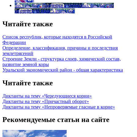
Тест на тему
Подборка интересных фактов про
английский язык
5 вопросов
Читайте также
Список республик, которые находятся в Российской
Федерации
Определение, классификация, причины и последствия
землетрясений
Строение Земли - структурка слоев, химический состав,
развитие земной коры
Уральский экономический район - общая характеристика
Читайте также
Диктанты на тему «Чередующиеся корни»
Диктанты на тему «Причастный оборот»
Диктанты на тему «Непроверяемые гласные в корне»
Рекомендуемые статьи на сайте