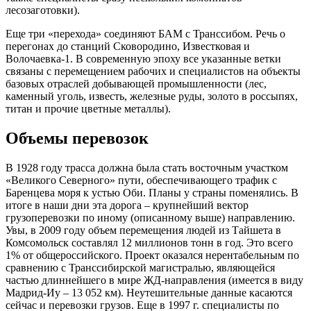
лесозаготовки).
Еще три «перехода» соединяют БАМ с Транссибом. Речь о
перегонах до станций Сковородино, Известковая и
Волочаевка-1. В современную эпоху все указанные ветки
связаны с перемещением рабочих и специалистов на объекты
базовых отраслей добывающей промышленности (лес,
каменный уголь, известь, железные руды, золото в россыпях,
титан и прочие цветные металлы).
Объемы перевозок
В 1928 году трасса должна была стать восточным участком
«Великого Северного» пути, обеспечивающего трафик с
Баренцева моря к устью Оби. Планы у страны поменялись. В
итоге в наши дни эта дорога – крупнейший вектор
грузоперевозки по иному (описанному выше) направлению.
Увы, в 2009 году объем перемещения людей из Тайшета в
Комсомольск составлял 12 миллионов тонн в год. Это всего
1% от общероссийского. Проект оказался нерентабельным по
сравнению с Транссибирской магистралью, являющейся
частью длиннейшего в мире ЖД-направления (имеется в виду
Мадрид-Иу – 13 052 км). Неутешительные данные касаются
сейчас и перевозки грузов. Еще в 1997 г. специалисты по