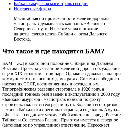
Байкало-амурская магистраль сегодня
Интересные факты
Масштабная по протяженности железнодорожная
магистраль задумывалась как часть «Великого
Северного» пути. И все же ушла в нижние
широты, связав центр Сибири с югом Дальнего
Востока.
Что такое и где находится БАМ?
БАМ – ЖД в восточной половине Сибири и на Дальнем
Востоке. Проекты указанной железной дороги обсуждались
еще в XIX столетии – при царе. Однако создавалась она при
коммунистах и нынешних демократах. Силами свободного
населения СССР, военнопленных и осужденных.
Топографическая разведка стартовала в 1926 году, а
последний тоннель был введен в эксплуатацию в 2003 году.
«Байкало-амурской» магистраль назвали по факту
строительства: из-за географии пути. Больший его отрезок
лежит в байкальских регионах страны, а еще вдоль Амура...
«Железка» соединяет между собой азиатские города России:
Тайшет и Советскую Гавань. При этом имеется и северное
(автономное по управлению) ответвление. Пересекает