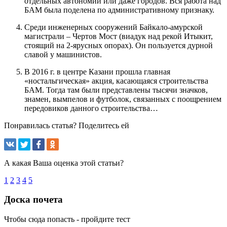
отдельных автономий или даже городов. Вся работа над
БАМ была поделена по административному признаку.
Среди инженерных сооружений Байкало-амурской
магистрали – Чертов Мост (виадук над рекой Итыкит,
стоящий на 2-ярусных опорах). Он пользуется дурной
славой у машинистов.
В 2016 г. в центре Казани прошла главная
«ностальгическая» акция, касающаяся строительства
БАМ. Тогда там были представлены тысячи значков,
знамен, вымпелов и футболок, связанных с поощрением
передовиков данного строительства…
Понравилась статья? Поделитесь ей
А какая Ваша оценка этой статьи?
1
2
3
4
5
Доска почета
Чтобы сюда попасть - пройдите тест