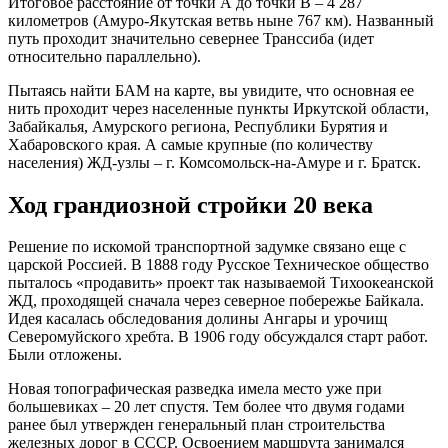
Итоговое расстояние от точки А до точки В – 4 287
километров (Амуро-Якутская ветвь ныне 767 км). Названный
путь проходит значительно севернее Транссиба (идет
относительно параллельно).
Пытаясь найти БАМ на карте, вы увидите, что основная ее
нить проходит через населенные пункты Иркутской области,
Забайкалья, Амурского региона, Республики Бурятия и
Хабаровского края. А самые крупные (по количеству
населения) ЖД-узлы – г. Комсомольск-на-Амуре и г. Братск.
Ход грандиозной стройки 20 века
Решение по искомой транспортной задумке связано еще с
царской Россией. В 1888 году Русское Техническое общество
пыталось «продавить» проект так называемой Тихоокеанской
ЖД, проходящей сначала через северное побережье Байкала.
Идея касалась обследования долины Ангары и урочищ
Северомуйского хребта. В 1906 году обсуждался старт работ.
Были отложены.
Новая топографическая разведка имела место уже при
большевиках – 20 лет спустя. Тем более что двумя годами
ранее был утвержден генеральный план строительства
железных дорог в СССР. Освоением маршрута занимался