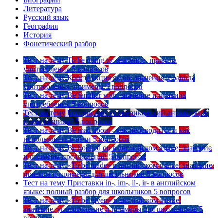
Литература
Русский язык
География
История
Фонетический разбор
Тест на тему
To be going to: значение, правила
употребления
5 вопросов
Тест на тему
Конструкция go on: значения, правила
употребления, примеры
5 вопросов
Тест на тему
Be familiar with: значение и правила
употребления
5 вопросов
Тест на тему
Британский vs американский английский:
в чем разница?
5 вопросов
Тест на тему
Be mad about - как переводится и как
использовать в речи
5 вопросов
Тест на тему
Be hooked on в английском языке: значение
и примеры предложений
5 вопросов
Тест на тему
«To be made» в английском языке: значение,
правила и примеры для школьников
5 вопросов
Тест на тему
Приставки in-, im-, il-, ir- в английском
языке: полный разбор для школьников
5 вопросов
Тест на тему
«To be given» в английском языке:
значение, употребление и примеры для школьников
5
вопросов