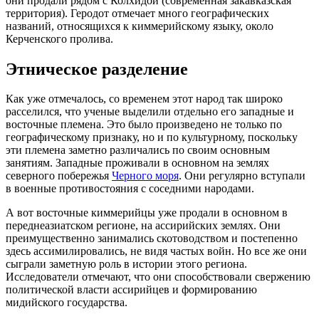
они продали рядом с Колхидой (современная закавказская
территория). Геродот отмечает много географических
названий, относящихся к киммерийскому языку, около
Керченского пролива.
Этническое разделение
Как уже отмечалось, со временем этот народ так широко
расселился, что ученые выделили отдельно его западные и
восточные племена. Это было произведено не только по
географическому признаку, но и по культурному, поскольку
эти племена заметно различались по своим основным
занятиям. Западные проживали в основном на землях
северного побережья
Черного моря
. Они регулярно вступали
в военные противостояния с соседними народами.
А вот восточные киммерийцы уже продали в основном в
переднеазиатском регионе, на ассирийских землях. Они
преимущественно занимались скотоводством и постепенно
здесь ассимилировались, не видя частых войн. Но все же они
сыграли заметную роль в истории этого региона.
Исследователи отмечают, что они способствовали свержению
политической власти ассирийцев и формированию
мидийского государства.