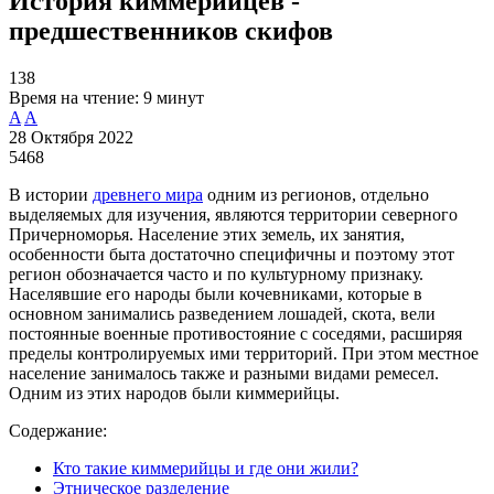
История киммерийцев -
предшественников скифов
138
Время на чтение:
9 минут
A
A
28 Октября 2022
5468
В истории
древнего мира
одним из регионов, отдельно
выделяемых для изучения, являются территории северного
Причерноморья. Население этих земель, их занятия,
особенности быта достаточно специфичны и поэтому этот
регион обозначается часто и по культурному признаку.
Населявшие его народы были кочевниками, которые в
основном занимались разведением лошадей, скота, вели
постоянные военные противостояние с соседями, расширяя
пределы контролируемых ими территорий. При этом местное
население занималось также и разными видами ремесел.
Одним из этих народов были киммерийцы.
Содержание:
Кто такие киммерийцы и где они жили?
Этническое разделение