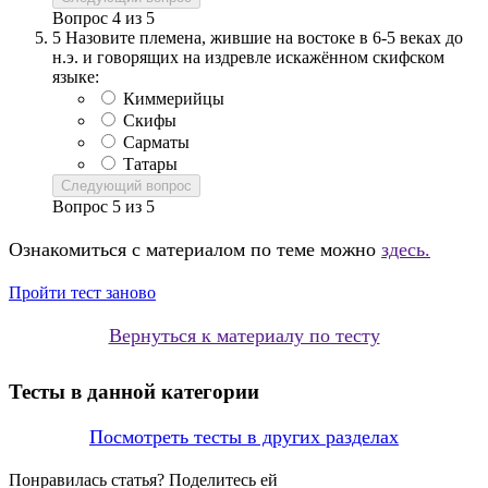
Вопрос
4
из
5
5
Назовите племена, жившие на востоке в 6-5 веках до
н.э. и говорящих на издревле искажённом скифском
языке:
Киммерийцы
Скифы
Сарматы
Татары
Следующий вопрос
Вопрос
5
из
5
Ознакомиться с материалом по теме можно
здесь.
Пройти тест заново
Вернуться к материалу по тесту
Тесты в данной категории
Посмотреть тесты в других разделах
Понравилась статья? Поделитесь ей