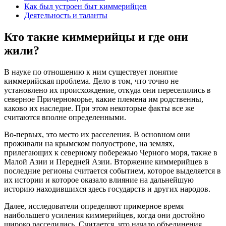
Как был устроен быт киммерийцев
Деятельность и таланты
Кто такие киммерийцы и где они
жили?
В науке по отношению к ним существует понятие
киммерийская проблема. Дело в том, что точно не
установлено их происхождение, откуда они переселились в
северное Причерноморье, какие племена им родственны,
каково их наследие. При этом некоторые факты все же
считаются вполне определенными.
Во-первых, это место их расселения. В основном они
проживали на крымском полуострове, на землях,
прилегающих к северному побережью Черного моря, также в
Малой Азии и Передней Азии. Вторжение киммерийцев в
последние регионы считается событием, которое выделяется в
их истории и которое оказало влияние на дальнейшую
историю находившихся здесь государств и других народов.
Далее, исследователи определяют примерное время
наибольшего усиления киммерийцев, когда они достойно
широко расселились. Считается, что начало объединения