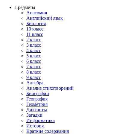
Предметы
Анатомия
Английский язык
Биология
10 класс
11 класс
2 класс
3 класс
4 класс
5 класс
6 класс
7 класс
8 класс
9 класс
Алгебра
Анализ стихотворений
Биографии
География
Геометрия
Диктанты
Загадки
Информатика
История
Краткие содержания