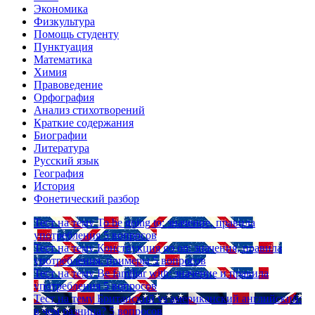
Экономика
Физкультура
Помощь студенту
Пунктуация
Математика
Химия
Правоведение
Орфография
Анализ стихотворений
Краткие содержания
Биографии
Литература
Русский язык
География
История
Фонетический разбор
Тест на тему
To be going to: значение, правила
употребления
5 вопросов
Тест на тему
Конструкция go on: значения, правила
употребления, примеры
5 вопросов
Тест на тему
Be familiar with: значение и правила
употребления
5 вопросов
Тест на тему
Британский vs американский английский:
в чем разница?
5 вопросов