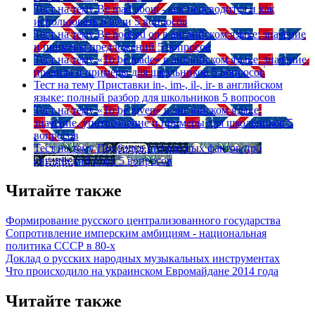
Тест на тему
Be mad about - как переводится и как
использовать в речи
5 вопросов
Тест на тему
Be hooked on в английском языке: значение
и примеры предложений
5 вопросов
Тест на тему
«To be made» в английском языке: значение,
правила и примеры для школьников
5 вопросов
Тест на тему
Приставки in-, im-, il-, ir- в английском
языке: полный разбор для школьников
5 вопросов
Тест на тему
«To be given» в английском языке:
значение, употребление и примеры для школьников
5
вопросов
Тест на тему
Подборка интересных фактов про
английский язык
5 вопросов
Читайте также
Формирование русского централизованного государства
Сопротивление имперским амбициям - национальная
политика СССР в 80-х
Доклад о русских народных музыкальных инструментах
Что происходило на украинском Евромайдане 2014 года
Читайте также