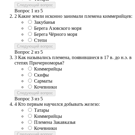
Следующий вопрос
Вопрос
1
из
5
2
Какие земли исконно занимали племена киммерийцев:
Закубанья
Берега Азовского моря
Берега Чёрного моря
Степи
Следующий вопрос
Вопрос
2
из
5
3
Как назывались племена, появившиеся в 17 в. до н.э. в
степях Причерноморья?
Киммерийцы
Скифы
Сарматы
Кочевники
Следующий вопрос
Вопрос
3
из
5
4
Кто первым научился добывать железо:
Татары
Киммерийцы
Племена Закавказья
Кочевники
Следующий вопрос