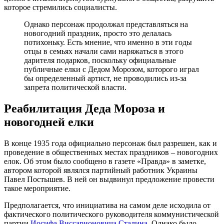
которое стремились социалисты.
Однако персонаж продолжал представляться на
новогодний праздник, просто это делалась
потихоньку. Есть мнение, что именно в эти годы
отцы в семьях начали сами наряжаться в этого
дарителя подарков, поскольку официальные
публичные елки с Дедом Морозом, которого играл
бы определенный артист, не проводились из-за
запрета политической власти.
Реабилитация Деда Мороза и
новогодней елки
В конце 1935 года официально персонаж был разрешен, как и
проведение в общественных местах праздников – новогодних
елок. Об этом было сообщено в газете «Правда» в заметке,
автором которой являлся партийный работник Украины
Павел Постышев. В ней он выдвинул предложение провести
такое мероприятие.
Предполагается, что инициатива на самом деле исходила от
фактического политического руководителя коммунистической
партии
Иосифа Виссарионовича Сталина
. Однако было