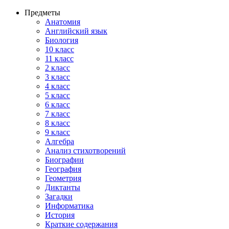
Предметы
Анатомия
Английский язык
Биология
10 класс
11 класс
2 класс
3 класс
4 класс
5 класс
6 класс
7 класс
8 класс
9 класс
Алгебра
Анализ стихотворений
Биографии
География
Геометрия
Диктанты
Загадки
Информатика
История
Краткие содержания