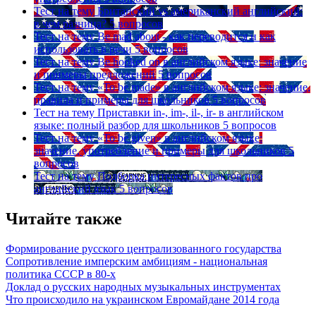
Тест на тему
Британский vs американский английский:
в чем разница?
5 вопросов
Тест на тему
Be mad about - как переводится и как
использовать в речи
5 вопросов
Тест на тему
Be hooked on в английском языке: значение
и примеры предложений
5 вопросов
Тест на тему
«To be made» в английском языке: значение,
правила и примеры для школьников
5 вопросов
Тест на тему
Приставки in-, im-, il-, ir- в английском
языке: полный разбор для школьников
5 вопросов
Тест на тему
«To be given» в английском языке:
значение, употребление и примеры для школьников
5
вопросов
Тест на тему
Подборка интересных фактов про
английский язык
5 вопросов
Читайте также
Формирование русского централизованного государства
Сопротивление имперским амбициям - национальная
политика СССР в 80-х
Доклад о русских народных музыкальных инструментах
Что происходило на украинском Евромайдане 2014 года