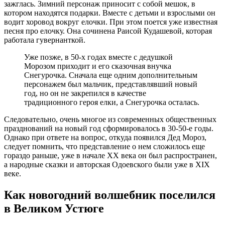
зажглась. Зимний персонаж приносит с собой мешок, в
котором находятся подарки. Вместе с детьми и взрослыми он
водит хоровод вокруг елочки. При этом поется уже известная
песня про елочку. Она сочинена Раисой Кудашевой, которая
работала гувернанткой.
Уже позже, в 50-х годах вместе с дедушкой
Морозом приходит и его сказочная внучка
Снегурочка. Сначала еще одним дополнительным
персонажем был мальчик, представлявший новый
год, но он не закрепился в качестве
традиционного героя елки, а Снегурочка осталась.
Следовательно, очень многое из современных общественных
празднований на новый год сформировалось в 30-50-е годы.
Однако при ответе на вопрос, откуда появился Дед Мороз,
следует помнить, что представление о нем сложилось еще
гораздо раньше, уже в начале XX века он был распространен,
а народные сказки и авторская Одоевского были уже в XIX
веке.
Как новогодний волшебник поселился
в Великом Устюге