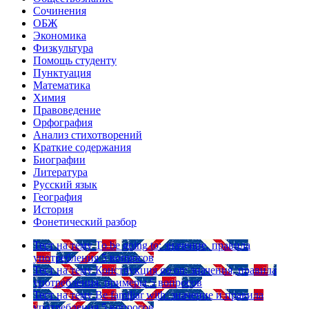
Сочинения
ОБЖ
Экономика
Физкультура
Помощь студенту
Пунктуация
Математика
Химия
Правоведение
Орфография
Анализ стихотворений
Краткие содержания
Биографии
Литература
Русский язык
География
История
Фонетический разбор
Тест на тему
To be going to: значение, правила
употребления
5 вопросов
Тест на тему
Конструкция go on: значения, правила
употребления, примеры
5 вопросов
Тест на тему
Be familiar with: значение и правила
употребления
5 вопросов