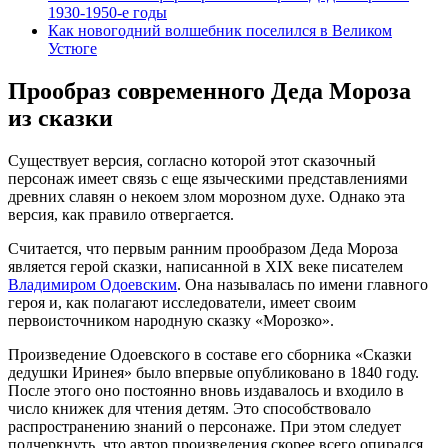
1930-1950-е годы
Как новогодний волшебник поселился в Великом
Устюге
Прообраз современного Деда Мороза
из сказки
Существует версия, согласно которой этот сказочный
персонаж имеет связь с еще языческими представлениями
древних славян о некоем злом морозном духе. Однако эта
версия, как правило отвергается.
Считается, что первым ранним прообразом Деда Мороза
является герой сказки, написанной в XIX веке писателем
Владимиром Одоевским
. Она называлась по имени главного
героя и, как полагают исследователи, имеет своим
первоисточником народную сказку «Морозко».
Произведение Одоевского в составе его сборника «Сказки
дедушки Иринея» было впервые опубликовано в 1840 году.
После этого оно постоянно вновь издавалось и входило в
число книжек для чтения детям. Это способствовало
распространению знаний о персонаже. При этом следует
подчеркнуть, что автор произведения скорее всего опирался