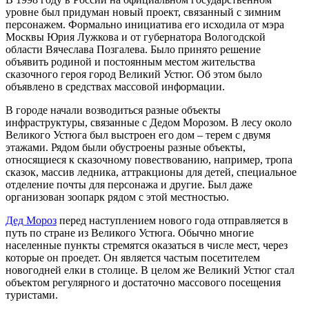
уровне был придуман новый проект, связанный с зимним
персонажем. Формально инициатива его исходила от мэра
Москвы Юрия Лужкова и от губернатора Вологодской
области Вячеслава Позгалева. Было принято решение
объявить родиной и постоянным местом жительства
сказочного героя город Великий Устюг. Об этом было
объявлено в средствах массовой информации.
В городе начали возводиться разные объекты
инфраструктуры, связанные с Дедом Морозом. В лесу около
Великого Устюга был выстроен его дом – терем с двумя
этажами. Рядом были обустроены разные объекты,
относящиеся к сказочному повествованию, например, тропа
сказок, массив ледника, аттракционы для детей, специальное
отделение почты для персонажа и другие. Был даже
организован зоопарк рядом с этой местностью.
Дед Мороз
перед наступлением нового года отправляется в
путь по стране из Великого Устюга. Обычно многие
населенные пункты стремятся оказаться в числе мест, через
которые он проедет. Он является частым посетителем
новогодней елки в столице. В целом же Великий Устюг стал
объектом регулярного и достаточно массового посещения
туристами.