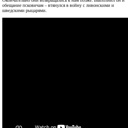
Окончательно они возвращались к нам позже. Выполнил он и
обещание псковичам – втянулся в войну с ливонскими и
шведскими рыцарями.