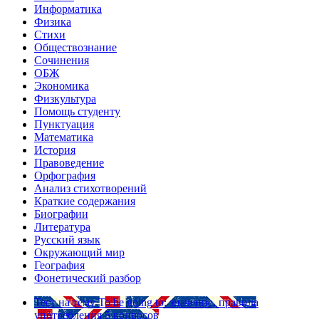
Информатика
Физика
Стихи
Обществознание
Сочинения
ОБЖ
Экономика
Физкультура
Помощь студенту
Пунктуация
Математика
История
Правоведение
Орфография
Анализ стихотворений
Краткие содержания
Биографии
Литература
Русский язык
Окружающий мир
География
Фонетический разбор
Тест на тему
To be going to: значение, правила
употребления
5 вопросов