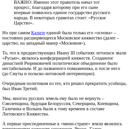
ВАЖНО: Именно этот правитель начал тот
процесс, благодаря которому при его сыне
впервые появилось единое государство русского
народа. В некоторых грамотах стоит: «Русское
Царство».
Но при самом
Калите
единой была только его «основа» –
постоянно расширяющееся Московское княжество (далее –
царство, на западный манер «Московия»).
То, что в предшествующих Ивану III событиях летописи звали
«Русью», являлось конфедерацией княжеств. Созданное
династией Рюриковичей политическое объединение было
нестабильным. И до названного помазанника, и после него
(до Смуты и польско-литовской интервенции).
Очередным политиком из тех, кто решил прекратить усобицы,
был Иван Третий.
Увы, многих русских земель ему было не вернуть –
Смоленщина, будущая Белоруссия, Северщина, Киевщина,
Галичина и Волынь были к тому времени в составе
Литовского Княжества.
А первые присоединенные к «мини-стране» земли являлись
территориями княжеств союзников. Рязань, Галич