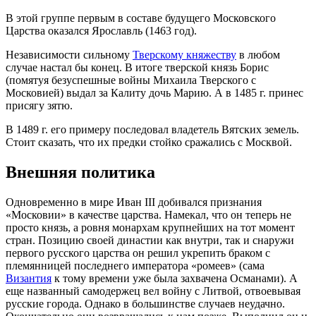
В этой группе первым в составе будущего Московского
Царства оказался Ярославль (1463 год).
Независимости сильному
Тверскому княжеству
в любом
случае настал бы конец. В итоге тверской князь Борис
(помятуя безуспешные войны Михаила Тверского с
Московией) выдал за Калиту дочь Марию. А в 1485 г. принес
присягу зятю.
В 1489 г. его примеру последовал владетель Вятских земель.
Стоит сказать, что их предки стойко сражались с Москвой.
Внешняя политика
Одновременно в мире Иван III добивался признания
«Московии» в качестве царства. Намекал, что он теперь не
просто князь, а ровня монархам крупнейших на тот момент
стран. Позицию своей династии как внутри, так и снаружи
первого русского царства он решил укрепить браком с
племянницей последнего императора «ромеев» (сама
Византия
к тому времени уже была захвачена Османами). А
еще названный самодержец вел войну с Литвой, отвоевывая
русские города. Однако в большинстве случаев неудачно.