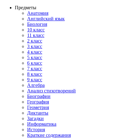
Предметы
Анатомия
Английский язык
Биология
10 класс
11 класс
2 класс
3 класс
4 класс
5 класс
6 класс
7 класс
8 класс
9 класс
Алгебра
Анализ стихотворений
Биографии
География
Геометрия
Диктанты
Загадки
Информатика
История
Краткие содержания