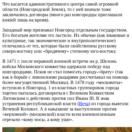
Что касается административного центра самой огромной
области (Новгородской Земли), то с ней вначале тоже
заключались договоры (много раз новгородцы приглашали
князей лишь на время).
Западный мир признавал Новгород отдельным государством.
Его богатым жителям это льстило. Их обычаи (как языковые и
культурные, так экономические и внутриполитические)
отличались от тех, которые были свойственны русскому
северо-востоку или «бродячему» степному юго-востоку.
В 1471 г. после неравной военной встречи на р. Шелонь
войска Московского княжества одержали победу над
новгородцами. Псков не стал помогать городу-«брату» (так
как в борьбе с ливонскими рыцарями рассчитывал на помощь
более могущественной Москвы). В 1478 году «московиты»
вступили в Новгород. 1 из властных группировок города
тщетно пыталась договориться с Великим Княжеством
Литовским о действиях против сил Ивана III. В знак
устранения республиканской власти (
Веча
) из города вывезли
Вечевой Колокол. А в наказание за выступление против
«верховной» (московской) власти всем военнопленным
отрезали «кому носы, а кому уши».