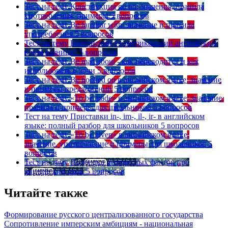
Тест на тему
Конструкция go on: значения, правила
употребления, примеры
5 вопросов
Тест на тему
Be familiar with: значение и правила
употребления
5 вопросов
Тест на тему
Британский vs американский английский:
в чем разница?
5 вопросов
Тест на тему
Be mad about - как переводится и как
использовать в речи
5 вопросов
Тест на тему
Be hooked on в английском языке: значение
и примеры предложений
5 вопросов
Тест на тему
«To be made» в английском языке: значение,
правила и примеры для школьников
5 вопросов
Тест на тему
Приставки in-, im-, il-, ir- в английском
языке: полный разбор для школьников
5 вопросов
Тест на тему
«To be given» в английском языке:
значение, употребление и примеры для школьников
5
вопросов
Тест на тему
Подборка интересных фактов про
английский язык
5 вопросов
Читайте также
Формирование русского централизованного государства
Сопротивление имперским амбициям - национальная