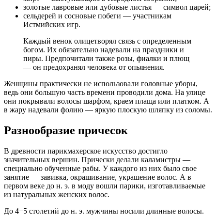
золотые лавровые или дубовые листья — символ царей;
сельдерей и сосновые побеги — участникам
Истмийских игр.
Каждый венок олицетворял связь с определенным
богом. Их обязательно надевали на праздники и
пиры. Предпочитали также розы, фиалки и плющ
— он предохранял человека от опьянения.
Женщины практически не использовали головные уборы,
ведь они большую часть времени проводили дома. На улице
они покрывали волосы шарфом, краем плаща или платком. А
в жару надевали фолию — яркую плоскую шляпку из соломы.
Разнообразие причесок
В древности парикмахерское искусство достигло
значительных вершин. Прически делали каламистры —
специально обученные рабы. У каждого из них было свое
занятие — завивка, окрашивание, украшение волос. А в
первом веке до н. э. в моду вошли парики, изготавливаемые
из натуральных женских волос.
До 4−5 столетий до н. э. мужчины носили длинные волосы.