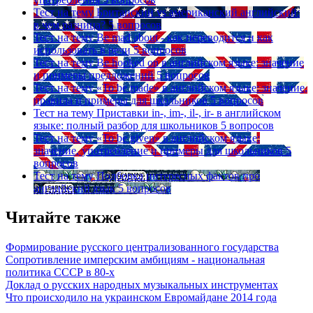
Тест на тему
Британский vs американский английский:
в чем разница?
5 вопросов
Тест на тему
Be mad about - как переводится и как
использовать в речи
5 вопросов
Тест на тему
Be hooked on в английском языке: значение
и примеры предложений
5 вопросов
Тест на тему
«To be made» в английском языке: значение,
правила и примеры для школьников
5 вопросов
Тест на тему
Приставки in-, im-, il-, ir- в английском
языке: полный разбор для школьников
5 вопросов
Тест на тему
«To be given» в английском языке:
значение, употребление и примеры для школьников
5
вопросов
Тест на тему
Подборка интересных фактов про
английский язык
5 вопросов
Читайте также
Формирование русского централизованного государства
Сопротивление имперским амбициям - национальная
политика СССР в 80-х
Доклад о русских народных музыкальных инструментах
Что происходило на украинском Евромайдане 2014 года