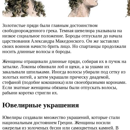
Золотистые пряди были главным достоинством
свободнорожденного грека. Темная шевелюра указывала на
низкое социальное положение. Бороды отпускали до начала
царствования Александра Македонского. Он же заставлял
своих воинов начисто брить лицо. Но спартанцы продолжали
носить длинные волосы и бороды.
Женщины отращивали длинные пряди, собирая их в пучок на
затылке. Локоны обвивали лоб и щеки, а за ушами их
закалывали шпильками. Иногда волосы убирали под сетку из
золотых нитей, а затем украшали прическу диадемой,
стефаной (подобие кокошника) или своеобразными коронами.
Если знатные женщины обязаны были отпускать волосы,
рабыни коротко стригли их.
Ювелирные украшения
Ювелиры создавали множество украшений, которые стали
национальным достоянием Греции. Женщины носили
ожерелья из золоченых бусин или самоцветных камней. В