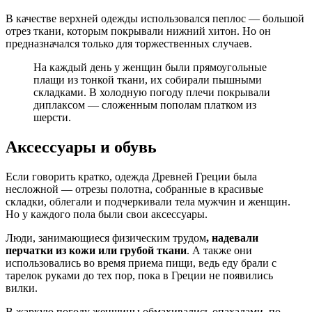
В качестве верхней одежды использовался пеплос — большой
отрез ткани, которым покрывали нижний хитон. Но он
предназначался только для торжественных случаев.
На каждый день у женщин были прямоугольные
плащи из тонкой ткани, их собирали пышными
складками. В холодную погоду плечи покрывали
диплаксом — сложенным пополам платком из
шерсти.
Аксессуары и обувь
Если говорить кратко, одежда Древней Греции была
несложной — отрезы полотна, собранные в красивые
складки, облегали и подчеркивали тела мужчин и женщин.
Но у каждого пола были свои аксессуары.
Люди, занимающиеся физическим трудом
, надевали
перчатки из кожи или грубой ткани
. А также они
использовались во время приема пищи, ведь еду брали с
тарелок руками до тех пор, пока в Греции не появились
вилки.
В жаркую погоду женщины обмахивались опахалами, по