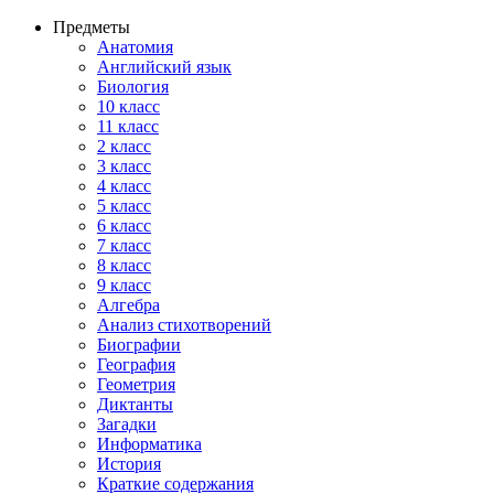
Предметы
Анатомия
Английский язык
Биология
10 класс
11 класс
2 класс
3 класс
4 класс
5 класс
6 класс
7 класс
8 класс
9 класс
Алгебра
Анализ стихотворений
Биографии
География
Геометрия
Диктанты
Загадки
Информатика
История
Краткие содержания