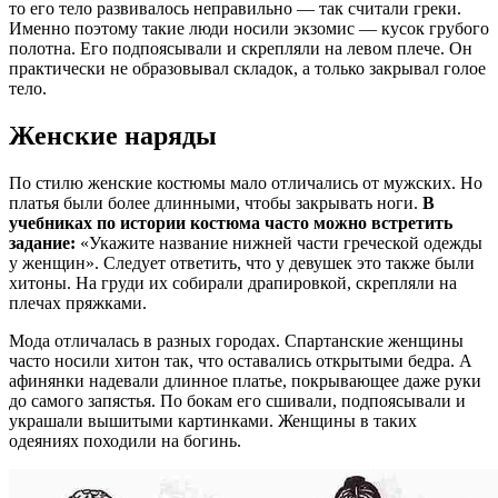
то его тело развивалось неправильно — так считали греки.
Именно поэтому такие люди носили экзомис — кусок грубого
полотна. Его подпоясывали и скрепляли на левом плече. Он
практически не образовывал складок, а только закрывал голое
тело.
Женские наряды
По стилю женские костюмы мало отличались от мужских. Но
платья были более длинными, чтобы закрывать ноги.
В
учебниках по истории костюма часто можно встретить
задание:
«Укажите название нижней части греческой одежды
у женщин». Следует ответить, что у девушек это также были
хитоны. На груди их собирали драпировкой, скрепляли на
плечах пряжками.
Мода отличалась в разных городах. Спартанские женщины
часто носили хитон так, что оставались открытыми бедра. А
афинянки надевали длинное платье, покрывающее даже руки
до самого запястья. По бокам его сшивали, подпоясывали и
украшали вышитыми картинками. Женщины в таких
одеяниях походили на богинь.