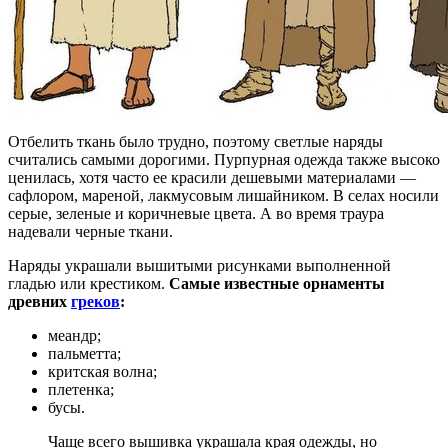
Отбелить ткань было трудно, поэтому светлые наряды
считались самыми дорогими. Пурпурная одежда также высоко
ценилась, хотя часто ее красили дешевыми материалами —
сафлором, мареной, лакмусовым лишайником. В селах носили
серые, зеленые и коричневые цвета. А во время траура
надевали черные ткани.
Наряды украшали вышитыми рисунками выполненной
гладью или крестиком.
Самые известные орнаменты
древних
греков
:
меандр;
пальметта;
критская волна;
плетенка;
бусы.
Чаще всего вышивка украшала края одежды, но