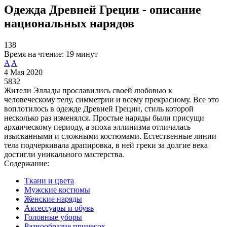
Одежда Древней Греции - описание
национальных нарядов
138
Время на чтение:
19 минут
A
A
4 Мая 2020
5832
Жители Эллады прославились своей любовью к
человеческому телу, симметрии и всему прекрасному. Все это
воплотилось в одежде Древней Греции, стиль которой
несколько раз изменялся. Простые наряды были присущи
архаическому периоду, а эпоха эллинизма отличалась
изысканными и сложными костюмами. Естественные линии
тела подчеркивала драпировка, в ней греки за долгие века
достигли уникального мастерства.
Содержание:
Ткани и цвета
Мужские костюмы
Женские наряды
Аксессуары и обувь
Головные уборы
Разнообразие причесок