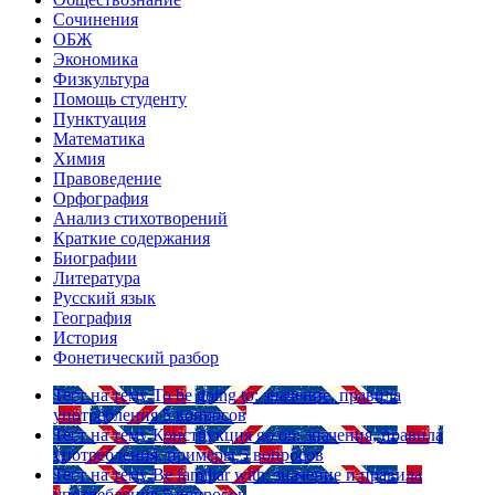
Сочинения
ОБЖ
Экономика
Физкультура
Помощь студенту
Пунктуация
Математика
Химия
Правоведение
Орфография
Анализ стихотворений
Краткие содержания
Биографии
Литература
Русский язык
География
История
Фонетический разбор
Тест на тему
To be going to: значение, правила
употребления
5 вопросов
Тест на тему
Конструкция go on: значения, правила
употребления, примеры
5 вопросов
Тест на тему
Be familiar with: значение и правила
употребления
5 вопросов