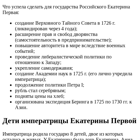
Что успела сделать для государства Российского Екатерина
Первая:
создание Верховного Тайного Совета в 1726 г.
(ликвидирован через 4 года);
расширение прав и свобод дворянства
(самостоятельность в предпринимательстве);
повышение авторитета в мире вследствие военных
событий;
проведение либералистической политики по
отношению к Западу;
укрепление самодержавия;
создание Академии наук в 1725 г. (его лично учредила
императрица);
продолжение политики Петра I;
рубль стал серебряным;
подняты цены на хлеб;
организована экспедиция Беринга в 1725 по 1730 гг. к
Азии.
Дети императрицы Екатерины Первой
Императрица родила государю 8 детей, двое из которых
остались в живых. У Екатерины была дочь Екатерина, Анна,