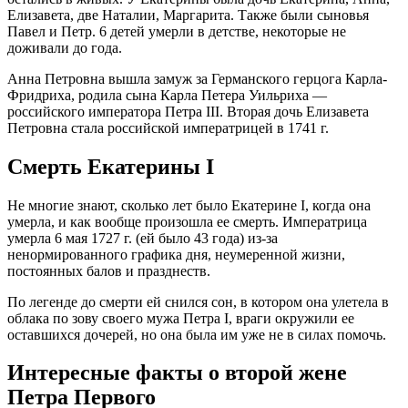
Елизавета, две Наталии, Маргарита. Также были сыновья
Павел и Петр. 6 детей умерли в детстве, некоторые не
доживали до года.
Анна Петровна вышла замуж за Германского герцога Карла-
Фридриха, родила сына Карла Петера Уильриха —
российского императора Петра III. Вторая дочь Елизавета
Петровна стала российской императрицей в 1741 г.
Смерть Екатерины I
Не многие знают, сколько лет было Екатерине I, когда она
умерла, и как вообще произошла ее смерть. Императрица
умерла 6 мая 1727 г. (ей было 43 года) из-за
ненормированного графика дня, неумеренной жизни,
постоянных балов и празднеств.
По легенде до смерти ей снился сон, в котором она улетела в
облака по зову своего мужа Петра I, враги окружили ее
оставшихся дочерей, но она была им уже не в силах помочь.
Интересные факты о второй жене
Петра Первого