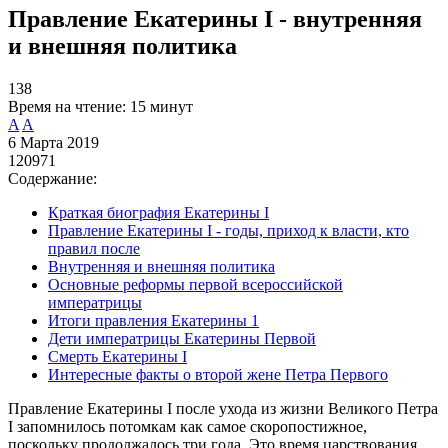
Правление Екатерины I - внутренняя
и внешняя политика
138
Время на чтение:
15 минут
A
A
6 Марта 2019
120971
Содержание:
Краткая биография Екатерины I
Правление Екатерины I - годы, приход к власти, кто
правил после
Внутренняя и внешняя политика
Основные реформы первой всероссийской
императрицы
Итоги правления Екатерины 1
Дети императрицы Екатерины Первой
Смерть Екатерины I
Интересные факты о второй жене Петра Первого
Правление Екатерины I после ухода из жизни Великого Петра
I запомнилось потомкам как самое скоропостижное,
поскольку продолжалось три года. Это время царствования