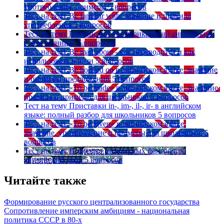
употребления, примеры
5 вопросов
Тест на тему
Be familiar with: значение и правила
употребления
5 вопросов
Тест на тему
Британский vs американский английский:
в чем разница?
5 вопросов
Тест на тему
Be mad about - как переводится и как
использовать в речи
5 вопросов
Тест на тему
Be hooked on в английском языке: значение
и примеры предложений
5 вопросов
Тест на тему
«To be made» в английском языке: значение,
правила и примеры для школьников
5 вопросов
Тест на тему
Приставки in-, im-, il-, ir- в английском
языке: полный разбор для школьников
5 вопросов
Тест на тему
«To be given» в английском языке:
значение, употребление и примеры для школьников
5
вопросов
Тест на тему
Подборка интересных фактов про
английский язык
5 вопросов
Читайте также
Формирование русского централизованного государства
Сопротивление имперским амбициям - национальная
политика СССР в 80-х