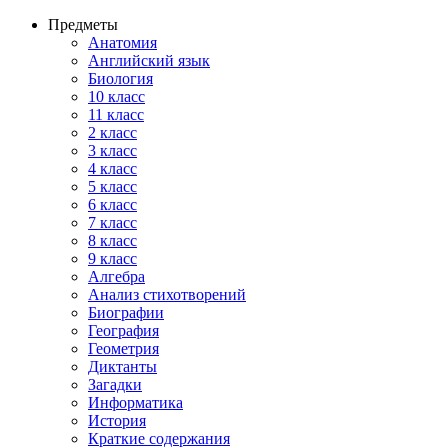
Предметы
Анатомия
Английский язык
Биология
10 класс
11 класс
2 класс
3 класс
4 класс
5 класс
6 класс
7 класс
8 класс
9 класс
Алгебра
Анализ стихотворений
Биографии
География
Геометрия
Диктанты
Загадки
Информатика
История
Краткие содержания