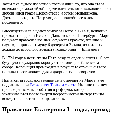
Затем о ее судьбе известно истории лишь то, что она стала
возможно домохозяйкой в доме влиятельного полковника или
любовницей графа Шереметьева, а затем Меньшикова.
Достоверно то, что Петр увидел и полюбил ее в доме
последнего.
Впоследствии ее выдают замуж за Петра в 1714 г., венчание
проходит в церкви Исаакия Далматского в Петербурге. Марта
получает православное имя, обучается грамоте, чтению и
наукам, и приносит мужу 6 дочерей и 2 сына, из которых
дожила до взрослого возраста только одна — Елизавета.
В 1724 году в честь жены Петр создает орден и спустя 10 лет
будущую государыню коронуют в столице в Успенском
соборе. Коронация происходит в результате отмены былого
порядка престолонаследия и дворцовых переворотов.
При этом за государственные дела отвечает не Марта, а ее
подданные при
Верховном Тайном совете
. Именно при нем
происходят важные события и реформы, которые
заканчиваются после смерти всероссийской императрицы
вследствие постоянных празднеств.
Правление Екатерины I - годы, приход