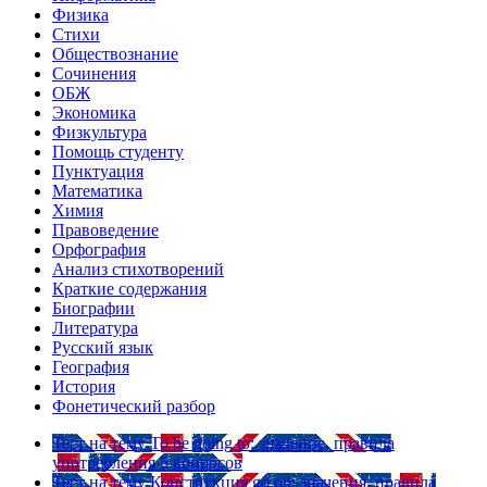
Физика
Стихи
Обществознание
Сочинения
ОБЖ
Экономика
Физкультура
Помощь студенту
Пунктуация
Математика
Химия
Правоведение
Орфография
Анализ стихотворений
Краткие содержания
Биографии
Литература
Русский язык
География
История
Фонетический разбор
Тест на тему
To be going to: значение, правила
употребления
5 вопросов
Тест на тему
Конструкция go on: значения, правила