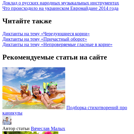
Доклад о русских народных музыкальных инструментах
Что происходило на украинском Евромайдане 2014 года
Читайте также
Диктанты на тему «Чередующиеся корни»
Диктанты на тему «Причастный оборот»
Диктанты на тему «Непроверяемые гласные в корне»
Рекомендуемые статьи на сайте
Подборка стихотворений про
каникулы
Автор статьи
Вячеслав Малых