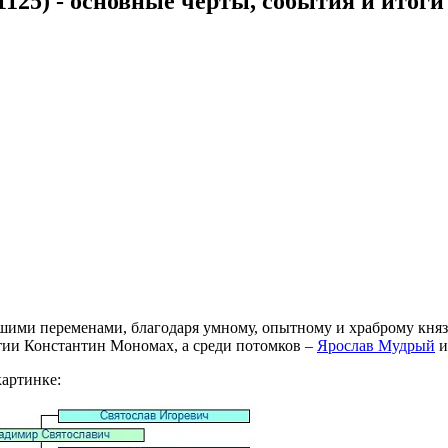
125) - основные черты, события и итоги
шими переменами, благодаря умному, опытному и храброму кня
ии Константин Мономах, а среди потомков –
Ярослав Мудрый
и
картинке: