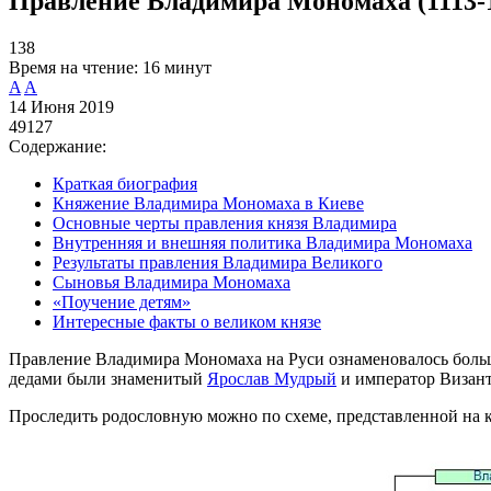
Правление Владимира Мономаха (1113-1
138
Время на чтение:
16 минут
A
A
14 Июня 2019
49127
Содержание:
Краткая биография
Княжение Владимира Мономаха в Киеве
Основные черты правления князя Владимира
Внутренняя и внешняя политика Владимира Мономаха
Результаты правления Владимира Великого
Сыновья Владимира Мономаха
«Поучение детям»
Интересные факты о великом князе
Правление Владимира Мономаха на Руси ознаменовалось боль
дедами были знаменитый
Ярослав Мудрый
и император Визант
Проследить родословную можно по схеме, представленной на 