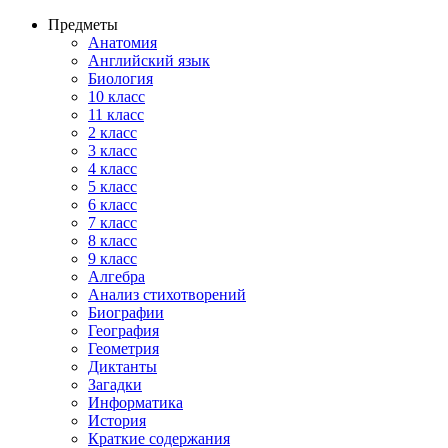
Предметы
Анатомия
Английский язык
Биология
10 класс
11 класс
2 класс
3 класс
4 класс
5 класс
6 класс
7 класс
8 класс
9 класс
Алгебра
Анализ стихотворений
Биографии
География
Геометрия
Диктанты
Загадки
Информатика
История
Краткие содержания