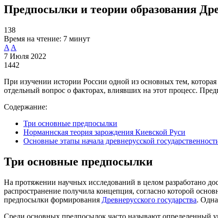
Предпосылки и теории образования Дре
138
Время на чтение:
7 минут
A
A
7 Июля 2022
1442
При изучении истории России одной из основных тем, которая п
отдельный вопрос о факторах, влиявших на этот процесс. Пре
Содержание:
Три основные предпосылки
Норманнская теория зарождения Киевской Руси
Основные этапы начала древнерусской государственност
Три основные предпосылки
На протяжении научных исследований в целом разработано дос
распространение получила концепция, согласно которой основ
предпосылки формирования
Древнерусского государства
. Одн
Среди основных предпосылок часто называют определенный уро