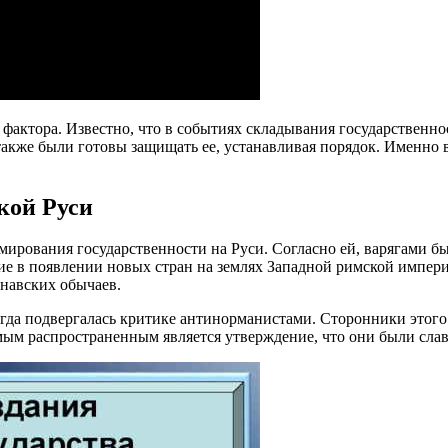
фактора. Известно, что в событиях складывания государственно
также были готовы защищать ее, устанавливая порядок. Именно в
кой Руси
ирования государственности на Руси. Согласно ей, варягами б
ие в появлении новых стран на землях Западной римской импери
инавских обычаев.
гда подвергалась критике антинорманистами. Сторонники этого 
амым распространенным является утверждение, что они были сл