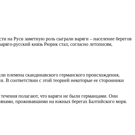
сти на Руси заметную роль сыграли варяги – население берегов
аряго-русский князь Рюрик стал, согласно летописям,
ыли племена скандинавского германского происхождения,
и. В соответствии с этой теорией некоторые ее сторонники
течения полагают, что варяги не были германцами. Они
авянами, проживавшими на южных берегах Балтийского моря.