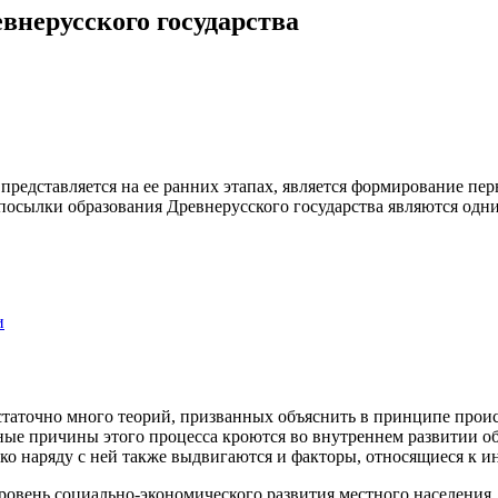
внерусского государства
редставляется на ее ранних этапах, является формирование перв
дпосылки образования Древнерусского государства являются одн
и
таточно много теорий, призванных объяснить в принципе проис
ные причины этого процесса кроются во внутреннем развитии об
ако наряду с ней также выдвигаются и факторы, относящиеся к 
вень социально-экономического развития местного населения. 