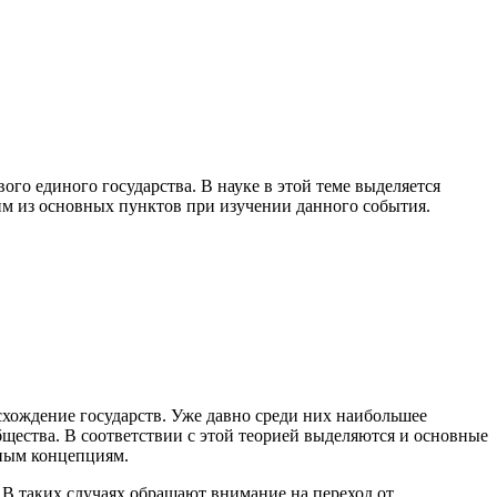
ого единого государства. В науке в этой теме выделяется
им из основных пунктов при изучении данного события.
хождение государств. Уже давно среди них наибольшее
щества. В соответствии с этой теорией выделяются и основные
иным концепциям.
В таких случаях обращают внимание на переход от