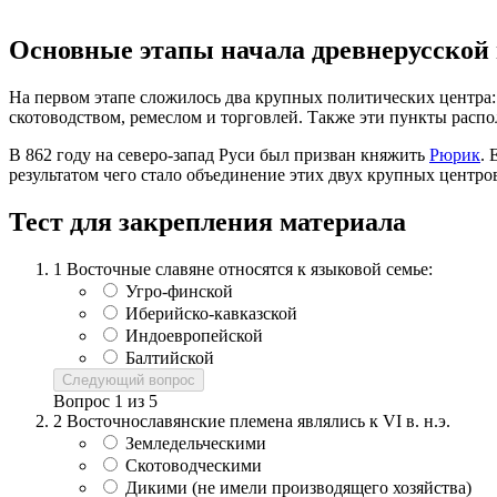
Основные этапы начала древнерусской 
На первом этапе сложилось два крупных политических центра:
скотоводством, ремеслом и торговлей. Также эти пункты распол
В 862 году на северо-запад Руси был призван княжить
Рюрик
. 
результатом чего стало объединение этих двух крупных центро
Тест для закрепления материала
1
Восточные славяне относятся к языковой семье:
Угро-финской
Иберийско-кавказской
Индоевропейской
Балтийской
Следующий вопрос
Вопрос
1
из
5
2
Восточнославянские племена являлись к VI в. н.э.
Земледельческими
Скотоводческими
Дикими (не имели производящего хозяйства)