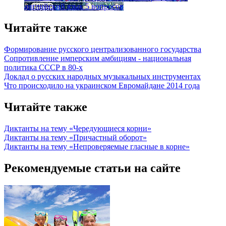
английский язык
5 вопросов
Читайте также
Формирование русского централизованного государства
Сопротивление имперским амбициям - национальная
политика СССР в 80-х
Доклад о русских народных музыкальных инструментах
Что происходило на украинском Евромайдане 2014 года
Читайте также
Диктанты на тему «Чередующиеся корни»
Диктанты на тему «Причастный оборот»
Диктанты на тему «Непроверяемые гласные в корне»
Рекомендуемые статьи на сайте