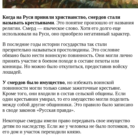
Когда на Руси приняли христианство, смердов стали
называть крестьянами
. Это понятие произошло от названия
религии. Смерд — языческое слово. Хотя его долго еще
использовали на Руси, оно приобрело негативный характер.
В последние годы истории государства так стали
презрительно называться простолюдины. Это сословие
обязано было нести воинскую повинность. Они могли лично
принять участие в боевом походе в составе пехоты или
конницы. Но можно было откупиться, предоставив войску
лошадей.
У смердов было имущество
, но избежать воинской
повинности могли только самые зажиточные крестьяне.
Кроме того, они входили в состав сельской общины. Если
один крестьянин умирал, то его имущество могли поделить
между собой другие общинники. Это правило было записано
в своде законов «Русская правда».
Некоторые смерды имели право передавать свое имущество
детям по наследству. Если же у человека не было потомков, то
его дом и участок переходили князю.