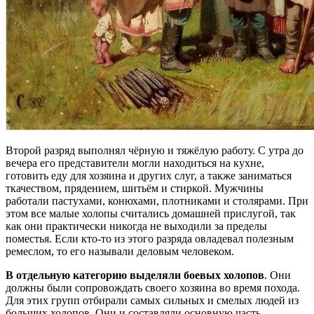
Второй разряд выполнял чёрную и тяжёлую работу. С утра до
вечера его представители могли находиться на кухне,
готовить еду для хозяина и других слуг, а также заниматься
ткачеством, прядением, шитьём и стиркой. Мужчины
работали пастухами, конюхами, плотниками и столярами. При
этом все малые холопы считались домашней прислугой, так
как они практически никогда не выходили за пределы
поместья. Если кто-то из этого разряда овладевал полезным
ремеслом, то его называли деловым человеком.
В отдельную категорию выделяли боевых холопов
. Они
должны были сопровождать своего хозяина во время похода.
Для этих групп отбирали самых сильных и смелых людей из
больших холопов. Они и составляли основную часть