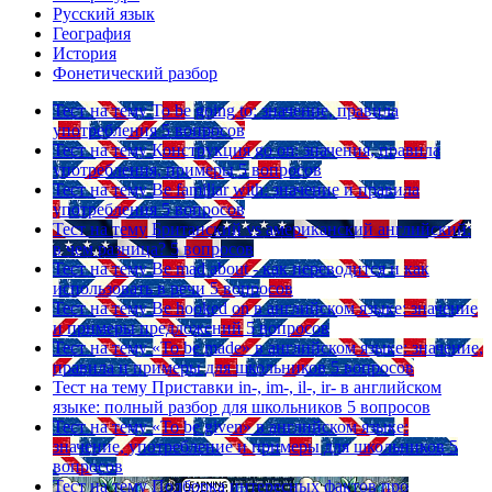
Русский язык
География
История
Фонетический разбор
Тест на тему
To be going to: значение, правила
употребления
5 вопросов
Тест на тему
Конструкция go on: значения, правила
употребления, примеры
5 вопросов
Тест на тему
Be familiar with: значение и правила
употребления
5 вопросов
Тест на тему
Британский vs американский английский:
в чем разница?
5 вопросов
Тест на тему
Be mad about - как переводится и как
использовать в речи
5 вопросов
Тест на тему
Be hooked on в английском языке: значение
и примеры предложений
5 вопросов
Тест на тему
«To be made» в английском языке: значение,
правила и примеры для школьников
5 вопросов
Тест на тему
Приставки in-, im-, il-, ir- в английском
языке: полный разбор для школьников
5 вопросов
Тест на тему
«To be given» в английском языке:
значение, употребление и примеры для школьников
5
вопросов
Тест на тему
Подборка интересных фактов про