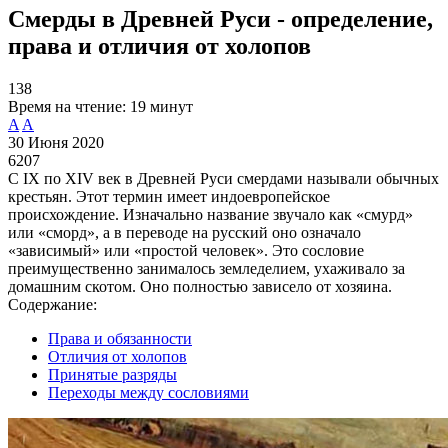
Смерды в Древней Руси - определение,
права и отличия от холопов
138
Время на чтение:
19 минут
A
A
30 Июня 2020
6207
С IX по XIV век в Древней Руси смердами называли обычных
крестьян. Этот термин имеет индоевропейское
происхождение. Изначально название звучало как «смурд»
или «сморд», а в переводе на русский оно означало
«зависимый» или «простой человек». Это сословие
преимущественно занималось земледелием, ухаживало за
домашним скотом. Оно полностью зависело от хозяина.
Содержание:
Права и обязанности
Отличия от холопов
Принятые разряды
Переходы между сословиями