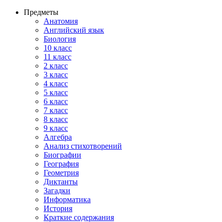
Предметы
Анатомия
Английский язык
Биология
10 класс
11 класс
2 класс
3 класс
4 класс
5 класс
6 класс
7 класс
8 класс
9 класс
Алгебра
Анализ стихотворений
Биографии
География
Геометрия
Диктанты
Загадки
Информатика
История
Краткие содержания