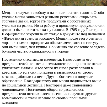
Мещане получали свободу и начинали платить налоги. Особо
умелые могли заниматься разными ремеслами, открывать
торговые лавки, торговать продуктами с собственных
участков на рынке. Но за работу и проданную продукцию они
должны были платить в казну налоги. В 1785 году Екатерина
II официально закрепила их статус в документе под названием
«Жалованная грамота городам». Мещан после этого считали
«правильными» городскими обывателями, хотя по статусу
они были ниже, чем купцы. Но именно это сословие овладело
большей частью недвижимости в городе.
Постепенно класс мещан изменялся. Некоторые из его
представителей не имели возможности или просто не хотели
уплачивать налоги. Из-за этого их снова разжаловали в
крестьян, то есть они попадали в зависимость от своего
хозяина, работали на него. Другие богатели и получали
образование. Благодаря этому они могли подниматься выше
по социальной лестнице. Некоторые даже становились
чиновниками. Постепенно общество расслоилось,
представители низших слоев населения получили другие
возможности и стали наравне со своими прошлыми
хозяевами.