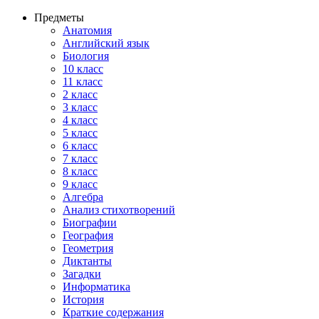
Предметы
Анатомия
Английский язык
Биология
10 класс
11 класс
2 класс
3 класс
4 класс
5 класс
6 класс
7 класс
8 класс
9 класс
Алгебра
Анализ стихотворений
Биографии
География
Геометрия
Диктанты
Загадки
Информатика
История
Краткие содержания