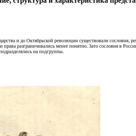
ние, структура и характеристика предст
ударства и до Октябрьской революции существовали сословия, р
 права разграничивались менее понятно. Зато сословия в Росси
 подразделялись на подгруппы.