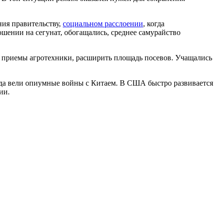
ния правительству,
социальном расслоении
, когда
ошении на сегунат, обогащались, среднее самурайство
е приемы агротехники, расширить площадь посевов. Учащались
гда вели опиумные войны с Китаем. В США быстро развивается
ии.