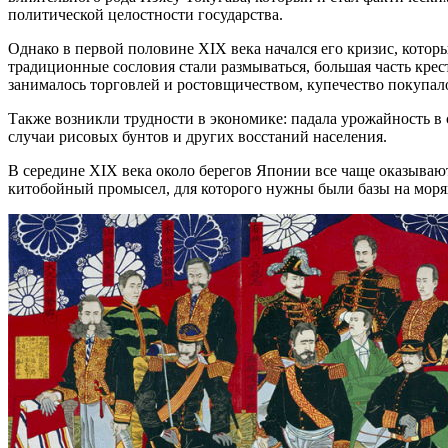
политической целостности государства.
Однако в первой половине XIX века начался его кризис, котор
традиционные сословия стали размываться, большая часть крес
занималось торговлей и ростовщичеством, купечество покупало
Также возникли трудности в экономике: падала урожайность в
случаи рисовых бунтов и других восстаний населения.
В середине XIX века около берегов Японии все чаще оказываю
китобойный промысел, для которого нужны были базы на морях,