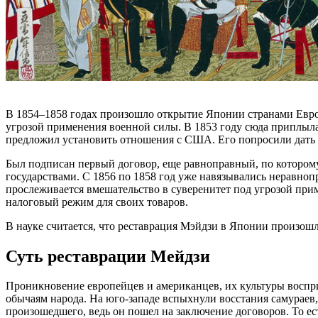
В 1854–1858 годах произошло открытие Японии странами Европ
угрозой применения военной силы. В 1853 году сюда приплыла
предложил установить отношения с США. Его попросили дать вре
Был подписан первый договор, еще равноправный, по которому
государствами. С 1856 по 1858 год уже навязывались неравно
прослеживается вмешательство в суверенитет под угрозой пр
налоговый режим для своих товаров.
В науке считается, что реставрация Мэйдзи в Японии произошл
Суть реставрации Мейдзи
Проникновение европейцев и американцев, их культуры воспр
обычаям народа. На юго-западе вспыхнули восстания самураев, 
произошедшего, ведь он пошел на заключение договоров. То ес