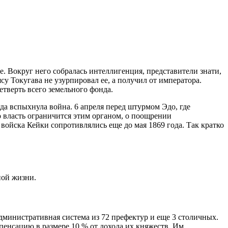
. Вокруг него собралась интеллигенция, представители знати,
у Токугава не узурпировал ее, а получил от императора.
етверть всего земельного фонда.
гда вспыхнула война. 6 апреля перед штурмом Эдо, где
о власть ограничится этим органом, о поощрении
ойска Кейки сопротивлялись еще до мая 1869 года. Так кратко
ной жизни.
дминистративная система из 72 префектур и еще 3 столичных.
енсацию в размере 10 % от дохода их княжеств. Им