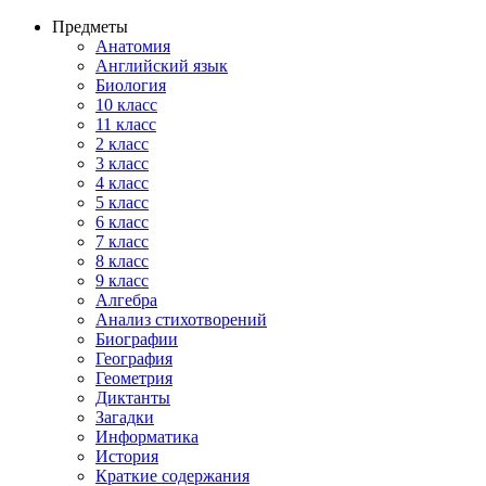
Предметы
Анатомия
Английский язык
Биология
10 класс
11 класс
2 класс
3 класс
4 класс
5 класс
6 класс
7 класс
8 класс
9 класс
Алгебра
Анализ стихотворений
Биографии
География
Геометрия
Диктанты
Загадки
Информатика
История
Краткие содержания