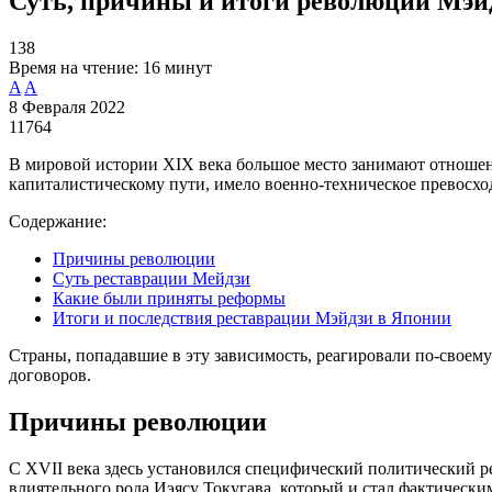
Суть, причины и итоги революции Мэй
138
Время на чтение:
16 минут
A
A
8 Февраля 2022
11764
В мировой истории XIX века большое место занимают отношен
капиталистическому пути, имело военно-техническое превосхо
Содержание:
Причины революции
Суть реставрации Мейдзи
Какие были приняты реформы
Итоги и последствия реставрации Мэйдзи в Японии
Страны, попадавшие в эту зависимость, реагировали по-своем
договоров.
Причины революции
С XVII века здесь установился специфический политический ре
влиятельного рода Иэясу Токугава, который и стал фактически