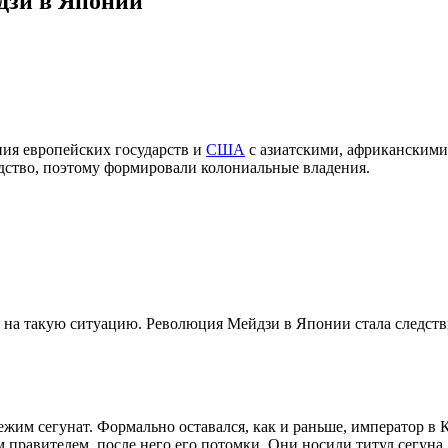
дзи в Японии
ия европейских государств и
США
с азиатскими, африканскими
дство, поэтому формировали колониальные владения.
у на такую ситуацию. Революция Мейдзи в Японии стала следст
жим сегунат. Формально оставался, как и раньше, император в К
м правителем, после него его потомки. Они носили титул сегуна