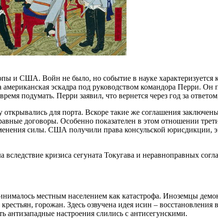
ы и США. Войн не было, но событие в науке характеризуется к
 американская эскадра под руководством командора Перри. Он п
мя подумать. Перри заявил, что вернется через год за ответом,
 открывались для порта. Вскоре такие же соглашения заключен
правные договоры. Особенно показателен в этом отношении трет
именения силы. США получили права консульской юрисдикции, 
а вследствие кризиса сегуната Токугава и неравноправных согл
инималось местным населением как катастрофа. Иноземцы демо
крестьян, горожан. Здесь озвучена идея исин – восстановления 
ть антизападные настроения слились с антисегунскими.