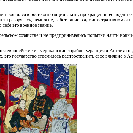
ый проявился в росте оппозиции знати, прекращении ее подчине
тьян разорялась, немногие, работавшие в административном отн
 себе это военное звание.
 сельском хозяйстве и не предпринимались попытки найти новы
тся европейские и американские корабли. Франция и Англия то
 это государство стремилось распространить свое влияние в Аз