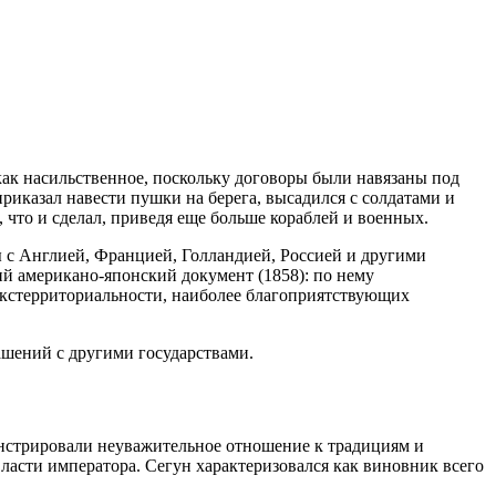
ак насильственное, поскольку договоры были навязаны под
риказал навести пушки на берега, высадился с солдатами и
 что и сделал, приведя еще больше кораблей и военных.
ы с Англией, Францией, Голландией, Россией и другими
ий американо-японский документ (1858): по нему
экстерриториальности, наиболее благоприятствующих
ашений с другими государствами.
нстрировали неуважительное отношение к традициям и
власти императора. Сегун характеризовался как виновник всего