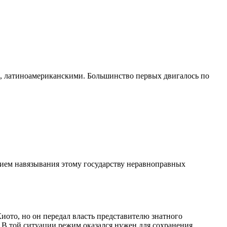
, латиноамериканскими. Большинство первых двигалось по
вием навязывания этому государству неравноправных
иото, но он передал власть представителю знатного
. В той ситуации режим оказался нужен для сохранения