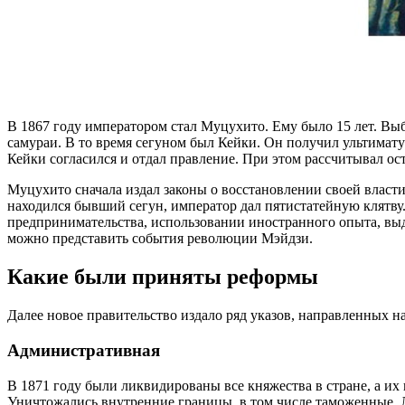
В 1867 году императором стал Муцухито. Ему было 15 лет. Выб
самураи. В то время сегуном был Кейки. Он получил ультимату
Кейки согласился и отдал правление. При этом рассчитывал ос
Муцухито сначала издал законы о восстановлении своей власти,
находился бывший сегун, император дал пятистатейную клятву.
предпринимательства, использовании иностранного опыта, выд
можно представить события революции Мэйдзи.
Какие были приняты реформы
Далее новое правительство издало ряд указов, направленных 
Административная
В 1871 году были ликвидированы все княжества в стране, а их
Уничтожались внутренние границы, в том числе таможенные. 