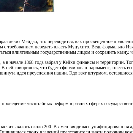
рал девиз Мэйдзи, что переводится, как просвещенное правление
м с требованием передать власть Муцухито. Ведь формально Иэяс
таться влиятельным государственным лицом и сохранить казну, ч
 а в начале 1868 года забрал у Кейки финансы и территории. То
 В ней говорилось, что будет сформирован парламент, то есть ег
винута идея преуспеяния нации. Эдо взят штурмом, оставшиеся в
на проведение масштабных реформ в разных сферах государствен
 насчитывалось около 200. Взамен вводилась унифицированная а
Лишившиеся своих владений представители знати получили комп