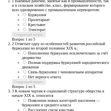
1
Наёмные рабочие, занятые как в промышленности, так
и в сельском хозяйстве, класс, формирование которого
шло одновременно с промышленным переворотом:
Буржуазия
Пролетариат
Крестьяне
Электорат
Следующий вопрос
Вопрос
1
из
5
2
Отметьте одну из особенностей развития российской
буржуазии во второй половине XIX в.:
Пополнение буржуазии исключительно за счёт
дворянства
Полная поддержка буржуазией народнического
движения
Связь буржуазии с чиновничьим аппаратом
Нет верного ответа
Следующий вопрос
Вопрос
2
из
5
3
К новым чертам в социальной структуре общества в
начале XIX в. относится
Появление новых категорий населения —
буржуазии и среднего класса
Расслоение среди крестьян