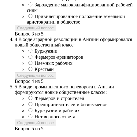
Зарождение малоквалифицированной рабочей
силы
Привилегированное положение земельной
аристократии в обществе
Следующий вопрос
Вопрос
3
из
5
4
В ходе аграрной революции в Англии сформировался
новый общественный класс:
Буржуазии
Фермеров-арендаторов
Наемных рабочих
Крестьян
Следующий вопрос
Вопрос
4
из
5
5
В ходе промышленного переворота в Англии
формируются новые общественные классы:
Фермеров и строителей
Предпринимателей и бизнесменов
Буржуазии и рабочих
Нет верного ответа
Следующий вопрос
Вопрос
5
из
5