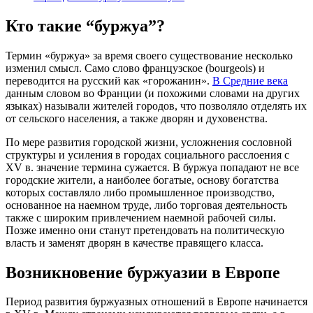
Кто такие “буржуа”?
Термин «буржуа» за время своего существование несколько
изменил смысл. Само слово французское (bourgeois) и
переводится на русский как «горожанин».
В Средние века
данным словом во Франции (и похожими словами на других
языках) называли жителей городов, что позволяло отделять их
от сельского населения, а также дворян и духовенства.
По мере развития городской жизни, усложнения сословной
структуры и усиления в городах социального расслоения с
XV в. значение термина сужается. В буржуа попадают не все
городские жители, а наиболее богатые, основу богатства
которых составляло либо промышленное производство,
основанное на наемном труде, либо торговая деятельность
также с широким привлечением наемной рабочей силы.
Позже именно они станут претендовать на политическую
власть и заменят дворян в качестве правящего класса.
Возникновение буржуазии в Европе
Период развития буржуазных отношений в Европе начинается