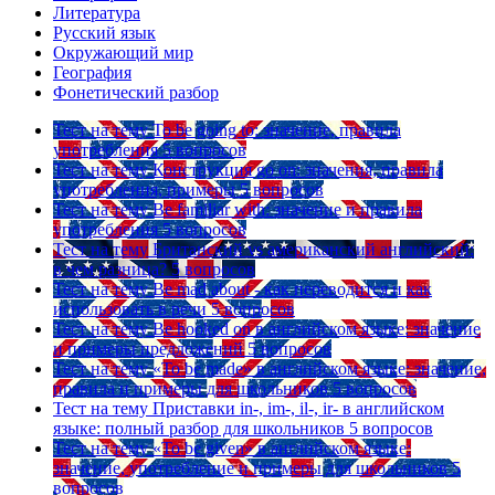
Литература
Русский язык
Окружающий мир
География
Фонетический разбор
Тест на тему
To be going to: значение, правила
употребления
5 вопросов
Тест на тему
Конструкция go on: значения, правила
употребления, примеры
5 вопросов
Тест на тему
Be familiar with: значение и правила
употребления
5 вопросов
Тест на тему
Британский vs американский английский:
в чем разница?
5 вопросов
Тест на тему
Be mad about - как переводится и как
использовать в речи
5 вопросов
Тест на тему
Be hooked on в английском языке: значение
и примеры предложений
5 вопросов
Тест на тему
«To be made» в английском языке: значение,
правила и примеры для школьников
5 вопросов
Тест на тему
Приставки in-, im-, il-, ir- в английском
языке: полный разбор для школьников
5 вопросов
Тест на тему
«To be given» в английском языке:
значение, употребление и примеры для школьников
5
вопросов