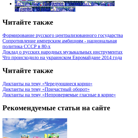
Тест на тему
Подборка интересных фактов про
английский язык
5 вопросов
Читайте также
Формирование русского централизованного государства
Сопротивление имперским амбициям - национальная
политика СССР в 80-х
Доклад о русских народных музыкальных инструментах
Что происходило на украинском Евромайдане 2014 года
Читайте также
Диктанты на тему «Чередующиеся корни»
Диктанты на тему «Причастный оборот»
Диктанты на тему «Непроверяемые гласные в корне»
Рекомендуемые статьи на сайте