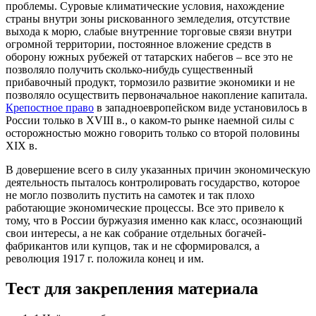
проблемы. Суровые климатические условия, нахождение
страны внутри зоны рискованного земледелия, отсутствие
выхода к морю, слабые внутренние торговые связи внутри
огромной территории, постоянное вложение средств в
оборону южных рубежей от татарских набегов – все это не
позволяло получить сколько-нибудь существенный
прибавочный продукт, тормозило развитие экономики и не
позволяло осуществить первоначальное накопление капитала.
Крепостное право
в западноевропейском виде установилось в
России только в XVIII в., о каком-то рынке наемной силы с
осторожностью можно говорить только со второй половины
XIX в.
В довершение всего в силу указанных причин экономическую
деятельность пыталось контролировать государство, которое
не могло позволить пустить на самотек и так плохо
работающие экономические процессы. Все это привело к
тому, что в России буржуазия именно как класс, осознающий
свои интересы, а не как собрание отдельных богачей-
фабрикантов или купцов, так и не сформировался, а
революция 1917 г. положила конец и им.
Тест для закрепления материала