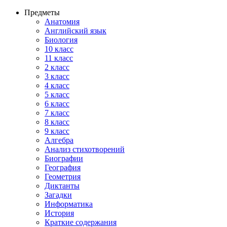
Предметы
Анатомия
Английский язык
Биология
10 класс
11 класс
2 класс
3 класс
4 класс
5 класс
6 класс
7 класс
8 класс
9 класс
Алгебра
Анализ стихотворений
Биографии
География
Геометрия
Диктанты
Загадки
Информатика
История
Краткие содержания