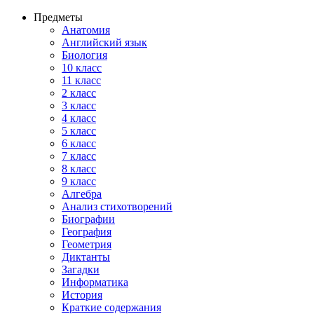
Предметы
Анатомия
Английский язык
Биология
10 класс
11 класс
2 класс
3 класс
4 класс
5 класс
6 класс
7 класс
8 класс
9 класс
Алгебра
Анализ стихотворений
Биографии
География
Геометрия
Диктанты
Загадки
Информатика
История
Краткие содержания