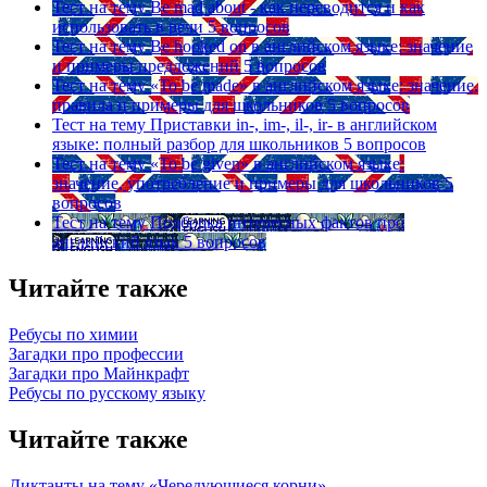
Тест на тему
Be mad about - как переводится и как
использовать в речи
5 вопросов
Тест на тему
Be hooked on в английском языке: значение
и примеры предложений
5 вопросов
Тест на тему
«To be made» в английском языке: значение,
правила и примеры для школьников
5 вопросов
Тест на тему
Приставки in-, im-, il-, ir- в английском
языке: полный разбор для школьников
5 вопросов
Тест на тему
«To be given» в английском языке:
значение, употребление и примеры для школьников
5
вопросов
Тест на тему
Подборка интересных фактов про
английский язык
5 вопросов
Читайте также
Ребусы по химии
Загадки про профессии
Загадки про Майнкрафт
Ребусы по русскому языку
Читайте также
Диктанты на тему «Чередующиеся корни»