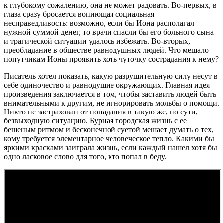
к глубокому сожалению, она не может радовать. Во-первых, в
глаза сразу бросается вопиющая социальная
несправедливость: возможно, если бы Иона располагал
нужной суммой денег, то врачи спасли бы его больного сына
и трагической ситуации удалось избежать. Во-вторых,
преобладание в обществе равнодушных людей. Что мешало
попутчикам Ионы проявить хоть чуточку сострадания к нему?
Писатель хотел показать, какую разрушительную силу несут в
себе одиночество и равнодушие окружающих. Главная идея
произведения заключается в том, чтобы заставить людей быть
внимательными к другим, не игнорировать мольбы о помощи.
Никто не застрахован от попадания в такую же, по сути,
безвыходную ситуацию. Бурная городская жизнь с ее
бешеным ритмом и бесконечной суетой мешает думать о тех,
кому требуется элементарное человеческое тепло. Какими бы
яркими красками заиграла жизнь, если каждый нашел хотя бы
одно ласковое слово для того, кто попал в беду.