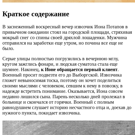
Краткое содержание
В заснеженный воскресный вечер извозчик Иона Потапов в
привычном ожидании стоял на городской площади, стряхивая
мокрый снег со спины своей дряхлой лошаденки. Мужчина
отправился на заработки еще утром, но почина все еще не
было.
Серые улицы полностью погрузились в вечернюю мглу,
кругом зажглись фонари, и людская суматоха стала еще
шумнее. Наконец,
к Ионе обращается первый клиент
.
Военный просит подвезти его до Выборгской. Извозчика
гложет невыносимая тоска, поэтому он хочет поделиться
своими мыслями с человеком, севшим к нему в повозку, в
надежде встретить понимание. Оказывается, Иона совсем
недавно лишился сына. Парень несколько дней пролежал в
больнице и скончался от горячки. Военный с полным
равнодушием слушает историю несчастного отца и, доехав до
нужного пункта, покидает извозчика.