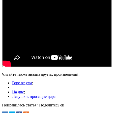
Читайте также анализ других произведений:
Горе от ума
;
На дне
;
Лягушки, просящие царя
.
Понравилась статья? Поделитесь ей