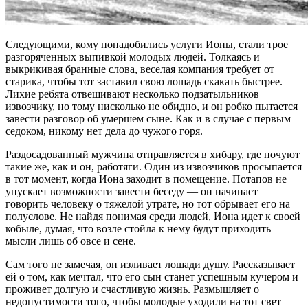
Следующими, кому понадобились услуги Ионы, стали трое
разгоряченных выпивкой молодых людей. Толкаясь и
выкрикивая бранные слова, веселая компания требует от
старика, чтобы тот заставил свою лошадь скакать быстрее.
Лихие ребята отвешивают несколько подзатыльников
извозчику, но тому нисколько не обидно, и он робко пытается
завести разговор об умершем сыне. Как и в случае с первым
седоком, никому нет дела до чужого горя.
Раздосадованный мужчина отправляется в хибару, где ночуют
такие же, как и он, работяги. Один из извозчиков просыпается
в тот момент, когда Иона заходит в помещение. Потапов не
упускает возможности завести беседу — он начинает
говорить человеку о тяжелой утрате, но тот обрывает его на
полуслове. Не найдя понимая среди людей, Иона идет к своей
кобыле, думая, что возле стойла к нему будут приходить
мысли лишь об овсе и сене.
Сам того не замечая, он изливает лошади душу. Рассказывает
ей о том, как мечтал, что его сын станет успешным кучером и
проживет долгую и счастливую жизнь. Размышляет о
недопустимости того, чтобы молодые уходили на тот свет