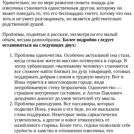
Удивительно, но по мере развития сюжета лошадь для
извозчика становится единственным другом, которому он
может поведать то, что его беспощадно гнетет, потому что она
хоть и не умеет разговаривать, но является действительно
родственной душой.
Проблемы, поднятые в рассказе, несмотря на его малый
объем, весьма разнообразны.
Более подробно следует
остановиться на следующих двух:
Проблема одиночества. Особенно актуальной она стала,
когда сельские жители массово потянулись в города. В
эпоху урбанизации «маленькому человеку» становится
все сложнее найти близких по духу товарищей, готовых
поддержать добрым словом в трудную минуту. Вот и
Иона теряется в многолюдном городе, видя
непробиваемую стену безразличия. Одиночество —
страшное внутреннее состояние, и Антон Павлович
доходчиво доносит до умов читателей эту мысль.
Проблема равнодушия. Все пассажиры, которых
подвозил Иона, узнали о его беде, но не высказали
слова поддержки. Некоторые лишь саркастически
усмехнулись, а другие и вовсе отмахнулись от
назойливого старика. Более того, седоки позволяли себе
грубость и хамство в отношении извозчика, что