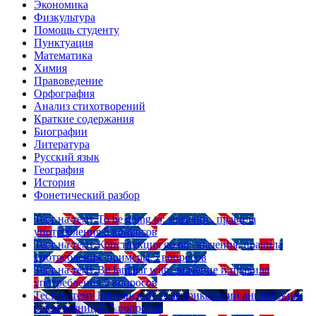
Экономика
Физкультура
Помощь студенту
Пунктуация
Математика
Химия
Правоведение
Орфография
Анализ стихотворений
Краткие содержания
Биографии
Литература
Русский язык
География
История
Фонетический разбор
Тест на тему
To be going to: значение, правила
употребления
5 вопросов
Тест на тему
Конструкция go on: значения, правила
употребления, примеры
5 вопросов
Тест на тему
Be familiar with: значение и правила
употребления
5 вопросов
Тест на тему
Британский vs американский английский:
в чем разница?
5 вопросов