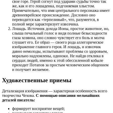
свое горе. Герой согнут под ударами судьбы точно так
же, как и его лошаденка, подгоняемая хлыстом.
Примечательно, что имя центрального персонажа имеет
древнееврейское происхождение. Дословно оно
переводится как «терпеливый», что, разумеется, в
полной мере характеризует извозчика.
Лошадь. Источник дохода Ионы, простое животное, но,
слыша печальный голос и видя полные безысходности
глаза хозяина, оно словно чувствует его боль и молча
слушает его. Ее образ — своего рода аллегорическое
изображение главного героя. И лошадь, и извозчик
давно немолоды, испытывают проблемы со здоровьем,
морально надломлены, одиноки. Не найдя отклика в
сердцах людей, именно к этой обессиленной кобыле
приходит Потапов за простым человеческим общением
и получает желаемое.
Художественные приемы
Детализация изображения — характерная особенность всего
творчества Чехова.
С помощью описания мельчайших
деталей писатель:
формирует восприятие вещей;