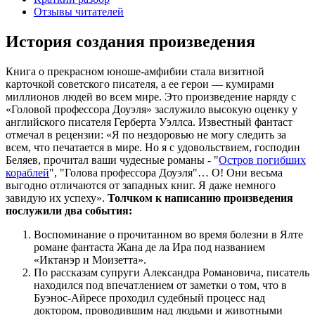
Отзывы читателей
История создания произведения
Книга о прекрасном юноше-амфибии стала визитной
карточкой советского писателя, а ее герои — кумирами
миллионов людей во всем мире. Это произведение наряду с
«Головой профессора Доуэля» заслужило высокую оценку у
английского писателя Герберта Уэллса. Известный фантаст
отмечал в рецензии: «Я по нездоровью не могу следить за
всем, что печатается в мире. Но я с удовольствием, господин
Беляев, прочитал ваши чудесные романы - "
Остров погибших
кораблей
", "Голова профессора Доуэля"… О! Они весьма
выгодно отличаются от западных книг. Я даже немного
завидую их успеху».
Толчком к написанию произведения
послужили два события:
Воспоминание о прочитанном во время болезни в Ялте
романе фантаста Жана де ла Ира под названием
«Иктанэр и Моизетта».
По рассказам супруги Александра Романовича, писатель
находился под впечатлением от заметки о том, что в
Буэнос-Айресе проходил судебный процесс над
доктором, проводившим над людьми и животными