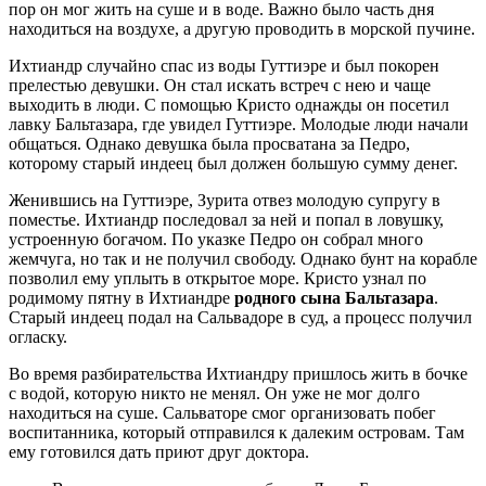
пор он мог жить на суше и в воде. Важно было часть дня
находиться на воздухе, а другую проводить в морской пучине.
Ихтиандр случайно спас из воды Гуттиэре и был покорен
прелестью девушки. Он стал искать встреч с нею и чаще
выходить в люди. С помощью Кристо однажды он посетил
лавку Бальтазара, где увидел Гуттиэре. Молодые люди начали
общаться. Однако девушка была просватана за Педро,
которому старый индеец был должен большую сумму денег.
Женившись на Гуттиэре, Зурита отвез молодую супругу в
поместье. Ихтиандр последовал за ней и попал в ловушку,
устроенную богачом. По указке Педро он собрал много
жемчуга, но так и не получил свободу. Однако бунт на корабле
позволил ему уплыть в открытое море. Кристо узнал по
родимому пятну в Ихтиандре
родного сына Бальтазара
.
Старый индеец подал на Сальвадоре в суд, а процесс получил
огласку.
Во время разбирательства Ихтиандру пришлось жить в бочке
с водой, которую никто не менял. Он уже не мог долго
находиться на суше. Сальваторе смог организовать побег
воспитанника, который отправился к далеким островам. Там
ему готовился дать приют друг доктора.