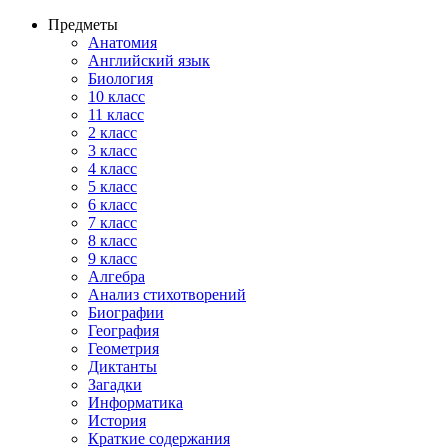
Предметы
Анатомия
Английский язык
Биология
10 класс
11 класс
2 класс
3 класс
4 класс
5 класс
6 класс
7 класс
8 класс
9 класс
Алгебра
Анализ стихотворений
Биографии
География
Геометрия
Диктанты
Загадки
Информатика
История
Краткие содержания