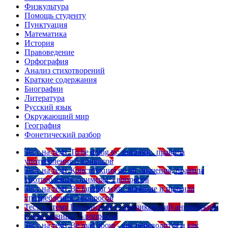
Физкультура
Помощь студенту
Пунктуация
Математика
История
Правоведение
Орфография
Анализ стихотворений
Краткие содержания
Биографии
Литература
Русский язык
Окружающий мир
География
Фонетический разбор
Тест на тему
To be going to: значение, правила
употребления
5 вопросов
Тест на тему
Конструкция go on: значения, правила
употребления, примеры
5 вопросов
Тест на тему
Be familiar with: значение и правила
употребления
5 вопросов
Тест на тему
Британский vs американский английский:
в чем разница?
5 вопросов
Тест на тему
Be mad about - как переводится и как