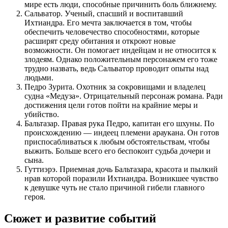
мире есть люди, способные причинить боль ближнему.
Сальватор. Ученый, спасший и воспитавший
Ихтиандра. Его мечта заключается в том, чтобы
обеспечить человечество способностями, которые
расширят среду обитания и откроют новые
возможности. Он помогает индейцам и не относится к
злодеям. Однако положительным персонажем его тоже
трудно назвать, ведь Сальватор проводит опыты над
людьми.
Педро Зурита. Охотник за сокровищами и владелец
судна «Медуза». Отрицательный персонаж романа. Ради
достижения цели готов пойти на крайние меры и
убийство.
Бальтазар. Правая рука Педро, капитан его шхуны. По
происхождению — индеец племени араукана. Он готов
приспосабливаться к любым обстоятельствам, чтобы
выжить. Больше всего его беспокоит судьба дочери и
сына.
Гуттиэрэ. Приемная дочь Бальтазара, красота и пылкий
нрав которой поразили Ихтиандра. Возникшее чувство
к девушке чуть не стало причиной гибели главного
героя.
Сюжет и развитие событий