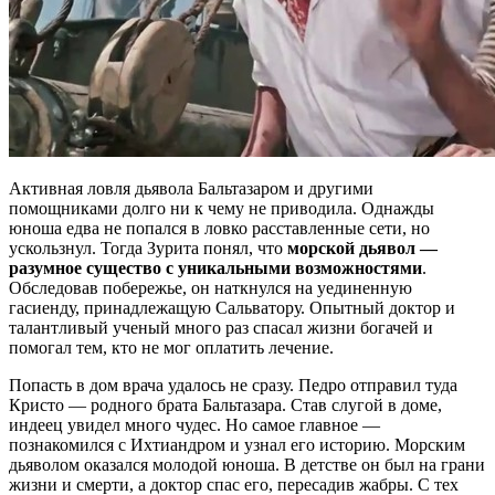
Активная ловля дьявола Бальтазаром и другими
помощниками долго ни к чему не приводила. Однажды
юноша едва не попался в ловко расставленные сети, но
ускользнул. Тогда Зурита понял, что
морской дьявол —
разумное существо с уникальными возможностями
.
Обследовав побережье, он наткнулся на уединенную
гасиенду, принадлежащую Сальватору. Опытный доктор и
талантливый ученый много раз спасал жизни богачей и
помогал тем, кто не мог оплатить лечение.
Попасть в дом врача удалось не сразу. Педро отправил туда
Кристо — родного брата Бальтазара. Став слугой в доме,
индеец увидел много чудес. Но самое главное —
познакомился с Ихтиандром и узнал его историю. Морским
дьяволом оказался молодой юноша. В детстве он был на грани
жизни и смерти, а доктор спас его, пересадив жабры. С тех