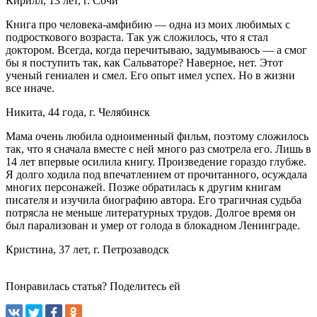
Кирилл, 13 лет, г. Сочи
Книга про человека-амфибию — одна из моих любимых с
подросткового возраста. Так уж сложилось, что я стал
доктором. Всегда, когда перечитываю, задумываюсь — а смог
бы я поступить так, как Сальваторе? Наверное, нет. Этот
ученый гениален и смел. Его опыт имел успех. Но в жизни
все иначе.
Никита, 44 года, г. Челябинск
Мама очень любила одноименный фильм, поэтому сложилось
так, что я сначала вместе с ней много раз смотрела его. Лишь в
14 лет впервые осилила книгу. Произведение гораздо глубже.
Я долго ходила под впечатлением от прочитанного, осуждала
многих персонажей. Позже обратилась к другим книгам
писателя и изучила биографию автора. Его трагичная судьба
потрясла не меньше литературных трудов. Долгое время он
был парализован и умер от голода в блокадном Ленинграде.
Кристина, 37 лет, г. Петрозаводск
Понравилась статья? Поделитесь ей