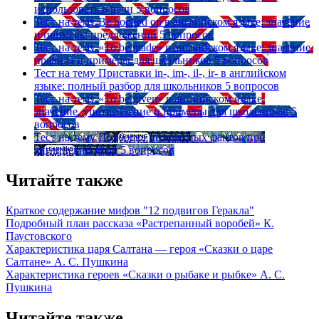
использовать в речи
5 вопросов
Тест на тему
Be hooked on в английском языке: значение
и примеры предложений
5 вопросов
Тест на тему
«To be made» в английском языке: значение,
правила и примеры для школьников
5 вопросов
Тест на тему
Приставки in-, im-, il-, ir- в английском
языке: полный разбор для школьников
5 вопросов
Тест на тему
«To be given» в английском языке:
значение, употребление и примеры для школьников
5
вопросов
Тест на тему
Подборка интересных фактов про
английский язык
5 вопросов
Читайте также
Краткое содержание мифов "12 подвигов Геракла"
Подробный план рассказа «Растрепанный воробей» К.
Паустовского
Характеристика царя Салтана — героя «Сказки о царе
Салтане» А. С. Пушкина
Характеристика героев «Сказки о рыбаке и рыбке» А. С.
Пушкина
Читайте также