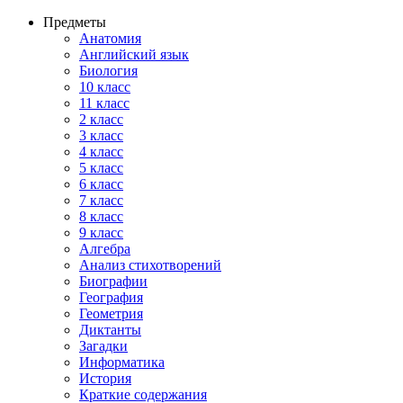
Предметы
Анатомия
Английский язык
Биология
10 класс
11 класс
2 класс
3 класс
4 класс
5 класс
6 класс
7 класс
8 класс
9 класс
Алгебра
Анализ стихотворений
Биографии
География
Геометрия
Диктанты
Загадки
Информатика
История
Краткие содержания