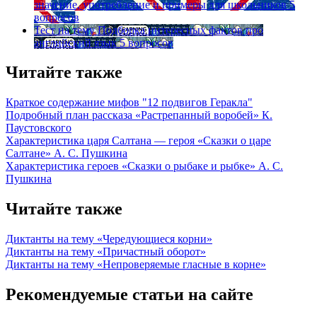
значение, употребление и примеры для школьников
5
вопросов
Тест на тему
Подборка интересных фактов про
английский язык
5 вопросов
Читайте также
Краткое содержание мифов "12 подвигов Геракла"
Подробный план рассказа «Растрепанный воробей» К.
Паустовского
Характеристика царя Салтана — героя «Сказки о царе
Салтане» А. С. Пушкина
Характеристика героев «Сказки о рыбаке и рыбке» А. С.
Пушкина
Читайте также
Диктанты на тему «Чередующиеся корни»
Диктанты на тему «Причастный оборот»
Диктанты на тему «Непроверяемые гласные в корне»
Рекомендуемые статьи на сайте