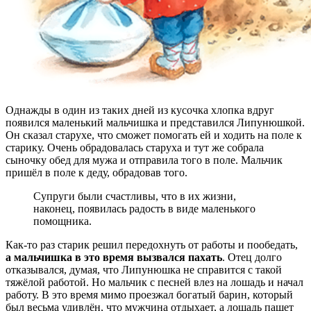
Однажды в один из таких дней из кусочка хлопка вдруг
появился маленький мальчишка и представился Липунюшкой.
Он сказал старухе, что сможет помогать ей и ходить на поле к
старику. Очень обрадовалась старуха и тут же собрала
сыночку обед для мужа и отправила того в поле. Мальчик
пришёл в поле к деду, обрадовав того.
Супруги были счастливы, что в их жизни,
наконец, появилась радость в виде маленького
помощника.
Как-то раз старик решил передохнуть от работы и пообедать,
а мальчишка в это время вызвался пахать
. Отец долго
отказывался, думая, что Липунюшка не справится с такой
тяжёлой работой. Но мальчик с песней влез на лошадь и начал
работу. В это время мимо проезжал богатый барин, который
был весьма удивлён, что мужчина отдыхает, а лошадь пашет