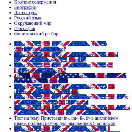
Краткие содержания
Биографии
Литература
Русский язык
Окружающий мир
География
Фонетический разбор
Тест на тему
To be going to: значение, правила
употребления
5 вопросов
Тест на тему
Конструкция go on: значения, правила
употребления, примеры
5 вопросов
Тест на тему
Be familiar with: значение и правила
употребления
5 вопросов
Тест на тему
Британский vs американский английский:
в чем разница?
5 вопросов
Тест на тему
Be mad about - как переводится и как
использовать в речи
5 вопросов
Тест на тему
Be hooked on в английском языке: значение
и примеры предложений
5 вопросов
Тест на тему
«To be made» в английском языке: значение,
правила и примеры для школьников
5 вопросов
Тест на тему
Приставки in-, im-, il-, ir- в английском
языке: полный разбор для школьников
5 вопросов
Тест на тему
«To be given» в английском языке: