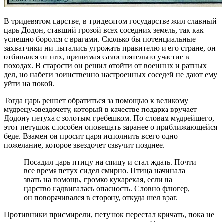
В тридевятом царстве, в тридесятом государстве жил славный
царь Додон, ставший грозой всех соседних земель, так как
успешно боролся с врагами. Сколько бы потенциальные
захватчики ни пытались угрожать правителю и его стране, он
отбивался от них, принимая самостоятельно участие в
походах. В старости он решил отойти от военных и ратных
дел, но набеги воинственно настроенных соседей не дают ему
уйти на покой.
Тогда царь решает обратиться за помощью к великому
мудрецу-звездочету, который в качестве подарка вручает
Додону петуха с золотым гребешком. По словам мудрейшего,
этот петушок способен оповещать заранее о приближающейся
беде. Взамен он просит царя исполнить всего одно
пожелание, которое звездочет озвучит позднее.
Посадил царь птицу на спицу и стал ждать. Почти
все время петух сидел смирно. Птица начинала
звать на помощь, громко кукарекая, если на
царство надвигалась опасность. Словно флюгер,
он поворачивался в сторону, откуда шел враг.
Противники присмирели, петушок перестал кричать, пока не