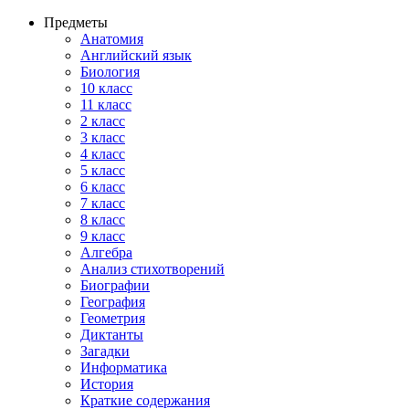
Предметы
Анатомия
Английский язык
Биология
10 класс
11 класс
2 класс
3 класс
4 класс
5 класс
6 класс
7 класс
8 класс
9 класс
Алгебра
Анализ стихотворений
Биографии
География
Геометрия
Диктанты
Загадки
Информатика
История
Краткие содержания