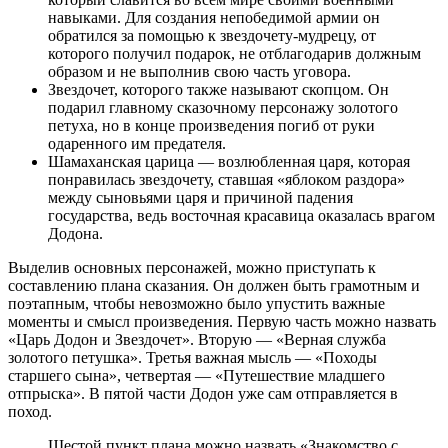
навыками. Для создания непобедимой армии он
обратился за помощью к звездочету-мудрецу, от
которого получил подарок, не отблагодарив должным
образом и не выполнив свою часть уговора.
Звездочет, которого также называют скопцом. Он
подарил главному сказочному персонажу золотого
петуха, но в конце произведения погиб от руки
одаренного им предателя.
Шамаханская царица — возлюбленная царя, которая
понравилась звездочету, ставшая «яблоком раздора»
между сыновьями царя и причиной падения
государства, ведь восточная красавица оказалась врагом
Додона.
Выделив основных персонажей, можно приступать к
составлению плана сказания. Он должен быть грамотным и
поэтапным, чтобы невозможно было упустить важные
моменты и смысл произведения. Первую часть можно назвать
«Царь Додон и Звездочет». Вторую — «Верная служба
золотого петушка». Третья важная мысль — «Походы
старшего сына», четвертая — «Путешествие младшего
отпрыска». В пятой части Додон уже сам отправляется в
поход.
Шестой пункт плана можно назвать «Знакомство с