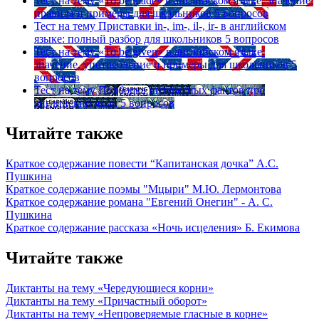
Тест на тему
«To be made» в английском языке: значение,
правила и примеры для школьников
5 вопросов
Тест на тему
Приставки in-, im-, il-, ir- в английском
языке: полный разбор для школьников
5 вопросов
Тест на тему
«To be given» в английском языке:
значение, употребление и примеры для школьников
5
вопросов
Тест на тему
Подборка интересных фактов про
английский язык
5 вопросов
Читайте также
Краткое содержание повести “Капитанская дочка” А.С.
Пушкина
Краткое содержание поэмы "Мцыри" М.Ю. Лермонтова
Краткое содержание романа "Евгений Онегин" - А. С.
Пушкина
Краткое содержание рассказа «Ночь исцеления» Б. Екимова
Читайте также
Диктанты на тему «Чередующиеся корни»
Диктанты на тему «Причастный оборот»
Диктанты на тему «Непроверяемые гласные в корне»