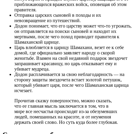
приближающихся вражеских войск, оповещая об этом
правителя.
Отправка царских сыновей в походы и их
невозвращение из путешествий.
Додон понимает, что его царству может что-то угрожать,
он отправляется на поиски сыновей и находит их
мертвыми, после чего поход приводит правителя к
Шамаханской царице.
Царь влюбляется в царицу Шамахани, везет ее к себе
домой, где официально заявляет народу о скорой
женитьбе. Взамен на свой недавний подарок звездочет
запрашивает красавицу, но царь отказывает ему и
убивает мудреца.
Додон расплачивается за свою неблагодарность — на
сторону защиты звездочета встает золотой петушок,
который убивает царя, после чего Шамаханская царица
исчезает.
Прочитав сказку поверхностно, можно сказать,
что ее главная мысль заключается в том, что в
мире все несчастья происходят из-за обезумевших
людей, помешанных на красоте, и от неумения
держать своей слово. Но суть куда более глубокая.