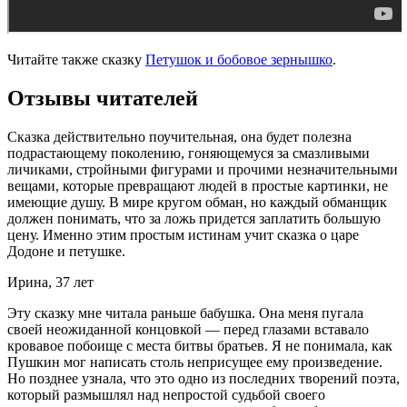
Читайте также сказку
Петушок и бобовое зернышко
.
Отзывы читателей
Сказка действительно поучительная, она будет полезна
подрастающему поколению, гоняющемуся за смазливыми
личиками, стройными фигурами и прочими незначительными
вещами, которые превращают людей в простые картинки, не
имеющие душу. В мире кругом обман, но каждый обманщик
должен понимать, что за ложь придется заплатить большую
цену. Именно этим простым истинам учит сказка о царе
Додоне и петушке.
Ирина, 37 лет
Эту сказку мне читала раньше бабушка. Она меня пугала
своей неожиданной концовкой — перед глазами вставало
кровавое побоище с места битвы братьев. Я не понимала, как
Пушкин мог написать столь неприсущее ему произведение.
Но позднее узнала, что это одно из последних творений поэта,
который размышлял над непростой судьбой своего