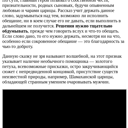
По сути, главный герой позабыл о собственной чести,
признательности, родных сыновьях, будучи опьяненным
любовью и чарами царицы. Рассказ учит держать данное
слово, задумываться над тем, возможно ли исполнить
обещание, ни в коем случае его не давать, если выполнить в
дальнейшем не получится.
Решения нужно тщательно
обдумывать
, прежде чем говорить вслух и что-то обещать.
Если слово дано, то его нужно держать, несмотря ни на что,
особенно если сокровенное обещание — это благодарность за
чью-то доброту.
Данную сказку не зря называют волшебной, на этот признак
указывает наличие необычного помощника — золотого
петуха, всевозможные присказки, остро закручивающийся
сюжет с непредвиденной концовкой, присутствие существ
неизвестной природы, например, Шамаханской царицы,
обладающей странным умением очаровывать мужчин.