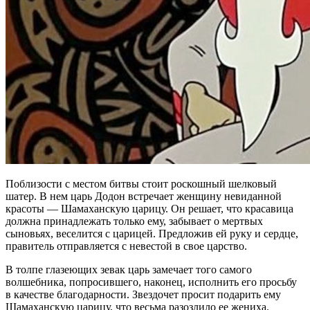
Поблизости с местом битвы стоит роскошный шелковый
шатер. В нем царь Додон встречает женщину невиданной
красоты — Шамаханскую царицу. Он решает, что красавица
должна принадлежать только ему, забывает о мертвых
сыновьях, веселится с царицей. Предложив ей руку и сердце,
правитель отправляется с невестой в свое царство.
В толпе глазеющих зевак царь замечает того самого
волшебника, попросившего, наконец, исполнить его просьбу
в качестве благодарности. Звездочет просит подарить ему
Шамаханскую царицу, что весьма разозлило ее жениха.