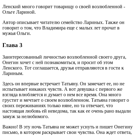
Ленский много говорит товарищу о своей возлюбленной -
Ольге Лариной.
Автор описывает читателю семейство Лариных. Также он
говорит о том, что Владимира еще с малых лет прочат в
мужья Ольги.
Глава 3
Заинтересованный личностью возлюбленной своего друга,
Онегин хочет с ней познакомиться, и просит об этом
Ленского. Тот соглашается, друзья отправляются в гости к
Лариным.
Здесь он впервые встречает Татьяну. Он замечает ее, но не
испытывает никаких чувств. А вот девушка с первого же
взгляда влюбляется и думает о нем все время. Она много
грустит и мечтает о своем возлюбленном. Татьяна говорит о
своих переживаниях только няне, но та отвечает, что
настоящая любовь ей неведома, так как ее очень рано выдали
замуж за нелюбимого.
Важно! В эту ночь Татьяна не может уснуть и пишет Онегину
письмо, в котором раскрывает свои чувства. Она ждет ответа,