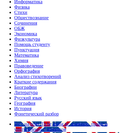
Информатика
Физика
Стихи
Обществознание
Сочинения
ОБЖ
Экономика
Физкультура
Помощь студенту
Пунктуация
Математика
Химия
Правоведение
Орфография
Анализ стихотворений
Краткие содержания
Биографии
Литература
Русский язык
География
История
Фонетический разбор
Тест на тему
To be going to: значение, правила
употребления
5 вопросов