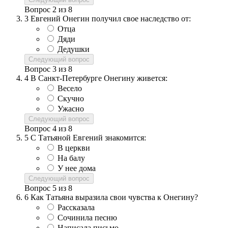
Вопрос
2
из
8
3
Евгений Онегин получил свое наследство от:
Отца
Дяди
Дедушки
Следующий вопрос
Вопрос
3
из
8
4
В Санкт-Петербурге Онегину живется:
Весело
Скучно
Ужасно
Следующий вопрос
Вопрос
4
из
8
5
С Татьяной Евгений знакомится:
В церкви
На балу
У нее дома
Следующий вопрос
Вопрос
5
из
8
6
Как Татьяна выразила свои чувства к Онегину?
Рассказала
Сочинила песню
Написала письмо