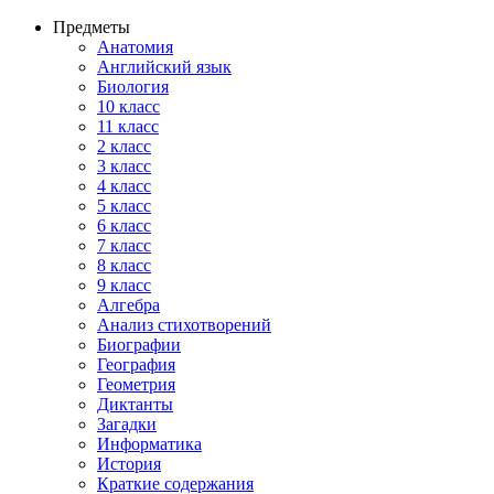
Предметы
Анатомия
Английский язык
Биология
10 класс
11 класс
2 класс
3 класс
4 класс
5 класс
6 класс
7 класс
8 класс
9 класс
Алгебра
Анализ стихотворений
Биографии
География
Геометрия
Диктанты
Загадки
Информатика
История
Краткие содержания