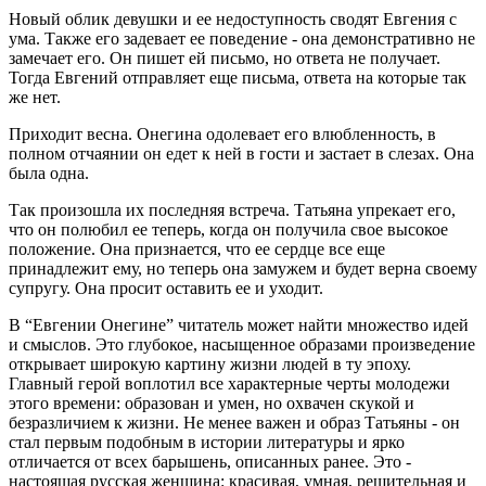
Новый облик девушки и ее недоступность сводят Евгения с
ума. Также его задевает ее поведение - она демонстративно не
замечает его. Он пишет ей письмо, но ответа не получает.
Тогда Евгений отправляет еще письма, ответа на которые так
же нет.
Приходит весна. Онегина одолевает его влюбленность, в
полном отчаянии он едет к ней в гости и застает в слезах. Она
была одна.
Так произошла их последняя встреча. Татьяна упрекает его,
что он полюбил ее теперь, когда он получила свое высокое
положение. Она признается, что ее сердце все еще
принадлежит ему, но теперь она замужем и будет верна своему
супругу. Она просит оставить ее и уходит.
В “Евгении Онегине” читатель может найти множество идей
и смыслов. Это глубокое, насыщенное образами произведение
открывает широкую картину жизни людей в ту эпоху.
Главный герой воплотил все характерные черты молодежи
этого времени: образован и умен, но охвачен скукой и
безразличием к жизни. Не менее важен и образ Татьяны - он
стал первым подобным в истории литературы и ярко
отличается от всех барышень, описанных ранее. Это -
настоящая русская женщина: красивая, умная, решительная и