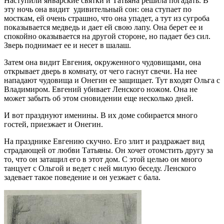
Наступили январские святки и Татьяна решила погадать. В
эту ночь она видит удивительный сон: она ступает по
мосткам, ей очень страшно, что она упадет, а тут из сугроба
показывается медведь и дает ей свою лапу. Она берет ее и
спокойно оказывается на другой стороне, но падает без сил.
Зверь поднимает ее и несет в шалаш.
Затем она видит Евгения, окруженного чудовищами, она
открывает дверь в комнату, от чего гаснут свечи. На нее
нападают чудовища и Онегин ее защищает. Тут входят Ольга с
Владимиром. Евгений убивает Ленского ножом. Она не
может забыть об этом сновидении еще несколько дней.
И вот празднуют именины. В их доме собирается много
гостей, приезжает и Онегин.
На празднике Евгению скучно. Его злит и раздражает вид
страдающей от любви Татьяны. Он хочет отомстить другу за
то, что он затащил его в этот дом. С этой целью он много
танцует с Ольгой и ведет с ней милую беседу. Ленского
задевает такое поведение и он уезжает с бала.