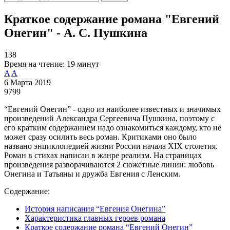
Краткое содержание романа "Евгений
Онегин" - А. С. Пушкина
138
Время на чтение:
19 минут
A
A
6 Марта 2019
9799
“Евгений Онегин” - одно из наиболее известных и значимых
произведений Александра Сергеевича Пушкина, поэтому с
его кратким содержанием надо ознакомиться каждому, кто не
может сразу осилить весь роман. Критиками оно было
названо энциклопедией жизни России начала XIX столетия.
Роман в стихах написан в жанре реализм. На страницах
произведения разворачиваются 2 сюжетные линии: любовь
Онегина и Татьяны и дружба Евгения с Ленским.
Содержание:
История написания “Евгения Онегина”
Характеристика главных героев романа
Краткое содержание романа “Евгений Онегин”