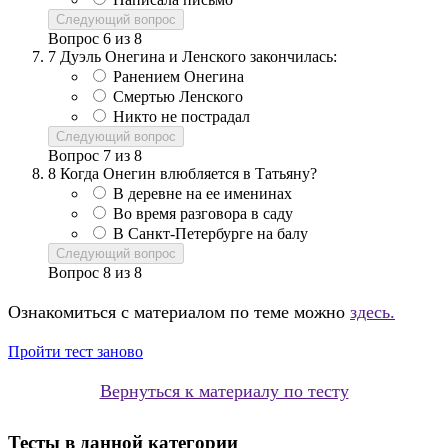
Следующий вопрос
Вопрос
6
из
8
7
Дуэль Онегина и Ленского закончилась:
Ранением Онегина
Смертью Ленского
Никто не пострадал
Следующий вопрос
Вопрос
7
из
8
8
Когда Онегин влюбляется в Татьяну?
В деревне на ее именинах
Во время разговора в саду
В Санкт-Петербурге на балу
Следующий вопрос
Вопрос
8
из
8
Ознакомиться с материалом по теме можно
здесь.
Пройти тест заново
Вернуться к материалу по тесту
Тесты в данной категории