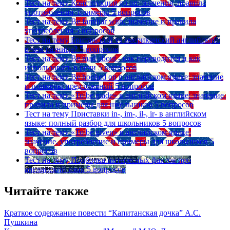
Тест на тему
Конструкция go on: значения, правила
употребления, примеры
5 вопросов
Тест на тему
Be familiar with: значение и правила
употребления
5 вопросов
Тест на тему
Британский vs американский английский:
в чем разница?
5 вопросов
Тест на тему
Be mad about - как переводится и как
использовать в речи
5 вопросов
Тест на тему
Be hooked on в английском языке: значение
и примеры предложений
5 вопросов
Тест на тему
«To be made» в английском языке: значение,
правила и примеры для школьников
5 вопросов
Тест на тему
Приставки in-, im-, il-, ir- в английском
языке: полный разбор для школьников
5 вопросов
Тест на тему
«To be given» в английском языке:
значение, употребление и примеры для школьников
5
вопросов
Тест на тему
Подборка интересных фактов про
английский язык
5 вопросов
Читайте также
Краткое содержание повести “Капитанская дочка” А.С.
Пушкина