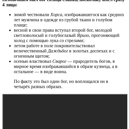
4 лица:
зимой чествовали
Хорса
, изображавшегося как средних
лет мужчина в одежде из грубой ткани и голубом
плаще;
весной в свои права вступал второй бог, молодой
светловолосый и голубоглазый
Ярило
, прогоняющий
холод с помощью лука со стрелами;
летом работе в поле покровительствовал
величественный
Даждьбог
в золотых доспехах и с
огненным щитом;
осенью властвовал
Сварог
— прародитель богов, в
мирное время изображавшийся в образе кузнеца, а в
остальное — в виде воина.
По факту это был один бог, но воплощался он в
четырёх разных образах.