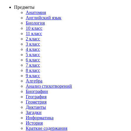
Предметы
Анатомия
Английский язык
Биология
10 класс
11 класс
2 класс
3 класс
4 класс
5 класс
6 класс
7 класс
8 класс
9 класс
Алгебра
Анализ стихотворений
Биографии
География
Геометрия
Диктанты
Загадки
Информатика
История
Краткие содержания