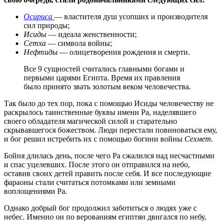
Осириса
— властителя душ усопших и производителя
сил природы;
Исиды
— идеала женственности;
Сетха
— символа войны;
Нефтиды
— олицетворения рождения и смерти.
Все 9 сущностей считались главными богами и
первыми царями Египта. Время их правления
было принято звать золотым веком человечества.
Так было до тех пор, пока с помощью Исиды человечеству не
раскрылось таинственные буквы имени Ра, наделявшего
своего обладателя магической силой и старательно
скрывавшегося божеством. Люди перестали повиноваться ему,
и бог решил истребить их с помощью богини войны
Сехмет.
Бойня длилась день, после чего Ра сжалился над несчастными
и спас уцелевших. После этого он отправился на небо,
оставив своих детей править после себя. И все последующие
фараоны стали считаться потомками или земными
воплощениями Ра.
Однако добрый бог продолжил заботиться о людях уже с
небес. Именно он по верованиям египтян двигался по небу,