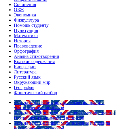
Сочинения
ОБЖ
Экономика
Физкультура
Помощь студенту
Пунктуация
Математика
История
Правоведение
Орфография
Анализ стихотворений
Краткие содержания
Биографии
Литература
Русский язык
Окружающий мир
География
Фонетический разбор
Тест на тему
To be going to: значение, правила
употребления
5 вопросов
Тест на тему
Конструкция go on: значения, правила
употребления, примеры
5 вопросов
Тест на тему
Be familiar with: значение и правила
употребления
5 вопросов