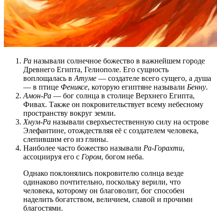
Ра
называли солнечное божество в важнейшем городе
Древнего Египта, Гелиополе. Его сущность
воплощалась в
Атуме
— создателе всего сущего, а душа
— в птице
Фениксе
, которую египтяне называли
Бенну
.
Амон-Ра
— бог солнца в столице Верхнего Египта,
Фивах. Также он покровительствует всему небесному
пространству вокруг земли.
Хнум-Ра
называли сверхъестественную силу на острове
Элефантине, отождествляя её с создателем человека,
слепившим его из глины.
Наиболее часто божество называли
Ра-Горахти
,
ассоциируя его с
Гором
, богом неба.
Однако поклонялись покровителю солнца везде
одинаково почтительно, поскольку верили, что
человека, которому он благоволит, бог способен
наделить богатством, величием, славой и прочими
благостями.