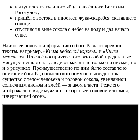
вылупился из гусиного яйца, снесённого Великим
Гоготуном;
пришёл с востока в ипостаси жука-скарабея, скатавшего
солнце;
спустился в виде сокола с небес на воду и дал начало
суше.
Наиболее полную информацию о боге Ра дают древние
тексты, например,
«Книга небесной коровы»
и
«Книга
мёртвых»
. Но своё восприятие того, что собой представляет
могущественная сила, люди отражали не только на письме, но
и в рисунках. Преимущественно по ним было составлено
описание бога Ра, согласно которому он выглядит как
существо с телом человека и головой сокола, увенчанной
солнечным диском и змеёй — знаком власти. Реже его
изображали в виде мужчины с бараньей головой или змеи,
извергающей огонь.