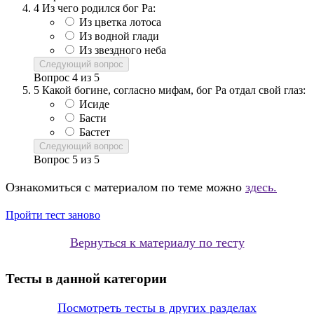
4
Из чего родился бог Ра:
Из цветка лотоса
Из водной глади
Из звездного неба
Следующий вопрос
Вопрос
4
из
5
5
Какой богине, согласно мифам, бог Ра отдал свой глаз:
Исиде
Басти
Бастет
Следующий вопрос
Вопрос
5
из
5
Ознакомиться с материалом по теме можно
здесь.
Пройти тест заново
Вернуться к материалу по тесту
Тесты в данной категории
Посмотреть тесты в других разделах