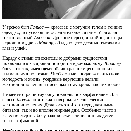
У греков был
Гелиос
— красавец с могучим телом в тонких
одеждах, испускающий ослепительное сияние. У римлян —
золотоволосый
Аполлон
. Древние персы, индийцы, иранцы
верили в мудрого
Митру
, обладающего десятью тысячами
глаз и ушей.
Наряду с этими относительно добрыми сущностями,
поклонялись в мировой истории и кровожадному
Тонаиту
—
богу ацтеков, имеющему облик краснолицего юноши с
пламенными волосами. Чтобы он мог поддерживать свою
молодость и жизнь, усердные верующие делали
жертвоприношения и посвящали ему кровь павших в бою.
Не менее страшному богу поклонялись карфагеняне. Для
своего
Молоха
они также совершали человеческие
жертвоприношения. Делалось этой как перед важными
битвами, так и во вполне мирные дни. Особенно часто в
качестве жертвы богу заживо сжигали невинных детей
знатных фамилий.
Необычным был бог солнца славян, поскольку имел сразу