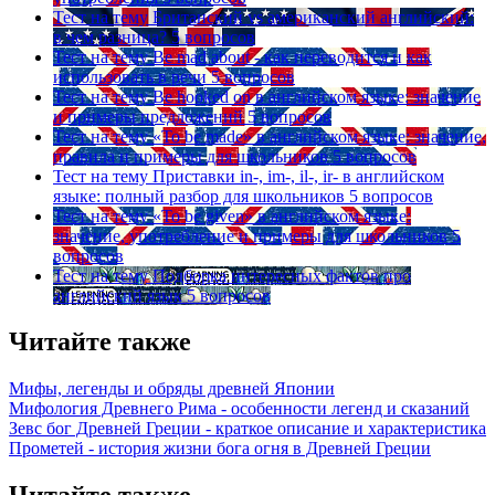
Тест на тему
Британский vs американский английский:
в чем разница?
5 вопросов
Тест на тему
Be mad about - как переводится и как
использовать в речи
5 вопросов
Тест на тему
Be hooked on в английском языке: значение
и примеры предложений
5 вопросов
Тест на тему
«To be made» в английском языке: значение,
правила и примеры для школьников
5 вопросов
Тест на тему
Приставки in-, im-, il-, ir- в английском
языке: полный разбор для школьников
5 вопросов
Тест на тему
«To be given» в английском языке:
значение, употребление и примеры для школьников
5
вопросов
Тест на тему
Подборка интересных фактов про
английский язык
5 вопросов
Читайте также
Мифы, легенды и обряды древней Японии
Мифология Древнего Рима - особенности легенд и сказаний
Зевс бог Древней Греции - краткое описание и характеристика
Прометей - история жизни бога огня в Древней Греции