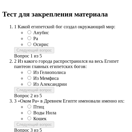
Тест для закрепления материала
1
Какой египетский бог создал окружающий мир:
Анубис
Ра
Осирис
Следующий вопрос
Вопрос
1
из
5
2
Из какого города распространился на весь Египет
пантеон главных египетских богов:
Из Гелиополиса
Из Мемфиса
Из Александрии
Следующий вопрос
Вопрос
2
из
5
3
«Оком Ра» в Древнем Египте именовали именно их:
Птиц
Воды Нила
Кошек
Следующий вопрос
Вопрос
3
из
5