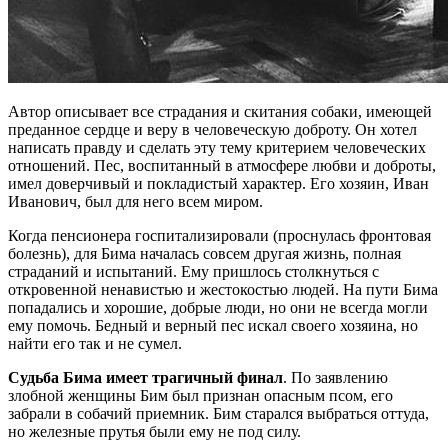
Автор описывает все страдания и скитания собаки, имеющей
преданное сердце и веру в человеческую доброту. Он хотел
написать правду и сделать эту тему критерием человеческих
отношений. Пес, воспитанный в атмосфере любви и доброты,
имел доверчивый и покладистый характер. Его хозяин, Иван
Иванович, был для него всем миром.
Когда пенсионера госпитализировали (проснулась фронтовая
болезнь), для Бима началась совсем другая жизнь, полная
страданий и испытаний. Ему пришлось столкнуться с
откровенной ненавистью и жестокостью людей. На пути Бима
попадались и хорошие, добрые люди, но они не всегда могли
ему помочь. Бедный и верный пес искал своего хозяина, но
найти его так и не сумел.
Судьба Бима имеет трагичный финал
. По заявлению
злобной женщины Бим был признан опасным псом, его
забрали в собачий приемник. Бим старался выбраться оттуда,
но железные прутья были ему не под силу.