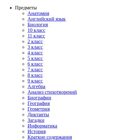
Предметы
Анатомия
Английский язык
Биология
10 класс
11 класс
2 класс
3 класс
4 класс
5 класс
6 класс
7 класс
8 класс
9 класс
Алгебра
Анализ стихотворений
Биографии
География
Геометрия
Диктанты
Загадки
Информатика
История
Краткие содержания