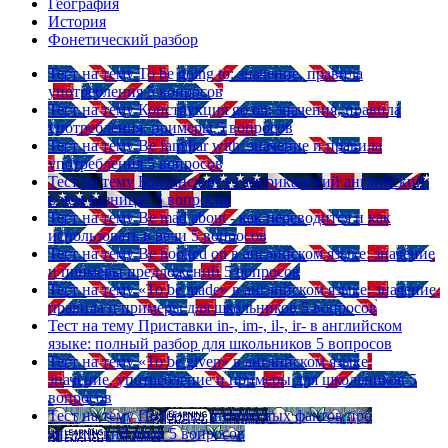
География
История
Фонетический разбор
Тест на тему
To be going to: значение, правила
употребления
5 вопросов
Тест на тему
Конструкция go on: значения, правила
употребления, примеры
5 вопросов
Тест на тему
Be familiar with: значение и правила
употребления
5 вопросов
Тест на тему
Британский vs американский английский:
в чем разница?
5 вопросов
Тест на тему
Be mad about - как переводится и как
использовать в речи
5 вопросов
Тест на тему
Be hooked on в английском языке: значение
и примеры предложений
5 вопросов
Тест на тему
«To be made» в английском языке: значение,
правила и примеры для школьников
5 вопросов
Тест на тему
Приставки in-, im-, il-, ir- в английском
языке: полный разбор для школьников
5 вопросов
Тест на тему
«To be given» в английском языке:
значение, употребление и примеры для школьников
5
вопросов
Тест на тему
Подборка интересных фактов про
английский язык
5 вопросов