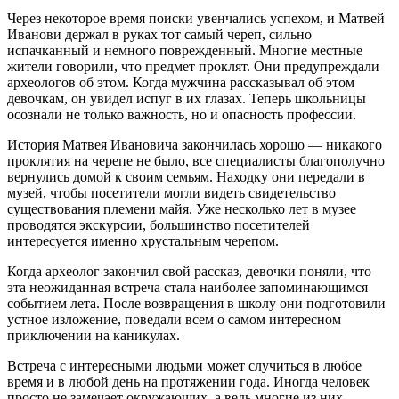
Через некоторое время поиски увенчались успехом, и Матвей
Иванови держал в руках тот самый череп, сильно
испачканный и немного поврежденный. Многие местные
жители говорили, что предмет проклят. Они предупреждали
археологов об этом. Когда мужчина рассказывал об этом
девочкам, он увидел испуг в их глазах. Теперь школьницы
осознали не только важность, но и опасность профессии.
История Матвея Ивановича закончилась хорошо — никакого
проклятия на черепе не было, все специалисты благополучно
вернулись домой к своим семьям. Находку они передали в
музей, чтобы посетители могли видеть свидетельство
существования племени майя. Уже несколько лет в музее
проводятся экскурсии, большинство посетителей
интересуется именно хрустальным черепом.
Когда археолог закончил свой рассказ, девочки поняли, что
эта неожиданная встреча стала наиболее запоминающимся
событием лета. После возвращения в школу они подготовили
устное изложение, поведали всем о самом интересном
приключении на каникулах.
Встреча с интересными людьми может случиться в любое
время и в любой день на протяжении года. Иногда человек
просто не замечает окружающих, а ведь многие из них