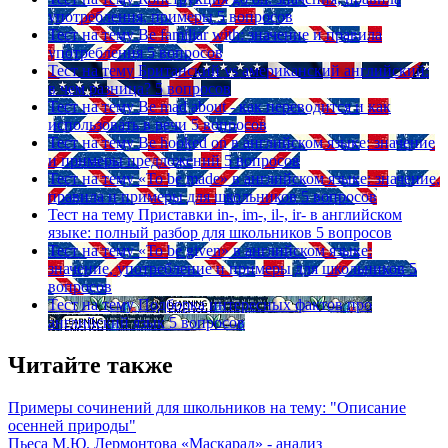
употребления, примеры
5 вопросов
Тест на тему
Be familiar with: значение и правила
употребления
5 вопросов
Тест на тему
Британский vs американский английский:
в чем разница?
5 вопросов
Тест на тему
Be mad about - как переводится и как
использовать в речи
5 вопросов
Тест на тему
Be hooked on в английском языке: значение
и примеры предложений
5 вопросов
Тест на тему
«To be made» в английском языке: значение,
правила и примеры для школьников
5 вопросов
Тест на тему
Приставки in-, im-, il-, ir- в английском
языке: полный разбор для школьников
5 вопросов
Тест на тему
«To be given» в английском языке:
значение, употребление и примеры для школьников
5
вопросов
Тест на тему
Подборка интересных фактов про
английский язык
5 вопросов
Читайте также
Примеры сочинений для школьников на тему: "Описание
осенней природы"
Пьеса М.Ю. Лермонтова «Маскарад» - анализ