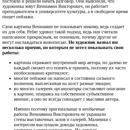
постояли и решили начать разговор. Они выяснили, что
художника зовут Вениамин Викторович, он работает
преподавателем в университете культуры, а в свободное время
пишет пейзажи.
Свои картины Вениамин не показывает никому, ведь создает
их для себя. Ребят удивил такой подход, ведь они считали
написанное прекрасным, не понимали, почему другие не
могут наслаждаться живописью.
Но художник назвал им
несколько причин, по которым не хотел показывать свои
работы:
картины отражают внутренний мир автора, но далеко не
каждый сможет его понять и принять, поэтому их часто
необоснованно критикуют;
многие пейзажи он написал в состоянии сильного
волнения, выплескивая на холст разные эмоции;
во многих галереях организаторы составляют описание
к картине, опираясь на собственное субъективное
мнение, а оно не всегда совпадает с мыслями автора.
Именно поэтому оригинальные и необычные
работы Вениамина Викторовича не украшали
стены выставочных залов и галерей. Мальчики с
интересом выслушали доводы художника,
частично с ними согласились. Их детская