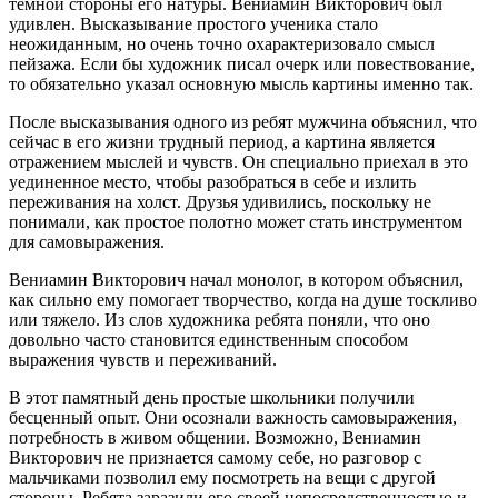
темной стороны его натуры. Вениамин Викторович был
удивлен. Высказывание простого ученика стало
неожиданным, но очень точно охарактеризовало смысл
пейзажа. Если бы художник писал очерк или повествование,
то обязательно указал основную мысль картины именно так.
После высказывания одного из ребят мужчина объяснил, что
сейчас в его жизни трудный период, а картина является
отражением мыслей и чувств. Он специально приехал в это
уединенное место, чтобы разобраться в себе и излить
переживания на холст. Друзья удивились, поскольку не
понимали, как простое полотно может стать инструментом
для самовыражения.
Вениамин Викторович начал монолог, в котором объяснил,
как сильно ему помогает творчество, когда на душе тоскливо
или тяжело. Из слов художника ребята поняли, что оно
довольно часто становится единственным способом
выражения чувств и переживаний.
В этот памятный день простые школьники получили
бесценный опыт. Они осознали важность самовыражения,
потребность в живом общении. Возможно, Вениамин
Викторович не признается самому себе, но разговор с
мальчиками позволил ему посмотреть на вещи с другой
стороны. Ребята заразили его своей непосредственностью и