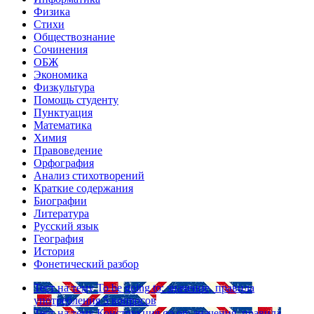
Физика
Стихи
Обществознание
Сочинения
ОБЖ
Экономика
Физкультура
Помощь студенту
Пунктуация
Математика
Химия
Правоведение
Орфография
Анализ стихотворений
Краткие содержания
Биографии
Литература
Русский язык
География
История
Фонетический разбор
Тест на тему
To be going to: значение, правила
употребления
5 вопросов
Тест на тему
Конструкция go on: значения, правила