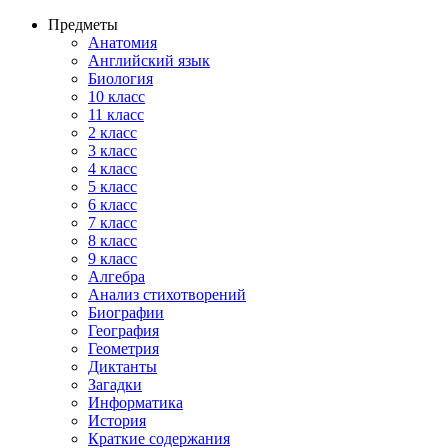
Предметы
Анатомия
Английский язык
Биология
10 класс
11 класс
2 класс
3 класс
4 класс
5 класс
6 класс
7 класс
8 класс
9 класс
Алгебра
Анализ стихотворений
Биографии
География
Геометрия
Диктанты
Загадки
Информатика
История
Краткие содержания