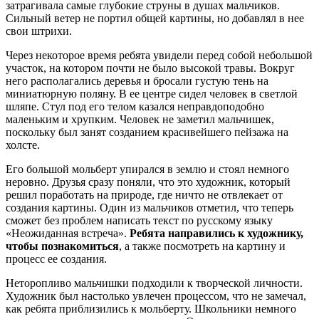
затрагивала самые глубокие струны в душах мальчиков.
Сильный ветер не портил общей картины, но добавлял в нее
свои штрихи.
Через некоторое время ребята увидели перед собой небольшой
участок, на котором почти не было высокой травы. Вокруг
него располагались деревья и бросали густую тень на
миниатюрную поляну. В ее центре сидел человек в светлой
шляпе. Стул под его телом казался неправдоподобно
маленьким и хрупким. Человек не заметил мальчишек,
поскольку был занят созданием красивейшего пейзажа на
холсте.
Его большой мольберт упирался в землю и стоял немного
неровно. Друзья сразу поняли, что это художник, который
решил поработать на природе, где ничто не отвлекает от
создания картины. Один из мальчиков отметил, что теперь
сможет без проблем написать текст по русскому языку
«Неожиданная встреча».
Ребята направились к художнику,
чтобы познакомиться
, а также посмотреть на картину и
процесс ее создания.
Неторопливо мальчишки подходили к творческой личности.
Художник был настолько увлечен процессом, что не замечал,
как ребята приблизились к мольберту. Школьники немного