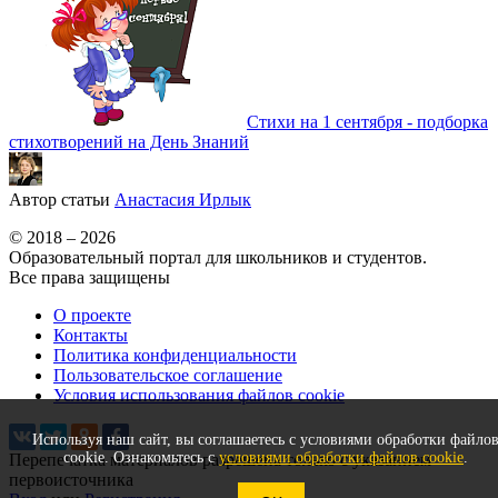
Стихи на 1 сентября - подборка
стихотворений на День Знаний
Автор статьи
Анастасия Ирлык
© 2018 – 2026
Образовательный портал для школьников и студентов.
Все права защищены
О проекте
Контакты
Политика конфиденциальности
Пользовательское соглашение
Условия использования файлов cookie
Используя наш сайт, вы соглашаетесь с условиями обработки файло
cookie. Ознакомьтесь с
условиями обработки файлов cookie
.
Перепечатка материалов разрешена только с указанием
первоисточника