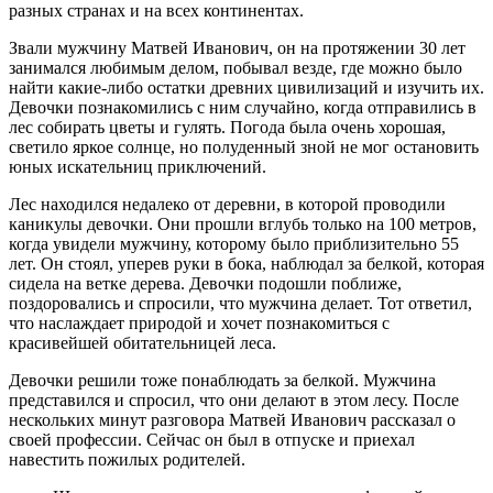
разных странах и на всех континентах.
Звали мужчину Матвей Иванович, он на протяжении 30 лет
занимался любимым делом, побывал везде, где можно было
найти какие-либо остатки древних цивилизаций и изучить их.
Девочки познакомились с ним случайно, когда отправились в
лес собирать цветы и гулять. Погода была очень хорошая,
светило яркое солнце, но полуденный зной не мог остановить
юных искательниц приключений.
Лес находился недалеко от деревни, в которой проводили
каникулы девочки. Они прошли вглубь только на 100 метров,
когда увидели мужчину, которому было приблизительно 55
лет. Он стоял, уперев руки в бока, наблюдал за белкой, которая
сидела на ветке дерева. Девочки подошли поближе,
поздоровались и спросили, что мужчина делает. Тот ответил,
что наслаждает природой и хочет познакомиться с
красивейшей обитательницей леса.
Девочки решили тоже понаблюдать за белкой. Мужчина
представился и спросил, что они делают в этом лесу. После
нескольких минут разговора Матвей Иванович рассказал о
своей профессии. Сейчас он был в отпуске и приехал
навестить пожилых родителей.