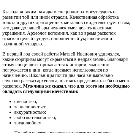
Благодаря таким находкам специалисты могут судить о
развитии той или иной отрасли. Качественная обработка
золота и других драгоценных металлов свидетельствует о том,
что даже до нашей эры человек умел делать красивые
украшения. Археолог вспомнил, как во время раскопок
отыскал целый сундук, наполненный украшениями и
различной утварью.
В первый год своей работы Матвей Иванович удивлялся,
какие сюрпризы могут скрываться в недрах земли. Благодаря
этому специалист прикасается к истории, мысленно
погружается в дни, когда предмет использовался по
назначению. Школьницы почти два часа внимательно
слушали рассказ археолога, пытаясь представить себя на месте
раскопок.
Мужчина же сказал, что для этого им необходимо
обладать следующими качествами:
смелостью;
терпеливостью;
аккуратностью;
любознательностью;
трудолюбием.
Подобные черты характера делают из молодого