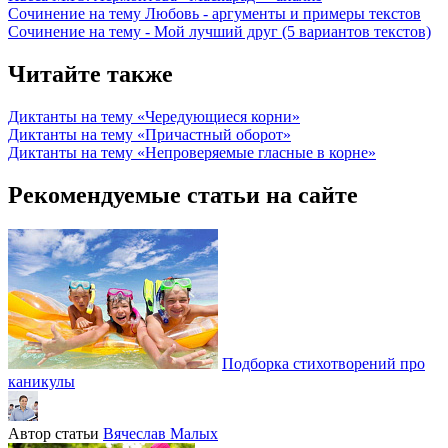
Сочинение на тему Любовь - аргументы и примеры текстов
Сочинение на тему - Мой лучший друг (5 вариантов текстов)
Читайте также
Диктанты на тему «Чередующиеся корни»
Диктанты на тему «Причастный оборот»
Диктанты на тему «Непроверяемые гласные в корне»
Рекомендуемые статьи на сайте
Подборка стихотворений про
каникулы
Автор статьи
Вячеслав Малых