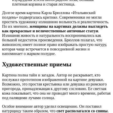
плетеная корзина и старая лестница.
Долгое время картина Карла Брюллова «Итальянский
полдень» подвергалась критике. Современники не могли
простить художнику излишнюю вольность и реалистичность.
По их мнению,
женщины на картинах должны выглядеть
как прекрасные и величественные античные статуи
.
Излишняя живость и натуральность воспринимались как
большой недостаток произведения. Брюллов полагал, что
живописец имеет полное право изображать простую натуру,
которая чаще встречается в повседневной жизни и
напоминает о жарком полудне.
Художественные приемы
Картина полна тайн и загадок. Автор не раскрывает, кто
послужил прототипом изображенной на картине девушки.
Возможно, это простая крестьянка или девушка из римского
пригорода, принадлежащая к другому сословию. Ее светлая
кожа показывает, что она не проводит много времени, работая
под палящими лучами солнца.
Особое внимание автор уделил освещению. Он поставил
натурщицу таким образом, что
свет располагался со спины
.