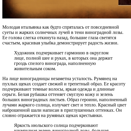
Молодая итальянка как будто спряталась от повседневной
суеты и жарких солнечных лучей в тени виноградной лозы.
Ее голова слегка откинута назад, большие глаза светятся
счастьем, красивая улыбка демонстрирует радость жизни.
Художник подчеркивает гармонию в округлом
лице, полной шее и руках, в которых она держит
гроздь спелого винограда, наполненную
живительным соком.
На лице виноградницы незаметна усталость. Румянец на
пухлых щеках создает свежий и трепетный образ. Ее красоту
подчеркивают темные волосы, яркая одежда и длинные
серьги. Белая рубашка оттеняет смуглую кожу и зелень
больших виноградных листьев. Образ героини, наполненный
лучами жаркого солнца, излучает свет и тепло. Красный цвет
наброшенной шали написан в приглушенных оттенках. Он
словно отражается на румяных щеках крестьянки.
Яркость июльского солнца подчеркивают
изумрудная зелень виноградной лозы, большая