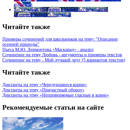
вопросов
Тест на тему
Подборка интересных фактов про
английский язык
5 вопросов
Читайте также
Примеры сочинений для школьников на тему: "Описание
осенней природы"
Пьеса М.Ю. Лермонтова «Маскарад» - анализ
Сочинение на тему Любовь - аргументы и примеры текстов
Сочинение на тему - Мой лучший друг (5 вариантов текстов)
Читайте также
Диктанты на тему «Чередующиеся корни»
Диктанты на тему «Причастный оборот»
Диктанты на тему «Непроверяемые гласные в корне»
Рекомендуемые статьи на сайте