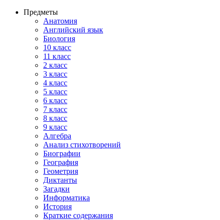
Предметы
Анатомия
Английский язык
Биология
10 класс
11 класс
2 класс
3 класс
4 класс
5 класс
6 класс
7 класс
8 класс
9 класс
Алгебра
Анализ стихотворений
Биографии
География
Геометрия
Диктанты
Загадки
Информатика
История
Краткие содержания