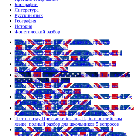
Биографии
Литература
Русский язык
География
История
Фонетический разбор
Тест на тему
To be going to: значение, правила
употребления
5 вопросов
Тест на тему
Конструкция go on: значения, правила
употребления, примеры
5 вопросов
Тест на тему
Be familiar with: значение и правила
употребления
5 вопросов
Тест на тему
Британский vs американский английский:
в чем разница?
5 вопросов
Тест на тему
Be mad about - как переводится и как
использовать в речи
5 вопросов
Тест на тему
Be hooked on в английском языке: значение
и примеры предложений
5 вопросов
Тест на тему
«To be made» в английском языке: значение,
правила и примеры для школьников
5 вопросов
Тест на тему
Приставки in-, im-, il-, ir- в английском
языке: полный разбор для школьников
5 вопросов
Тест на тему
«To be given» в английском языке:
значение, употребление и примеры для школьников
5