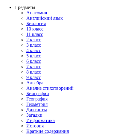
Предметы
Анатомия
Английский язык
Биология
10 класс
11 класс
2 класс
3 класс
4 класс
5 класс
6 класс
7 класс
8 класс
9 класс
Алгебра
Анализ стихотворений
Биографии
География
Геометрия
Диктанты
Загадки
Информатика
История
Краткие содержания