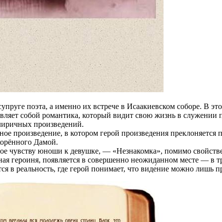
упруге поэта, а именно их встрече в Исаакиевском соборе. В э
вляет собой романтика, который видит свою жизнь в служении п
лиричных произведений.
е произведение, в котором герой произведения преклоняется п
корённого Дамой.
ое чувству юноши к девушке, — «Незнакомка», помимо свойств
ная героиня, появляется в совершенно неожиданном месте — в т
ся в реальность, где герой понимает, что виде́ние можно лишь п