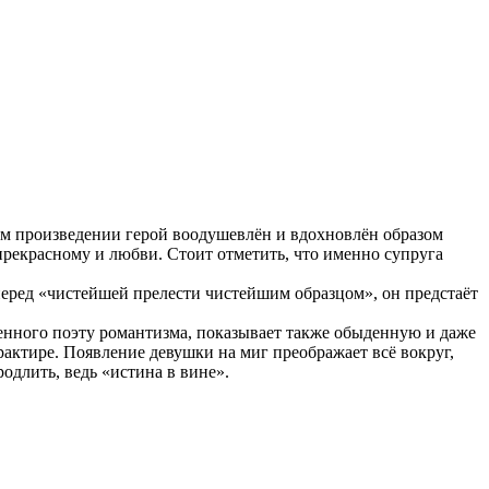
том произведении герой воодушевлён и вдохновлён образом
рекрасному и любви. Стоит отметить, что именно супруга
еред «чистейшей прелести чистейшим образцом», он предстаёт
енного поэту романтизма, показывает также обыденную и даже
рактире. Появление девушки на миг преображает всё вокруг,
родлить, ведь «истина в вине».