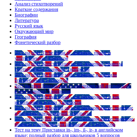
Анализ стихотворений
Краткие содержания
Биографии
Литература
Русский язык
Окружающий мир
География
Фонетический разбор
Тест на тему
To be going to: значение, правила
употребления
5 вопросов
Тест на тему
Конструкция go on: значения, правила
употребления, примеры
5 вопросов
Тест на тему
Be familiar with: значение и правила
употребления
5 вопросов
Тест на тему
Британский vs американский английский:
в чем разница?
5 вопросов
Тест на тему
Be mad about - как переводится и как
использовать в речи
5 вопросов
Тест на тему
Be hooked on в английском языке: значение
и примеры предложений
5 вопросов
Тест на тему
«To be made» в английском языке: значение,
правила и примеры для школьников
5 вопросов
Тест на тему
Приставки in-, im-, il-, ir- в английском
языке: полный разбор для школьников
5 вопросов