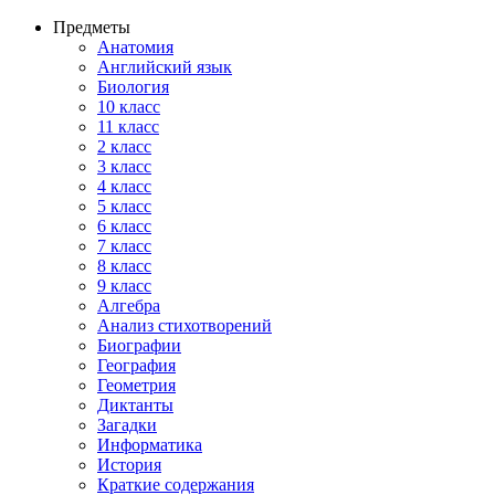
Предметы
Анатомия
Английский язык
Биология
10 класс
11 класс
2 класс
3 класс
4 класс
5 класс
6 класс
7 класс
8 класс
9 класс
Алгебра
Анализ стихотворений
Биографии
География
Геометрия
Диктанты
Загадки
Информатика
История
Краткие содержания