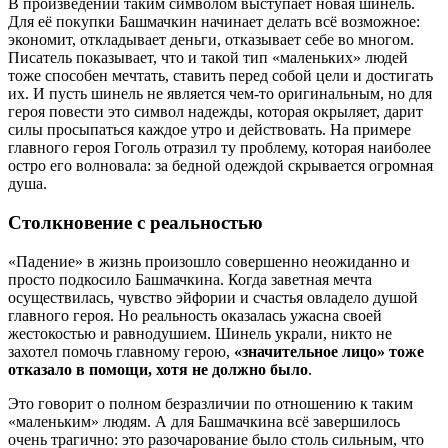
В произведении таким символом выступает новая шинель.
Для её покупки Башмачкин начинает делать всё возможное:
экономит, откладывает деньги, отказывает себе во многом.
Писатель показывает, что и такой тип «маленьких» людей
тоже способен мечтать, ставить перед собой цели и достигать
их. И пусть шинель не является чем-то оригинальным, но для
героя повести это символ надежды, которая окрыляет, дарит
силы просыпаться каждое утро и действовать. На примере
главного героя Гоголь отразил ту проблему, которая наиболее
остро его волновала: за бедной одеждой скрывается огромная
душа.
Столкновение с реальностью
«Падение» в жизнь произошло совершенно неожиданно и
просто подкосило Башмачкина. Когда заветная мечта
осуществилась, чувство эйфории и счастья овладело душой
главного героя. Но реальность оказалась ужасна своей
жестокостью и равнодушием. Шинель украли, никто не
захотел помочь главному герою,
«значительное лицо» тоже
отказало в помощи, хотя не должно было
.
Это говорит о полном безразличии по отношению к таким
«маленьким» людям. А для Башмачкина всё завершилось
очень трагично: это разочарование было столь сильным, что