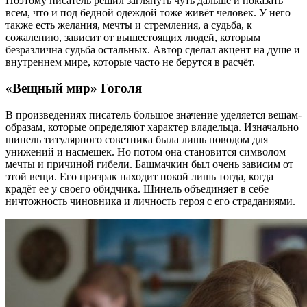
Поэтому писатель решил заглянуть чуть дальше и показать
всем, что и под бедной одеждой тоже живёт человек. У него
также есть желания, мечты и стремления, а судьба, к
сожалению, зависит от вышестоящих людей, которым
безразлична судьба остальных. Автор сделал акцент на душе и
внутреннем мире, которые часто не берутся в расчёт.
«Вещный мир» Гоголя
В произведениях писатель большое значение уделяется вещам-
образам, которые определяют характер владельца. Изначально
шинель титулярного советника была лишь поводом для
унижений и насмешек. Но потом она становится символом
мечты и причиной гибели. Башмачкин был очень зависим от
этой вещи. Его призрак находит покой лишь тогда, когда
крадёт ее у своего обидчика. Шинель объединяет в себе
ничтожность чиновника и личность героя с его страданиями.