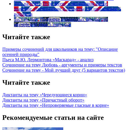
Тест на тему
«To be given» в английском языке:
значение, употребление и примеры для школьников
5
вопросов
Тест на тему
Подборка интересных фактов про
английский язык
5 вопросов
Читайте также
Примеры сочинений для школьников на тему: "Описание
осенней природы"
Пьеса М.Ю. Лермонтова «Маскарад» - анализ
Сочинение на тему Любовь - аргументы и примеры текстов
Сочинение на тему - Мой лучший друг (5 вариантов текстов)
Читайте также
Диктанты на тему «Чередующиеся корни»
Диктанты на тему «Причастный оборот»
Диктанты на тему «Непроверяемые гласные в корне»
Рекомендуемые статьи на сайте