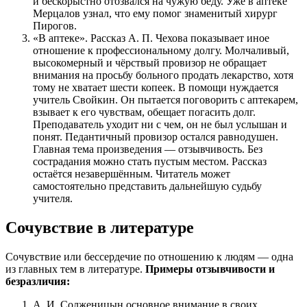
и бескорыстно отозвался на чужую беду. Уже в аптеке
Мерцалов узнал, что ему помог знаменитый хирург
Пирогов.
«В аптеке». Рассказ А. П. Чехова показывает иное
отношение к профессиональному долгу. Молчаливый,
высокомерный и чёрствый провизор не обращает
внимания на просьбу больного продать лекарство, хотя
тому не хватает шести копеек. В помощи нуждается
учитель Свойкин. Он пытается поговорить с аптекарем,
взывает к его чувствам, обещает погасить долг.
Преподаватель уходит ни с чем, он не был услышан и
понят. Педантичный провизор остался равнодушен.
Главная тема произведения — отзывчивость. Без
сострадания можно стать пустым местом. Рассказ
остаётся незавершённым. Читатель может
самостоятельно представить дальнейшую судьбу
учителя.
Сочувствие в литературе
Сочувствие или бессердечие по отношению к людям — одна
из главных тем в литературе.
Примеры отзывчивости и
безразличия:
А. И. Солженицын основное внимание в своих