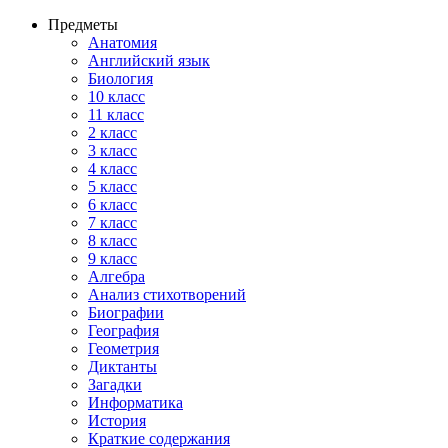
Предметы
Анатомия
Английский язык
Биология
10 класс
11 класс
2 класс
3 класс
4 класс
5 класс
6 класс
7 класс
8 класс
9 класс
Алгебра
Анализ стихотворений
Биографии
География
Геометрия
Диктанты
Загадки
Информатика
История
Краткие содержания