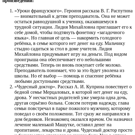
произведений:
«Уроки французского». Героиня рассказа В. Г. Распутина
— внимательный к детям преподаватель. Она не может
остаться равнодушной к ученику, оказавшемуся в
трудной ситуации. Лидия Михайловна приглашает его к
себе домой, чтобы подтянуть фонетику «загадочного
языка». Но главная её цель — накормить голодного
ребёнка, в семье которого нет денег на еду. Мальчику
стыдно садиться за стол в доме учителя. Лидия
Михайловна придумывает игру на деньги. Под видом
проигрыша она обеспечивает его небольшими
средствами. Теперь он вновь покупает себе молоко.
Преподаватель понимает, что за это будет уволена из
школы. Но её выбор — помощь и спасение ребёнка
любыми доступными средствами.
«Чудесный доктор». Рассказ А. И. Куприна повествует о
бедной семье Мерцаловых, в которой нет денег на еду,
дрова. У несчастных родителей уже умерла одна дочь,
другая серьёзно больна. Совсем потеряв надежду, глава
семьи повстречал в парке пожилого мужчину, которому
поведал о своём положении. Тот сразу же направился в
дом бедняков. Незнакомец оказался врачом. Он назначил
лечение маленькой Машутке, оставил денег на
пропитание, лекарства и дрова. Чудесный доктор просто