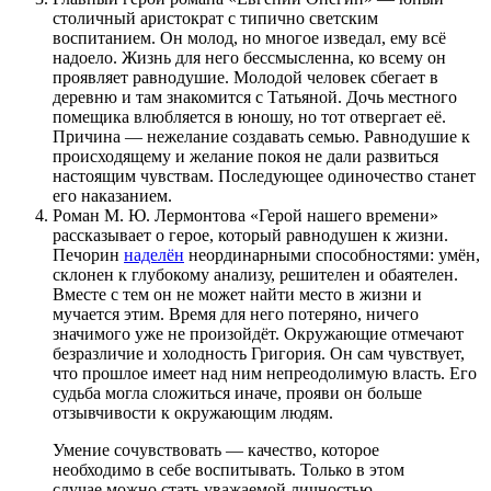
столичный аристократ с типично светским
воспитанием. Он молод, но многое изведал, ему всё
надоело. Жизнь для него бессмысленна, ко всему он
проявляет равнодушие. Молодой человек сбегает в
деревню и там знакомится с Татьяной. Дочь местного
помещика влюбляется в юношу, но тот отвергает её.
Причина — нежелание создавать семью. Равнодушие к
происходящему и желание покоя не дали развиться
настоящим чувствам. Последующее одиночество станет
его наказанием.
Роман М. Ю. Лермонтова «Герой нашего времени»
рассказывает о герое, который равнодушен к жизни.
Печорин
наделён
неординарными способностями: умён,
склонен к глубокому анализу, решителен и обаятелен.
Вместе с тем он не может найти место в жизни и
мучается этим. Время для него потеряно, ничего
значимого уже не произойдёт. Окружающие отмечают
безразличие и холодность Григория. Он сам чувствует,
что прошлое имеет над ним непреодолимую власть. Его
судьба могла сложиться иначе, прояви он больше
отзывчивости к окружающим людям.
Умение сочувствовать — качество, которое
необходимо в себе воспитывать. Только в этом
случае можно стать уважаемой личностью.