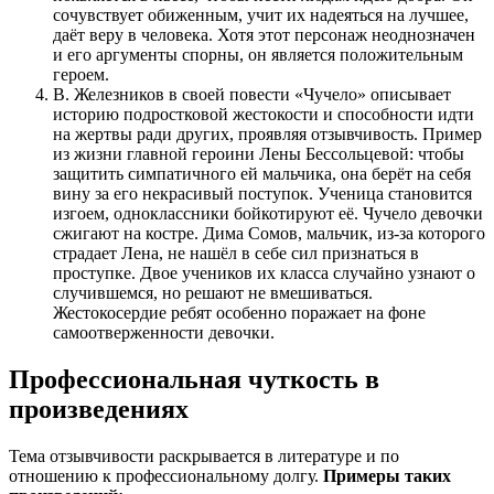
сочувствует обиженным, учит их надеяться на лучшее,
даёт веру в человека. Хотя этот персонаж неоднозначен
и его аргументы спорны, он является положительным
героем.
В. Железников в своей повести «Чучело» описывает
историю подростковой жестокости и способности идти
на жертвы ради других, проявляя отзывчивость. Пример
из жизни главной героини Лены Бессольцевой: чтобы
защитить симпатичного ей мальчика, она берёт на себя
вину за его некрасивый поступок. Ученица становится
изгоем, одноклассники бойкотируют её. Чучело девочки
сжигают на костре. Дима Сомов, мальчик, из-за которого
страдает Лена, не нашёл в себе сил признаться в
проступке. Двое учеников их класса случайно узнают о
случившемся, но решают не вмешиваться.
Жестокосердие ребят особенно поражает на фоне
самоотверженности девочки.
Профессиональная чуткость в
произведениях
Тема отзывчивости раскрывается в литературе и по
отношению к профессиональному долгу.
Примеры таких