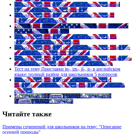
Тест на тему
Конструкция go on: значения, правила
употребления, примеры
5 вопросов
Тест на тему
Be familiar with: значение и правила
употребления
5 вопросов
Тест на тему
Британский vs американский английский:
в чем разница?
5 вопросов
Тест на тему
Be mad about - как переводится и как
использовать в речи
5 вопросов
Тест на тему
Be hooked on в английском языке: значение
и примеры предложений
5 вопросов
Тест на тему
«To be made» в английском языке: значение,
правила и примеры для школьников
5 вопросов
Тест на тему
Приставки in-, im-, il-, ir- в английском
языке: полный разбор для школьников
5 вопросов
Тест на тему
«To be given» в английском языке:
значение, употребление и примеры для школьников
5
вопросов
Тест на тему
Подборка интересных фактов про
английский язык
5 вопросов
Читайте также
Примеры сочинений для школьников на тему: "Описание
осенней природы"