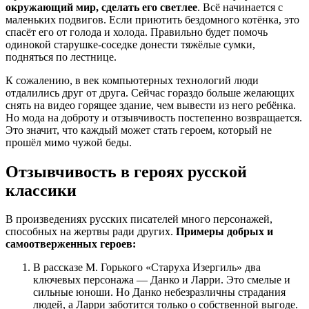
окружающий мир, сделать его светлее
. Всё начинается с
маленьких подвигов. Если приютить бездомного котёнка, это
спасёт его от голода и холода. Правильно будет помочь
одинокой старушке-соседке донести тяжёлые сумки,
подняться по лестнице.
К сожалению, в век компьютерных технологий люди
отдалились друг от друга. Сейчас гораздо больше желающих
снять на видео горящее здание, чем вывести из него ребёнка.
Но мода на доброту и отзывчивость постепенно возвращается.
Это значит, что каждый может стать героем, который не
прошёл мимо чужой беды.
Отзывчивость в героях русской
классики
В произведениях русских писателей много персонажей,
способных на жертвы ради других.
Примеры добрых и
самоотверженных героев:
В рассказе М. Горького «Старуха Изергиль» два
ключевых персонажа — Данко и Ларри. Это смелые и
сильные юноши. Но Данко небезразличны страдания
людей, а Ларри заботится только о собственной выгоде.