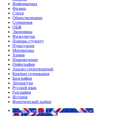
Информатика
Физика
Стихи
Обществознание
Сочинения
ОБЖ
Экономика
Физкультура
Помощь студенту
Пунктуация
Математика
Химия
Правоведение
Орфография
Анализ стихотворений
Краткие содержания
Биографии
Литература
Русский язык
География
История
Фонетический разбор
Тест на тему
To be going to: значение, правила
употребления
5 вопросов