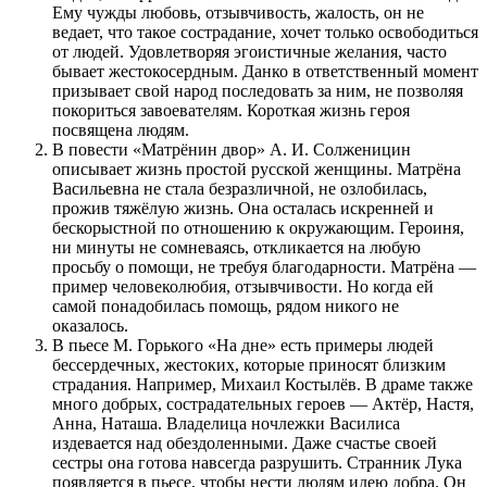
Ему чужды любовь, отзывчивость, жалость, он не
ведает, что такое сострадание, хочет только освободиться
от людей. Удовлетворяя эгоистичные желания, часто
бывает жестокосердным. Данко в ответственный момент
призывает свой народ последовать за ним, не позволяя
покориться завоевателям. Короткая жизнь героя
посвящена людям.
В повести «Матрёнин двор» А. И. Солженицин
описывает жизнь простой русской женщины. Матрёна
Васильевна не стала безразличной, не озлобилась,
прожив тяжёлую жизнь. Она осталась искренней и
бескорыстной по отношению к окружающим. Героиня,
ни минуты не сомневаясь, откликается на любую
просьбу о помощи, не требуя благодарности. Матрёна —
пример человеколюбия, отзывчивости. Но когда ей
самой понадобилась помощь, рядом никого не
оказалось.
В пьесе М. Горького «На дне» есть примеры людей
бессердечных, жестоких, которые приносят близким
страдания. Например, Михаил Костылёв. В драме также
много добрых, сострадательных героев — Актёр, Настя,
Анна, Наташа. Владелица ночлежки Василиса
издевается над обездоленными. Даже счастье своей
сестры она готова навсегда разрушить. Странник Лука
появляется в пьесе, чтобы нести людям идею добра. Он