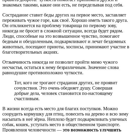
знакомых такими, какие они есть, не переделывая под себя.
Сострадание ставит беды других на первое место, заставляет
переживать чужое горе, как своё. Хорошо иметь такого друга.
Он откликнется на проблему товарища по первому зову,
никогда не бросит в сложной ситуации, всегда будет рядом.
Люди, способные на это возвышенное чувство, помогают
бедным и обездоленным, подкармливают и лечат бездомных
животных, посещают приюты, хосписы, принимают участие в
благотворительных акциях.
Отзывчивость никогда не позволит пройти мимо чужого
несчастья, остаться к нему безразличным. Значение слова
равнодушие противоположно чуткости.
Тот, кого не трогают страдания других, не проявит
сочувствия. Это очень обедняет душу. Совершая
добрые дела, человек становится по-настоящему
счастливым.
В жизни всегда есть место для благих поступков. Можно
соорудить кормушку для птиц, повесить на дерево и всю зиму
насыпать в неё зёрна. Неплохо будет подкармливать уличных
собак, кошек, уступать место в общественном транспорте.
Проявления человечности —
это возможность улучшить