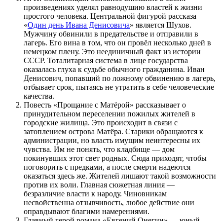
произведениях уделял равнодушию властей к жизни
простого человека. Центральной фигурой рассказа
«
Один день Ивана Денисовича
» является Шухов.
Мужчину обвинили в предательстве и отправили в
лагерь. Его вина в том, что он провёл несколько дней в
немецком плену. Это неединичный факт из истории
СССР. Тоталитарная система в лице государства
оказалась глуха к судьбе обычного гражданина. Иван
Денисович, попавший по ложному обвинению в лагерь,
отбывает срок, пытаясь не утратить в себе человеческие
качества.
Повесть «Прощание с Матёрой» рассказывает о
принудительном переселении пожилых жителей в
городские жилища. Это происходит в связи с
затоплением острова Матёра. Старики обращаются к
администрации, но власть имущим неинтересны их
чувства. Им не понять, что кладбище — дом
покинувших этот свет родных. Сюда приходят, чтобы
поговорить с предками, а после смерти надеются
оказаться здесь же. Жителей лишают такой возможности
против их воли. Главная сюжетная линия —
безразличие власти к народу. Чиновникам
несвойственна отзывчивость, любое действие они
оправдывают благими намерениями.
Главный герой романа «Евгений Онегин» — юный