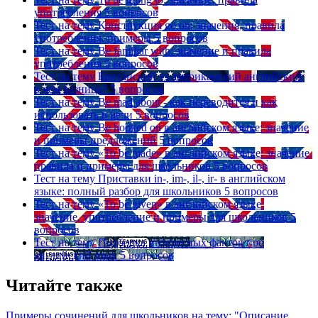
употребления
5 вопросов
Тест на тему
Конструкция go on: значения, правила
употребления, примеры
5 вопросов
Тест на тему
Be familiar with: значение и правила
употребления
5 вопросов
Тест на тему
Британский vs американский английский:
в чем разница?
5 вопросов
Тест на тему
Be mad about - как переводится и как
использовать в речи
5 вопросов
Тест на тему
Be hooked on в английском языке: значение
и примеры предложений
5 вопросов
Тест на тему
«To be made» в английском языке: значение,
правила и примеры для школьников
5 вопросов
Тест на тему
Приставки in-, im-, il-, ir- в английском
языке: полный разбор для школьников
5 вопросов
Тест на тему
«To be given» в английском языке:
значение, употребление и примеры для школьников
5
вопросов
Тест на тему
Подборка интересных фактов про
английский язык
5 вопросов
Читайте также
Примеры сочинений для школьников на тему: "Описание