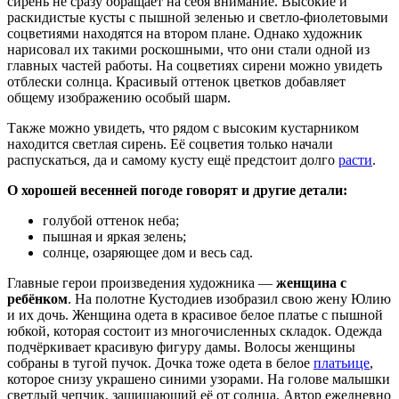
сирень не сразу обращает на себя внимание. Высокие и
раскидистые кусты с пышной зеленью и светло-фиолетовыми
соцветиями находятся на втором плане. Однако художник
нарисовал их такими роскошными, что они стали одной из
главных частей работы. На соцветиях сирени можно увидеть
отблески солнца. Красивый оттенок цветков добавляет
общему изображению особый шарм.
Также можно увидеть, что рядом с высоким кустарником
находится светлая сирень. Её соцветия только начали
распускаться, да и самому кусту ещё предстоит долго
расти
.
О хорошей весенней погоде говорят и другие детали:
голубой оттенок неба;
пышная и яркая зелень;
солнце, озаряющее дом и весь сад.
Главные герои произведения художника —
женщина с
ребёнком
. На полотне Кустодиев изобразил свою жену Юлию
и их дочь. Женщина одета в красивое белое платье с пышной
юбкой, которая состоит из многочисленных складок. Одежда
подчёркивает красивую фигуру дамы. Волосы женщины
собраны в тугой пучок. Дочка тоже одета в белое
платьице
,
которое снизу украшено синими узорами. На голове малышки
светлый чепчик, защищающий её от солнца. Автор ежедневно