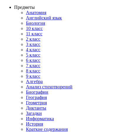
Предметы
Анатомия
Английский язык
Биология
10 класс
11 класс
2 класс
3 класс
4 класс
5 класс
6 класс
7 класс
8 класс
9 класс
Алгебра
Анализ стихотворений
Биографии
География
Геометрия
Диктанты
Загадки
Информатика
История
Краткие содержания