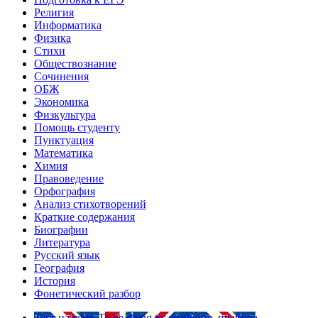
Религия
Информатика
Физика
Стихи
Обществознание
Сочинения
ОБЖ
Экономика
Физкультура
Помощь студенту
Пунктуация
Математика
Химия
Правоведение
Орфография
Анализ стихотворений
Краткие содержания
Биографии
Литература
Русский язык
География
История
Фонетический разбор
Тест на тему
To be going to: значение, правила