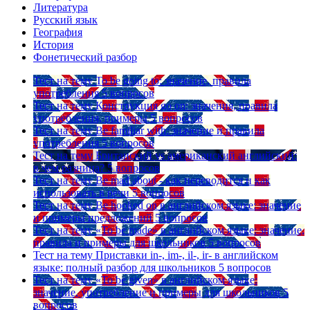
Литература
Русский язык
География
История
Фонетический разбор
Тест на тему
To be going to: значение, правила
употребления
5 вопросов
Тест на тему
Конструкция go on: значения, правила
употребления, примеры
5 вопросов
Тест на тему
Be familiar with: значение и правила
употребления
5 вопросов
Тест на тему
Британский vs американский английский:
в чем разница?
5 вопросов
Тест на тему
Be mad about - как переводится и как
использовать в речи
5 вопросов
Тест на тему
Be hooked on в английском языке: значение
и примеры предложений
5 вопросов
Тест на тему
«To be made» в английском языке: значение,
правила и примеры для школьников
5 вопросов
Тест на тему
Приставки in-, im-, il-, ir- в английском
языке: полный разбор для школьников
5 вопросов
Тест на тему
«To be given» в английском языке:
значение, употребление и примеры для школьников
5
вопросов