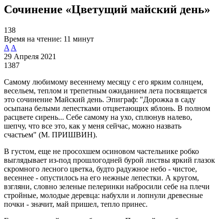
Сочинение «Цветущий майский день»
138
Время на чтение:
11 минут
A
A
29 Апреля 2021
1387
Самому любимому весеннему месяцу с его ярким солнцем,
весельем, теплом и трепетным ожиданием лета посвящается
это сочинение Майский день. Эпиграф: "Дорожка в саду
осыпана белыми лепестками отцветающих яблонь. В полном
расцвете сирень... Себе самому на ухо, сплюнув налево,
шепчу, что все это, как у меня сейчас, можно назвать
счастьем" (М. ПРИШВИН).
В густом, еще не просохшем осиновом частельнике робко
выглядывает из-под прошлогодней бурой листвы яркий глазок
скромного лесного цветка, будто радужное небо - чистое,
весеннее - опустилось на его нежные лепестки. А кругом,
взгляни, словно зеленые пелеринки набросили себе на плечи
стройные, молодые деревца: набухли и лопнули древесные
почки - значит, май пришел, тепло принес.