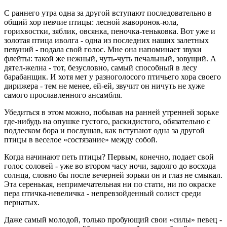
С раннего утра одна за другой вступают последовательно в
общий хор певчие птицы: лесной жаворонок-юла,
горихвостки, зяблик, овсянка, пеночка-теньковка. Вот уже и
золотая птица иволга - одна из последних наших залетных
певуний - подала свой голос. Мне она напоминает звуки
флейты: такой же нежный, чуть-чуть печальный, зовущий. А
дятел-желна - тот, безусловно, самый способный в лесу
барабанщик. И хотя мет у разноголосого птичьего хора своего
дирижера - тем не менее, ей-ей, звучит он ничуть не хуже
самого прославленного ансамбля.
Убедиться в этом можно, побывав на ранней утренней зорьке
где-нибудь на опушке густого, раскидистого, обязательно с
подлеском бора и послушав, как вступают одна за другой
птицы в веселое «состязание» между собой.
Когда начинают петь птицы? Первым, конечно, подает свой
голос соловей - уже во втором часу ночи, задолго до восхода
солнца, словно бы после вечерней зорьки он и глаз не смыкал.
Эта серенькая, непримечательная ни по стати, ни по окраске
пера птичка-невеличка - непревзойденный солист среди
пернатых.
Даже самый молодой, только пробующий свои «силы» певец -