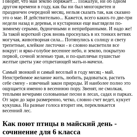
Говорят, что май землю обряжает… Пожалуй, ни об одном
другом времени в году, как бы ни был многоцветен и
праздничен очередной месяц, нельзя сказать так, как сказано
это о мае. И действительно... Кажется, всего каких-то две-три
недели назад и деревья, и кустарники еще выглядели по-
зимнему серыми, будничными и неприбранными. И надо же!
За такой короткий срок вновь проснулась в их тонких ветвях
могучая, животворная сила... Потянулись к солнцу и свету
трепетные, клейкие листочки - и словно высветили все
вокруг: и ярко-голубое весеннее небо, и землю, покрытую
первой, сочной зеленью трав, и по-цыплячьи пушистые
желтые цветы уже отцветающей мать-и-мачехи.
Самый звонкий и самый веселый в году месяц - май.
Неистребимое желание жить, любить, радоваться, растить
себе смену - извечный закон природы. И наиболее полно это
ощущается именно в весеннюю пору. Звенят, не смолкая,
теплыми вечерами соловьиные песни в лесах, садах и парках.
От зари до зари размеренно, четко, словно счет ведет, кукует
кукушка. На разные голоса вторит им, перекликается
весенний лес.
Как поют птицы в майский день -
сочинение для 6 класса