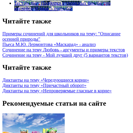
Тест на тему
Подборка интересных фактов про
английский язык
5 вопросов
Читайте также
Примеры сочинений для школьников на тему: "Описание
осенней природы"
Пьеса М.Ю. Лермонтова «Маскарад» - анализ
Сочинение на тему Любовь - аргументы и примеры текстов
Сочинение на тему - Мой лучший друг (5 вариантов текстов)
Читайте также
Диктанты на тему «Чередующиеся корни»
Диктанты на тему «Причастный оборот»
Диктанты на тему «Непроверяемые гласные в корне»
Рекомендуемые статьи на сайте