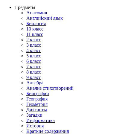
Предметы
Анатомия
Английский язык
Биология
10 класс
11 класс
2 класс
3 класс
4 класс
5 класс
6 класс
7 класс
8 класс
9 класс
Алгебра
Анализ стихотворений
Биографии
География
Геометрия
Диктанты
Загадки
Информатика
История
Краткие содержания