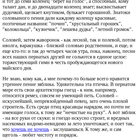
и тот до семи коленец "берет на голос", а способный, кому
талант дан, и до двенадцати коленец знает; высвистывает
дудочкой, щелкает кнутиком, булькает горошиной. Знатоки
соловьиного пения дали каждому коленцу красивые,
поэтичные названия: "почин", "хрустальный горошек",
"колокольца", "кузнечик", "лешева дудка", "летний громок".
Соловей, затем жаворонок - как лесной, так и полевой, потом
иволга, варакушка - близкий соловью родственник, и еще, и
еще кто-то: и так до четырех часов утра, пока, наконец, песни
всех наших пернатых друзей не сольются в единое целое:
торжествующий гимн в честь пробуждающегося нового
майского дня.
Не знаю, кому как, а мне почему-то больше всего нравится
утреннее пение зяблика. Удивительна эта птичка. В пернатом
мире есть свои архитекторы гнезд - к ним, например,
относится ремез, совсем не умеющий петь. Соловей –
искуснейший, непревзойденный певец, зато очень плохой
строитель. Есть среди птиц красавцы нарядом, но почти не
имеющие голоса, к тому же "нечистые на руку". А вот зяблик
- на все руки от скуки: и гнездо искусно строит, и вредных
насекомых видимо-невидимо за лето уничтожает, и поет так,
что
хочешь не хочешь
- заслушаешься. К тому же, и сам
щеголь - любит чистоту и порядок.