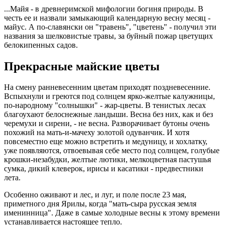
...Майя - в древнеримской мифологии богиня природы. В
честь ее и назвали замыкающий календарную весну месяц -
майус. А по-славянски он "травень", "цветень" - получил эти
названия за шелковистые травы, за буйный пожар цветущих
белокипенных садов.
Прекрасные майские цветы
На смену ранневесенним цветам приходят поздневесенние.
Вспыхнули и греются под солнцем ярко-желтые калужницы,
по-народному "солнышки" - жар-цветы. В тенистых лесах
благоухают белоснежные ландыши. Весна без них, как и без
черемухи и сирени, - не весна. Разворачивает бутоны очень
похожий на мать-и-мачеху золотой одуванчик. И хотя
повсеместно еще можно встретить и медуницу, и хохлатку,
уже появляются, отвоевывая себе место под солнцем, голубые
крошки-незабудки, желтые лютики, мелкоцветная пастушья
сумка, дикий клеверок, ирисы и касатики - предвестники
лета.
Особенно оживают и лес, и луг, и поле после 23 мая,
приметного дня Ярилы, когда "мать-сыра русская земля
именинница". Даже в самые холодные весны к этому времени
устанавливается настоящее тепло.