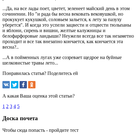
...Да, на все лады поет, цветет, зеленеет майский день в этом
сочинении. Но "и рада бы весна вековать вековушкой, но
прокукует кукушкой, соловьем зальется, к лету за пазуху
уберется". И когда это успели зацвести и отцвести тюльпаны
и яблони, сирень и вишни, желтые калужницы и
белофарфоровые ландыши? Неужели всегда все так незаметно
проходит и все так внезапно кончается, как кончается эта
весна?..
...А в пойменных лугах уже созревает щедрое на буйные
шелковистые травы лето...
Понравилась статья? Поделитесь ей
А какая Ваша оценка этой статьи?
1
2
3
4
5
Доска почета
Чтобы сюда попасть - пройдите тест