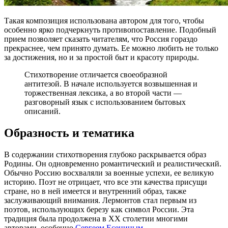
Такая композиция использована автором для того, чтобы
особенно ярко подчеркнуть противопоставление. Подобный
прием позволяет сказать читателям, что Россия гораздо
прекраснее, чем принято думать. Ее можно любить не только
за достижения, но и за простой быт и красоту природы.
Стихотворение отличается своеобразной
антитезой. В начале используется возвышенная и
торжественная лексика, а во второй части —
разговорный язык с использованием бытовых
описаний.
Образность и тематика
В содержании стихотворения глубоко раскрывается образ
Родины. Он одновременно романтический и реалистический.
Обычно Россию восхваляли за военные успехи, ее великую
историю. Поэт не отрицает, что все эти качества присущи
стране, но в ней имеется и внутренний образ, также
заслуживающий внимания. Лермонтов стал первым из
поэтов, использующих березу как символ России. Эта
традиция была продолжена в XX столетии многими
авторами, особенно
Сергеем Есениным
.