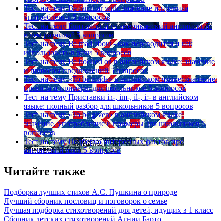
Тест на тему
Be familiar with: значение и правила
употребления
5 вопросов
Тест на тему
Британский vs американский английский:
в чем разница?
5 вопросов
Тест на тему
Be mad about - как переводится и как
использовать в речи
5 вопросов
Тест на тему
Be hooked on в английском языке: значение
и примеры предложений
5 вопросов
Тест на тему
«To be made» в английском языке: значение,
правила и примеры для школьников
5 вопросов
Тест на тему
Приставки in-, im-, il-, ir- в английском
языке: полный разбор для школьников
5 вопросов
Тест на тему
«To be given» в английском языке:
значение, употребление и примеры для школьников
5
вопросов
Тест на тему
Подборка интересных фактов про
английский язык
5 вопросов
Читайте также
Подборка лучших стихов А.С. Пушкина о природе
Лучший сборник пословиц и поговорок о семье
Лучшая подборка стихотворений для детей, идущих в 1 класс
Сборник детских стихотворений Агнии Барто