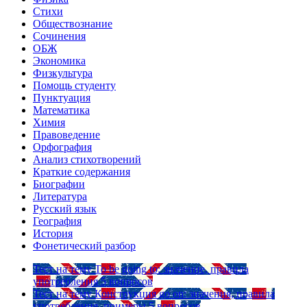
Стихи
Обществознание
Сочинения
ОБЖ
Экономика
Физкультура
Помощь студенту
Пунктуация
Математика
Химия
Правоведение
Орфография
Анализ стихотворений
Краткие содержания
Биографии
Литература
Русский язык
География
История
Фонетический разбор
Тест на тему
To be going to: значение, правила
употребления
5 вопросов
Тест на тему
Конструкция go on: значения, правила
употребления, примеры
5 вопросов