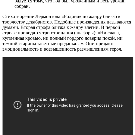
радуется тому, что год был урожайным и весь урожай
собран.
Стихотворение Лермонтова «Родина» по жанру близко к
творчеству декабристов. Подобные произведения называются
думами. Вторая строфа близка к жанру элегии. В первой
строфе приводятся три отрицания (анафоры): «Ни слава,
купленная кровью, ни полный гордого доверия покой, ни
темной старины заветные преданья…». Они придают
эмоциональность и возвышенность размышлениям героя.