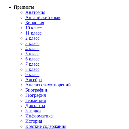
Предметы
Анатомия
Английский язык
Биология
10 класс
11 класс
2 класс
3 класс
4 класс
5 класс
6 класс
7 класс
8 класс
9 класс
Алгебра
Анализ стихотворений
Биографии
География
Геометрия
Диктанты
Загадки
Информатика
История
Краткие содержания