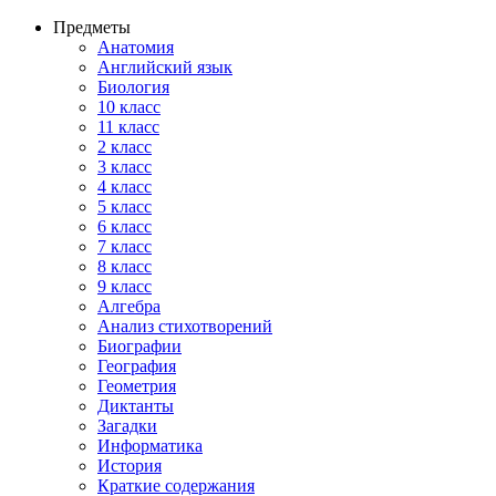
Предметы
Анатомия
Английский язык
Биология
10 класс
11 класс
2 класс
3 класс
4 класс
5 класс
6 класс
7 класс
8 класс
9 класс
Алгебра
Анализ стихотворений
Биографии
География
Геометрия
Диктанты
Загадки
Информатика
История
Краткие содержания