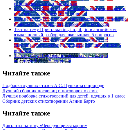
использовать в речи
5 вопросов
Тест на тему
Be hooked on в английском языке: значение
и примеры предложений
5 вопросов
Тест на тему
«To be made» в английском языке: значение,
правила и примеры для школьников
5 вопросов
Тест на тему
Приставки in-, im-, il-, ir- в английском
языке: полный разбор для школьников
5 вопросов
Тест на тему
«To be given» в английском языке:
значение, употребление и примеры для школьников
5
вопросов
Тест на тему
Подборка интересных фактов про
английский язык
5 вопросов
Читайте также
Подборка лучших стихов А.С. Пушкина о природе
Лучший сборник пословиц и поговорок о семье
Лучшая подборка стихотворений для детей, идущих в 1 класс
Сборник детских стихотворений Агнии Барто
Читайте также
Диктанты на тему «Чередующиеся корни»