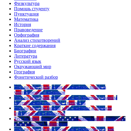
Физкультура
Помощь студенту
Пунктуация
Математика
История
Правоведение
Орфография
Анализ стихотворений
Краткие содержания
Биографии
Литература
Русский язык
Окружающий мир
География
Фонетический разбор
Тест на тему
To be going to: значение, правила
употребления
5 вопросов
Тест на тему
Конструкция go on: значения, правила
употребления, примеры
5 вопросов
Тест на тему
Be familiar with: значение и правила
употребления
5 вопросов
Тест на тему
Британский vs американский английский:
в чем разница?
5 вопросов
Тест на тему
Be mad about - как переводится и как