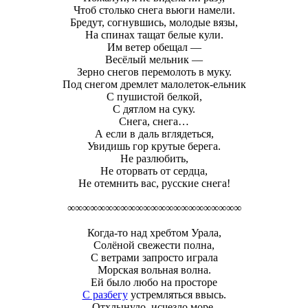
Чтоб столько снега вьюги намели.
Бредут, согнувшись, молодые вязы,
На спинах тащат белые кули.
Им ветер обещал —
Весёлый мельник —
Зерно снегов перемолоть в муку.
Под снегом дремлет малолеток-ельник
С пушистой белкой,
С дятлом на суку.
Снега, снега…
А если в даль вглядеться,
Увидишь гор крутые берега.
Не разлюбить,
Не оторвать от сердца,
Не отемнить вас, русские снега!
∞∞∞∞∞∞∞∞∞∞∞∞∞∞∞∞∞∞∞∞∞∞∞
Когда-то над хребтом Урала,
Солёной свежести полна,
С ветрами запросто играла
Морская вольная волна.
Ей было любо на просторе
С разбегу
устремляться ввысь.
Отхлынуло, исчезло море,