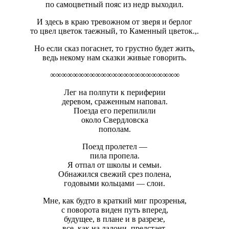
по самоцветный пояс из недр выходил.
И здесь в краю тревожном от зверя и берлог
то цвел цветок таежный, то Каменный цветок.,.
Но если сказ погаснет, то грустно будет жить,
ведь некому нам сказки живые говорить.
∞∞∞∞∞∞∞∞∞∞∞∞∞∞∞∞∞∞∞∞∞∞∞
Лег на полпути к периферии
деревом, сраженным наповал.
Поезда его перепилили
около Свердловска
пополам.
Поезд пролетел —
пила пропела.
Я отпал от школы и семьи.
Обнажился свежий срез полена,
годовыми кольцами — слои.
Мне, как будто в краткий миг прозренья,
с поворота виден путь вперед,
будущее, в плане и в разрезе,
все, как на ладони, предстает.