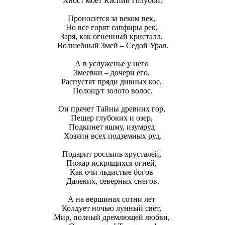
Хвост моет Каспий голубой.
Проносится за веком век,
Но все горят сапфиры рек,
Заря, как огненный кристалл,
Волшебный Змей – Седой Урал.
А в услуженье у него
Змеевки – дочери его,
Распустят пряди дивных кос,
Полощут золото волос.
Он прячет Тайны древних гор,
Пещер глубоких и озер,
Подкинет яшму, изумруд
Хозяин всех подземных руд.
Подарит россыпь хрусталей,
Пожар искрящихся огней,
Как очи льдистые богов
Далеких, северных снегов.
А на вершинах сотни лет
Колдует ночью лунный свет,
Мир, полный дремлющей любви,