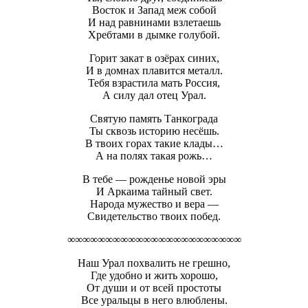
Восток и Запад меж собой
И над равнинами взлетаешь
Хребтами в дымке голубой.
Горит закат в озёрах синих,
И в домнах плавится металл.
Тебя взрастила мать Россия,
А силу дал отец Урал.
Святую память Танкограда
Ты сквозь историю несёшь.
В твоих горах такие клады…
А на полях такая рожь…
В тебе — рожденье новой эры
И Аркаима тайный свет.
Народа мужество и вера —
Свидетельство твоих побед.
∞∞∞∞∞∞∞∞∞∞∞∞∞∞∞∞∞∞∞∞∞∞∞
Наш Урал похвалить не грешно,
Где удобно и жить хорошо,
От души и от всей простоты
Все уральцы в него влюблены.