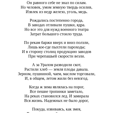
Он равного себе не знал по силам.
Но человек, умом земную твердь осилив,
Извлек из недр железо, уголь, медь.
Рождались постепенно города,
В заводах отливали пушки, ядра.
Но все это для нужд военного театра
Затрат большого стоило труда.
По рекам баржи вверх и вниз ползли,
Лишь кое-где пыхтели пароходы;
И в сторону столиц продукцию заводов
При черепашьей скорости везли.
А за Уралом разводили скот,
Растили хлеб — земля плоды давала.
Зерном, пушниной, чаем, маслом торговали,
И, в общем, летом жили без невзгод.
Когда ж зима являлась на порог,
Все пешие тропинки заметало,
На реках становился лед. И замирала
Вся жизнь. Надежных не было дорог,
Покуда, извиваясь, как змея,