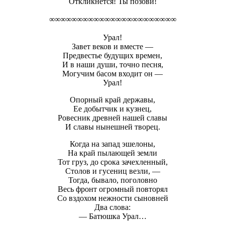
Откликнется! Ты позови!
∞∞∞∞∞∞∞∞∞∞∞∞∞∞∞∞∞∞∞∞∞∞∞
Урал!
Завет веков и вместе —
Предвестье будущих времен,
И в наши души, точно песня,
Могучим басом входит он —
Урал!
Опорный край державы,
Ее добытчик и кузнец,
Ровесник древней нашей славы
И славы нынешней творец.
Когда на запад эшелоны,
На край пылающей земли
Тот груз, до срока зачехленный,
Столов и гусениц везли, —
Тогда, бывало, поголовно
Весь фронт огромный повторял
Со вздохом нежности сыновней
Два слова:
— Батюшка Урал…