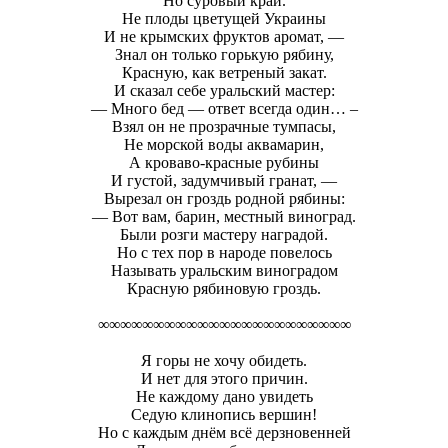
Но суровый край.
Не плоды цветущей Украины
И не крымских фруктов аромат, —
Знал он только горькую рябину,
Красную, как ветреный закат.
И сказал себе уральский мастер:
— Много бед — ответ всегда один… –
Взял он не прозрачные тумпасы,
Не морской воды аквамарин,
А кроваво-красные рубины
И густой, задумчивый гранат, —
Вырезал он гроздь родной рябины:
— Вот вам, барин, местный виноград.
Были розги мастеру наградой.
Но с тех пор в народе повелось
Называть уральским виноградом
Красную рябиновую гроздь.
∞∞∞∞∞∞∞∞∞∞∞∞∞∞∞∞∞∞∞∞∞∞∞
Я горы не хочу обидеть.
И нет для этого причин.
Не каждому дано увидеть
Седую клинопись вершин!
Но с каждым днём всё дерзновенней