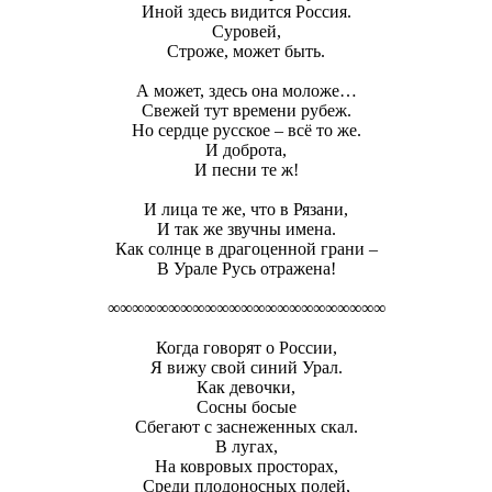
Иной здесь видится Россия.
Суровей,
Строже, может быть.
А может, здесь она моложе…
Свежей тут времени рубеж.
Но сердце русское – всё то же.
И доброта,
И песни те ж!
И лица те же, что в Рязани,
И так же звучны имена.
Как солнце в драгоценной грани –
В Урале Русь отражена!
∞∞∞∞∞∞∞∞∞∞∞∞∞∞∞∞∞∞∞∞∞∞∞
Когда говорят о России,
Я вижу свой синий Урал.
Как девочки,
Сосны босые
Сбегают с заснеженных скал.
В лугах,
На ковровых просторах,
Среди плодоносных полей,