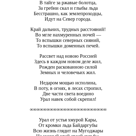
В тайге за ржавые болотца,
За гребни скал и глыбы льда
Бесстрашно, как землепроходцы,
Идут на Север города.
Край дальних, трудных расстояний!
Во мгле нахмуренных ночей —
То вспышки северных сияний,
То вспышки доменных печей.
Рассвет над новою Россией
Здесь в каждом новом деле жил,
Рожден раскованною силой
Земных и человечьих жил.
Недаром мощью исполина,
В поту, в огнях, в лесах стропил,
Две части света воедино
Урал навек собой скрепил!
∞∞∞∞∞∞∞∞∞∞∞∞∞∞∞∞∞∞∞∞∞∞∞
Урал от устья хмурой Кары,
От кромки льда Байдаргубы
Всю жизнь глядит на Мугоджары