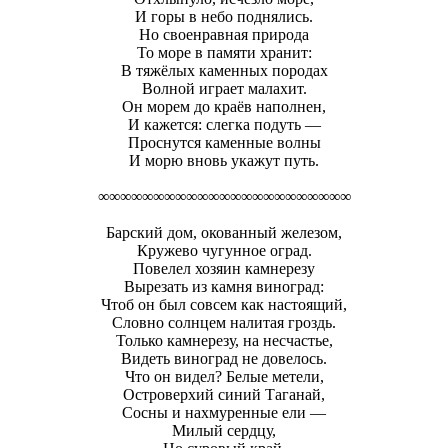
И горы в небо поднялись.
Но своенравная природа
То море в памяти хранит:
В тяжёлых каменных породах
Волной играет малахит.
Он морем до краёв наполнен,
И кажется: слегка подуть —
Проснутся каменные волны
И морю вновь укажут путь.
∞∞∞∞∞∞∞∞∞∞∞∞∞∞∞∞∞∞∞∞∞∞∞
Барский дом, окованный железом,
Кружево чугунное оград.
Повелел хозяин камнерезу
Вырезать из камня виноград:
Чтоб он был совсем как настоящий,
Словно солнцем налитая гроздь.
Только камнерезу, на несчастье,
Видеть виноград не довелось.
Что он видел? Белые метели,
Островерхий синий Таганай,
Сосны и нахмуренные ели —
Милый сердцу,