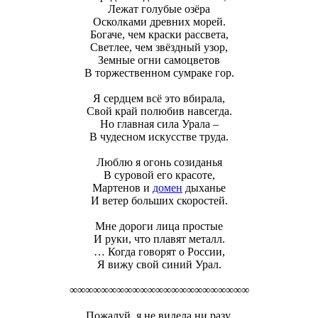
Лежат голубые озёра
Осколками древних морей.
Богаче, чем краски рассвета,
Светлее, чем звёздный узор,
Земные огни самоцветов
В торжественном сумраке гор.
Я сердцем всё это вбирала,
Свой край полюбив навсегда.
Но главная сила Урала –
В чудесном искусстве труда.
Люблю я огонь созиданья
В суровой его красоте,
Мартенов и
домен
дыханье
И ветер больших скоростей.
Мне дороги лица простые
И руки, что плавят металл.
… Когда говорят о России,
Я вижу свой синий Урал.
∞∞∞∞∞∞∞∞∞∞∞∞∞∞∞∞∞∞∞∞∞∞∞
Пожалуй, я не видела ни разу,