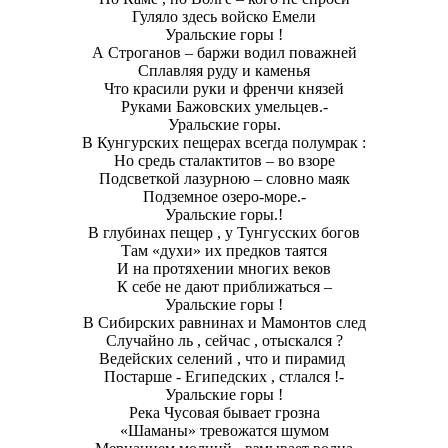
Гуляло здесь войско Емели
Уральские горы !
А Строганов – баржи водил поважней
Сплавляя руду и каменья
Что красили руки и френчи князей
Руками Бажовских умельцев.-
Уральские горы.
В Кунгурских пещерах всегда полумрак :
Но средь сталактитов – во взоре
Подсветкой лазурною – словно маяк
Подземное озеро-море.-
Уральские горы.!
В глубинах пещер , у Тунгусских богов
Там «духи» их предков таятся
И на протяхении многих веков
К себе не дают приближаться –
Уральские горы !
В Сибирских равнинах и Мамонтов след
Случайно ль , сейчас , отыскался ?
Ведейских селений , что и пирамид
Постарше - Египедских , стлался !-
Уральские горы !
Река Чусовая бывает грозна
«Шаманы» тревожатся шумом