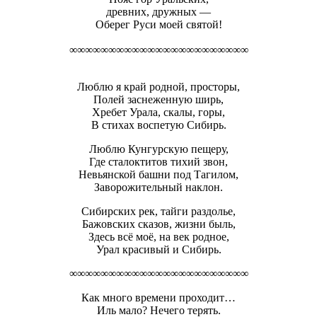
древних, дружных —
Оберег Руси моей святой!
∞∞∞∞∞∞∞∞∞∞∞∞∞∞∞∞∞∞∞∞∞∞∞
Люблю я край родной, просторы,
Полей заснеженную ширь,
Хребет Урала, скалы, горы,
В стихах воспетую Сибирь.
Люблю Кунгурскую пещеру,
Где сталоктитов тихий звон,
Невьянской башни под Тагилом,
Заворожительный наклон.
Сибирских рек, тайги раздолье,
Бажовских сказов, жизни быль,
Здесь всё моё, на век родное,
Урал красивый и Сибирь.
∞∞∞∞∞∞∞∞∞∞∞∞∞∞∞∞∞∞∞∞∞∞∞
Как много времени проходит…
Иль мало? Нечего терять.