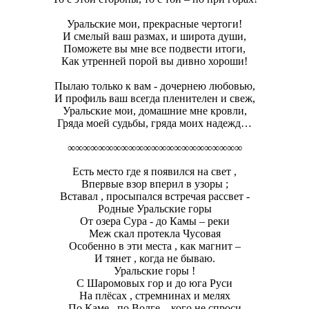
Уральские мои, прекрасные чертоги!
И смелый ваш размах, и широта души,
Поможете вы мне все подвести итоги,
Как утренней порой вы дивно хороши!
Пылаю только к вам - дочернею любовью,
И профиль ваш всегда пленителен и свеж,
Уральские мои, домашние мне кровли,
Гряда моей судьбы, гряда моих надежд…
∞∞∞∞∞∞∞∞∞∞∞∞∞∞∞∞∞∞∞∞∞∞∞
Есть место где я появился на свет ,
Впервые взор вперил в узоры ;
Вставал , просыпался встречая рассвет -
Родные Уральские горы
От озера Сура - до Камы – реки
Меж скал протекла Чусовая
Особенно в эти места , как магнит –
И тянет , когда не бываю.
Уральские горы !
С Шаромовых гор и до юга Руси
На плёсах , стремнинах и мелях
По Каме , по Волге – кого не спроси