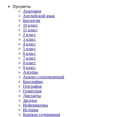
Предметы
Анатомия
Английский язык
Биология
10 класс
11 класс
2 класс
3 класс
4 класс
5 класс
6 класс
7 класс
8 класс
9 класс
Алгебра
Анализ стихотворений
Биографии
География
Геометрия
Диктанты
Загадки
Информатика
История
Краткие содержания