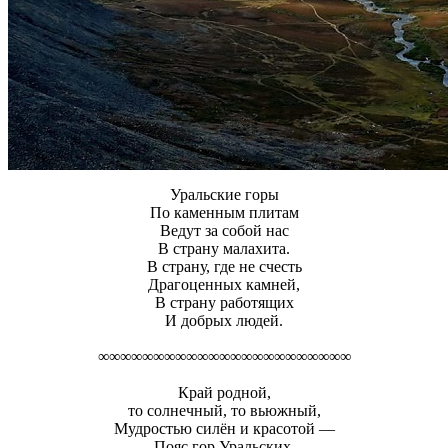
Уральские горы
По каменным плитам
Ведут за собой нас
В страну малахита.
В страну, где не счесть
Драгоценных камней,
В страну работящих
И добрых людей.
∞∞∞∞∞∞∞∞∞∞∞∞∞∞∞∞∞∞∞∞∞∞∞
Край родной,
то солнечный, то вьюжный,
Мудростью силён и красотой —
Пояс гор Уральских,