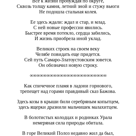
Все к жизни пробуждая по округе,
Сквозь толщу камня, летний зной и стужу вьюги
Не подошла стальная колея.
Ее здесь ждали: ждал и стар, и млад.
С ней новые профессии явились.
Быстрее время потекло, сердца забились,
И жизнь приобрела иной уклад.
Великих строек на своем веку
Челябе повидать еще придется.
Сей путь Самаро-Златоустовским зовется.
Он обозначил новую строку.
∞∞∞∞∞∞∞∞∞∞∞∞∞∞∞∞∞∞∞∞∞∞∞
Как спичечное пламя в ладони горнового,
трепещет над горами правдивый сказ Бажова.
Здесь козы в крыши били серебряным копытцем,
здесь ящерки дразнили мальчишек малахитцем.
В болотистых колодцах и родинках Урала
немеряная сила природы обитала.
В горе Великий Полоз недавно жил да был,