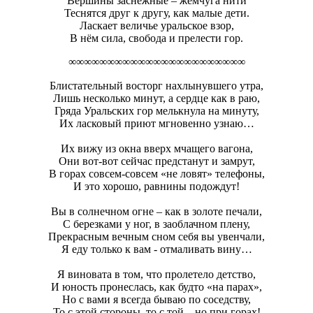
Вершины заснежные – жемчуга нити
Теснятся друг к другу, как малые дети.
Ласкает величье уральское взор,
В нём сила, свобода и прелести гор.
∞∞∞∞∞∞∞∞∞∞∞∞∞∞∞∞∞∞∞∞∞∞∞
Блистательный восторг нахлынувшего утра,
Лишь несколько минут, а сердце как в раю,
Гряда Уральских гор мелькнула на минуту,
Их ласковый приют мгновенно узнаю…
Их вижу из окна вверх мчащего вагона,
Они вот-вот сейчас предстанут и замрут,
В горах совсем-совсем «не ловят» телефоны,
И это хорошо, равнины подождут!
Вы в солнечном огне – как в золоте печали,
С березками у ног, в заоблачном плену,
Прекрасным вечным сном себя вы увенчали,
Я еду только к вам - отмаливать вину…
Я виновата в том, что пролетело детство,
И юность пронеслась, как будто «на парах»,
Но с вами я всегда бываю по соседству,
То с этой стороны, то с той – но при горах!