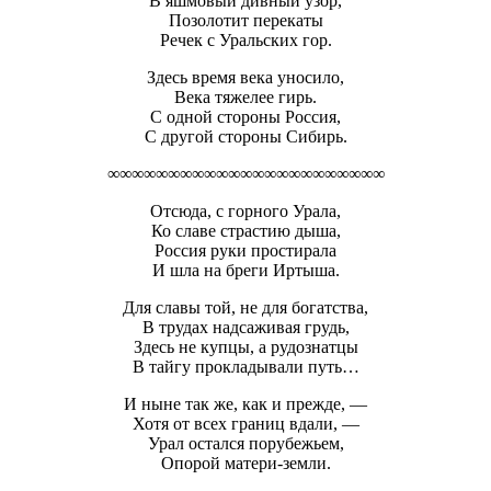
В яшмовый дивный узор,
Позолотит перекаты
Речек с Уральских гор.
Здесь время века уносило,
Века тяжелее гирь.
С одной стороны Россия,
С другой стороны Сибирь.
∞∞∞∞∞∞∞∞∞∞∞∞∞∞∞∞∞∞∞∞∞∞∞
Отсюда, с горного Урала,
Ко славе страстию дыша,
Россия руки простирала
И шла на бреги Иртыша.
Для славы той, не для богатства,
В трудах надсаживая грудь,
Здесь не купцы, а рудознатцы
В тайгу прокладывали путь…
И ныне так же, как и прежде, —
Хотя от всех границ вдали, —
Урал остался порубежьем,
Опорой матери-земли.