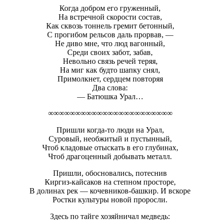
Когда добром его груженный,
На встречной скорости состав,
Как сквозь тоннель гремит бетонный,
С прогибом рельсов даль прорвав, —
Не диво мне, что люд вагонный,
Среди своих забот, забав,
Невольно связь речей теряя,
На миг как будто шапку снял,
Примолкнет, сердцем повторяя
Два слова:
— Батюшка Урал…
∞∞∞∞∞∞∞∞∞∞∞∞∞∞∞∞∞∞∞∞∞∞∞
Пришли когда-то люди на Урал,
Суровый, необжитый и пустынный,
Чтоб кладовые отыскать в его глубинах,
Чтоб драгоценный добывать металл.
Пришли, обосновались, потеснив
Киргиз-кайсаков на степном просторе,
В долинах рек — кочевников-башкир. И вскоре
Ростки культуры новой проросли.
Здесь по тайге хозяйничал медведь: