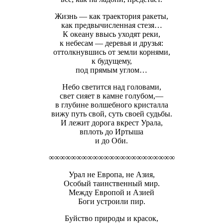
Жизнь — как траектория ракеты,
как предвычисленная стезя…
К океану ввысь уходят реки,
к небесам — деревья и друзья:
оттолкнувшись от земли корнями,
к будущему,
под прямым углом…
Небо светится над головами,
свет сияет в камне голубом,—
в глубине волшебного кристалла
вижу путь свой, суть своей судьбы.
И лежит дорога вкрест Урала,
вплоть до Иртыша
и до Оби.
∞∞∞∞∞∞∞∞∞∞∞∞∞∞∞∞∞∞∞∞∞∞∞
Урал не Европа, не Азия,
Особый таинственный мир.
Между Европой и Азией
Боги устроили пир.
Буйство природы и красок,