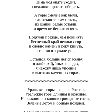
Зима моя опять уходит,
снежинки просит собирать.
А горы смелые как были,
так остаются там стоять,
их шапки белые остыли,
и время не бежало вспять.
Подумай прежде, чем покинуть
Беспечный край великих гор
и словно камень в реку кинуть,
и только в зеркале укор.
Останься, больше нет спасенья
в далёких буйных городах,
я нахожу лишь упоение
в высоких каменных горах.
∞∞∞∞∞∞∞∞∞∞∞∞∞∞∞∞∞∞∞∞∞∞∞
Уральские горы – корона России.
Уральские горы длинны и красивы.
На каждом из склонов громадные сосны,
Зелёные летом и осенью поздней.