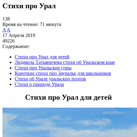
Стихи про Урал
138
Время на чтение:
71 минута
A
A
17 Апреля 2019
49226
Содержание:
Стихи про Урал для детей
Людмила Татьяничева стихи об Уральском крае
Стихи про Уральские горы
Короткие стихи про Зауралье для школьников
Стихи об Урале уральских поэтов
Стихи о природе Урала
Стихи про Урал для детей