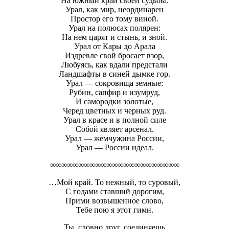
На южный край своей судьбы.
Урал, как мир, неординарен
Простор его тому виной.
Урал на полюсах полярен:
На нем царят и стынь, и зной.
Урал от Кары до Арала
Издревле свой бросает взор,
Любуясь, как вдали предстали
Ландшафты в синей дымке гор.
Урал — сокровища земные:
Рубин, сапфир и изумруд,
И самородки золотые,
Черед цветных и черных руд.
Урал в красе и в полной силе
Собой являет арсенал.
Урал — жемчужина России,
Урал — России идеал.
∞∞∞∞∞∞∞∞∞∞∞∞∞∞∞∞∞∞∞∞∞∞∞
…Мой край. То нежный, то суровый,
С годами ставший дорогим,
Прими возвышенное слово,
Тебе пою я этот гимн.
Ты, словно друг, соединяешь