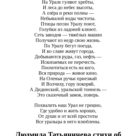
На Урале гуляют хребты,
И леса до небес высоты,
А озёра и реки полны —
Небывалой воды чистоты.
Птицы песни Уралу поют,
Голубки из ладоней клюют.
Сеть заводов — тяжёлых машин
Получают из недр свою жизнь.
По Уралу бегут поезда,
И во славе живут города,
Добываются руды, газ, нефть —
Ископаемых не перечесть.
Поохотиться есть на кого,
Вся природа — живое кино.
На Оленьи ручьи приезжай
И Волчиху, гору покоряй,
А Дидинский, уральский тоннель —
Это сказочный замок, поверь.
Похвалить наш Урал не грешно,
Где удобно и жить хорошо,
От души и от всей простоты
Все уральцы в него влюблены.
Людмила Татьяничева стихи об