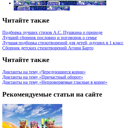
Тест на тему
Подборка интересных фактов про
английский язык
5 вопросов
Читайте также
Подборка лучших стихов А.С. Пушкина о природе
Лучший сборник пословиц и поговорок о семье
Лучшая подборка стихотворений для детей, идущих в 1 класс
Сборник детских стихотворений Агнии Барто
Читайте также
Диктанты на тему «Чередующиеся корни»
Диктанты на тему «Причастный оборот»
Диктанты на тему «Непроверяемые гласные в корне»
Рекомендуемые статьи на сайте