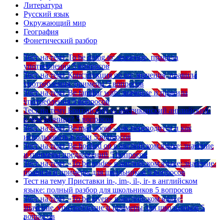
Литература
Русский язык
Окружающий мир
География
Фонетический разбор
Тест на тему
To be going to: значение, правила
употребления
5 вопросов
Тест на тему
Конструкция go on: значения, правила
употребления, примеры
5 вопросов
Тест на тему
Be familiar with: значение и правила
употребления
5 вопросов
Тест на тему
Британский vs американский английский:
в чем разница?
5 вопросов
Тест на тему
Be mad about - как переводится и как
использовать в речи
5 вопросов
Тест на тему
Be hooked on в английском языке: значение
и примеры предложений
5 вопросов
Тест на тему
«To be made» в английском языке: значение,
правила и примеры для школьников
5 вопросов
Тест на тему
Приставки in-, im-, il-, ir- в английском
языке: полный разбор для школьников
5 вопросов
Тест на тему
«To be given» в английском языке:
значение, употребление и примеры для школьников
5
вопросов