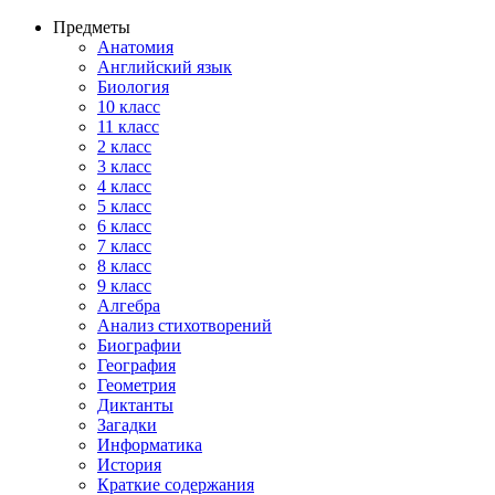
Предметы
Анатомия
Английский язык
Биология
10 класс
11 класс
2 класс
3 класс
4 класс
5 класс
6 класс
7 класс
8 класс
9 класс
Алгебра
Анализ стихотворений
Биографии
География
Геометрия
Диктанты
Загадки
Информатика
История
Краткие содержания