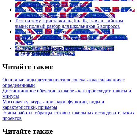
и примеры предложений
5 вопросов
Тест на тему
«To be made» в английском языке: значение,
правила и примеры для школьников
5 вопросов
Тест на тему
Приставки in-, im-, il-, ir- в английском
языке: полный разбор для школьников
5 вопросов
Тест на тему
«To be given» в английском языке:
значение, употребление и примеры для школьников
5
вопросов
Тест на тему
Подборка интересных фактов про
английский язык
5 вопросов
Читайте также
Основные виды деятельности человека - классификация с
определениями
Дистанционное обучение в школе - как происходит, плюсы и
минусы
Массовая культура - признаки, функции, виды и
характеристики, примеры
Этапы работы, образцы готовых школьных исследовательских
проектов
Читайте также