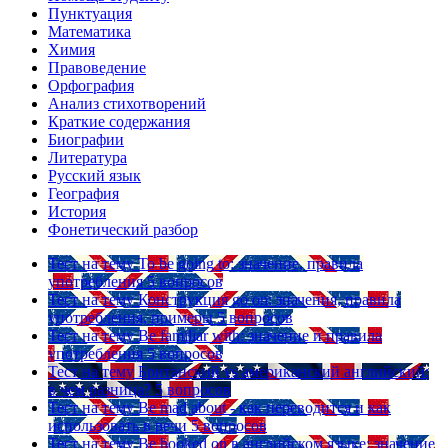
Пунктуация
Математика
Химия
Правоведение
Орфография
Анализ стихотворений
Краткие содержания
Биографии
Литература
Русский язык
География
История
Фонетический разбор
Тест на тему
To be going to: значение, правила
употребления
5 вопросов
Тест на тему
Конструкция go on: значения, правила
употребления, примеры
5 вопросов
Тест на тему
Be familiar with: значение и правила
употребления
5 вопросов
Тест на тему
Британский vs американский английский:
в чем разница?
5 вопросов
Тест на тему
Be mad about - как переводится и как
использовать в речи
5 вопросов
Тест на тему
Be hooked on в английском языке: значение