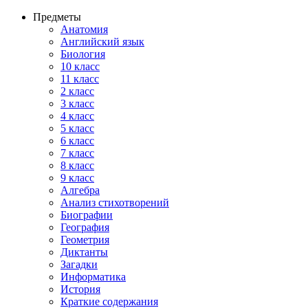
Предметы
Анатомия
Английский язык
Биология
10 класс
11 класс
2 класс
3 класс
4 класс
5 класс
6 класс
7 класс
8 класс
9 класс
Алгебра
Анализ стихотворений
Биографии
География
Геометрия
Диктанты
Загадки
Информатика
История
Краткие содержания