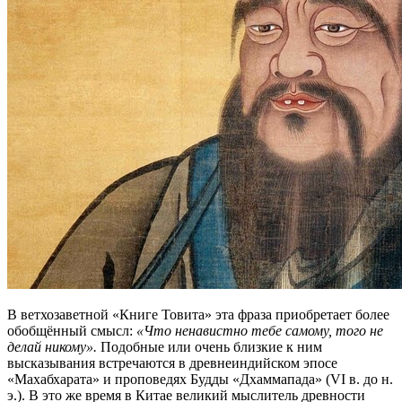
В ветхозаветной «Книге Товита» эта фраза приобретает более
обобщённый смысл:
«Что ненавистно тебе самому, того не
делай никому».
Подобные или очень близкие к ним
высказывания встречаются в древнеиндийском эпосе
«Махабхарата» и проповедях Будды «Дхаммапада» (VI в. до н.
э.). В это же время в Китае великий мыслитель древности