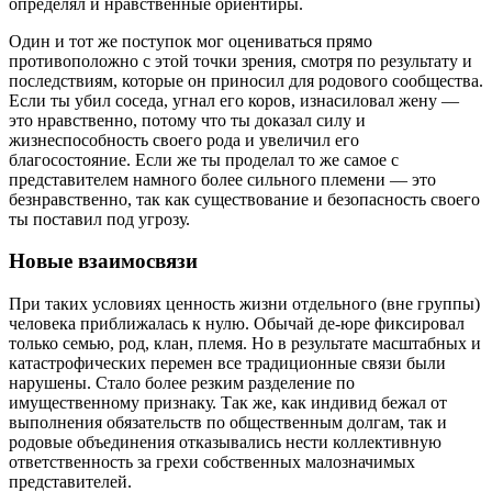
определял и нравственные ориентиры.
Один и тот же поступок мог оцениваться прямо
противоположно с этой точки зрения, смотря по результату и
последствиям, которые он приносил для родового сообщества.
Если ты убил соседа, угнал его коров, изнасиловал жену —
это нравственно, потому что ты доказал силу и
жизнеспособность своего рода и увеличил его
благосостояние. Если же ты проделал то же самое с
представителем намного более сильного племени — это
безнравственно, так как существование и безопасность своего
ты поставил под угрозу.
Новые взаимосвязи
При таких условиях ценность жизни отдельного (вне группы)
человека приближалась к нулю. Обычай де-юре фиксировал
только семью, род, клан, племя. Но в результате масштабных и
катастрофических перемен все традиционные связи были
нарушены. Стало более резким разделение по
имущественному признаку. Так же, как индивид бежал от
выполнения обязательств по общественным долгам, так и
родовые объединения отказывались нести коллективную
ответственность за грехи собственных малозначимых
представителей.