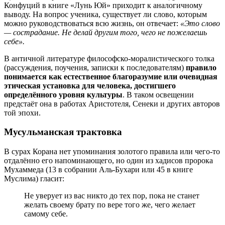
Конфуций в книге «Лунь Юй» приходит к аналогичному
выводу. На вопрос ученика, существует ли слово, которым
можно руководствоваться всю жизнь, он отвечает:
«Это слово
— сострадание. Не делай другим того, чего не пожелаешь
себе».
В античной литературе философско-моралистического толка
(рассуждения, поучения, записки к последователям)
правило
понимается как естественное благоразумие или очевидная
этическая установка для человека, достигшего
определённого уровня культуры
. В таком освещении
предстаёт она в работах Аристотеля, Сенеки и других авторов
той эпохи.
Мусульманская трактовка
В сурах Корана нет упоминания золотого правила или чего-то
отдалённо его напоминающего, но один из хадисов пророка
Мухаммеда (13 в собрании Аль-Бухари или 45 в книге
Муслима) гласит:
Не уверует из вас никто до тех пор, пока не станет
желать своему брату по вере того же, чего желает
самому себе.