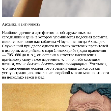
Архаика и античность
Наиболее древним артефактом из обнаруженных на
сегодняшний день, в котором упоминается подобная формула,
является клинописная табличка «Поучения писца Ахикара».
Служивший при дворе одного из самых жестоких правителей
в истории, ассирийского царя Синаххериба (годы правления
— 705−680 до н. э.), он оставил в качестве наставления
приёмному сыну такое изречение:
«…что тебе кажется
плохим, ты не должен делать своим товарищам».
Учитывая,
что письменные морали того времени лишь фиксировали
устную традицию, появление подобной мысли можно отнести
на несколько веков назад.