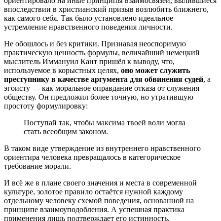
ориентировало на иные принципы взаимосвязей, вылившиеся
впоследствии в христианский призыв возлюбить ближнего,
как самого себя. Так было установлено идеальное
устремление нравственного поведения личности.
Не обошлось и без критики. Признавая неоспоримую
практическую ценность формулы, величайший немецкий
мыслитель Иммануил Кант пришёл к выводу, что,
используемое в корыстных целях,
оно может служить
преступнику в качестве аргумента для обвинения судей
, а
эгоисту — как моральное оправдание отказа от служения
обществу. Он предложил более точную, но утратившую
простоту формулировку:
Поступай так, чтобы максима твоей воли могла
стать всеобщим законом.
В таком виде утверждение из внутреннего нравственного
ориентира человека превращалось в категорическое
требование морали.
И всё же в плане своего значения и места в современной
культуре, золотое правило остаётся нужной каждому
отдельному человеку схемой поведения, основанной на
принципе взаимоуподобления. А успешная практика
применения лишь подтверждает его истинность.