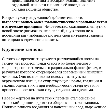
принципиально иначе воспринимавшая значение
отдельной личности и правил её поведения в
складывающемся обществе.
Вопреки ужасу окружающей действительности,
вырабатывались более гуманистические моральные устои
и этические принципы
. Человечество, оказавшись на пути к
новой эпохе (возможно, не в первый, и уж точно не в
последний раз), мобилизовало весь свой интеллектуальный
потенциал в стремлении выжить.
Крушение талиона
С этого же времени запускается растянувшийся почти на
тысячу лет процесс ломки старого мифологического
мировоззрения и замены его рационально-философским, в
результате которого сформировался современный психотип
человека. Оно позволило по-новому взглянуть на
окружающую жизнь, на существующие нормы, традиции и
законы, оценить их и при необходимости отвергнуть или
привести в соответствии с существующими идеалами.
Первой жертвой на пути таких перемен стал основной
этический принцип древнего общества — закон талиона.
Понятие равного воздаяния за нанесённый вред, выраженное