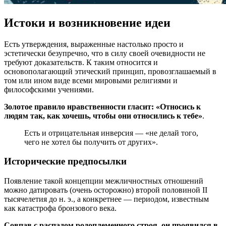
Истоки и возникновение идеи
Есть утверждения, выраженные настолько просто и
эстетически безупречно, что в силу своей очевидности не
требуют доказательств. К таким относится и
основополагающий этический принцип, провозглашаемый в
том или ином виде всеми мировыми религиями и
философскими учениями.
Золотое правило нравственности гласит: «Относись к
людям так, как хочешь, чтобы они относились к тебе»
.
Есть и отрицательная инверсия — «не делай того,
чего не хотел бы получить от других».
Исторические предпосылки
Появление такой концепции межличностных отношений
можно датировать (очень осторожно) второй половиной II
тысячелетия до н. э., а конкретнее — периодом, известным
как катастрофа бронзового века.
Совпав с распадом родоплеменного строя, он проявился в