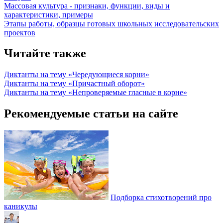
Массовая культура - признаки, функции, виды и
характеристики, примеры
Этапы работы, образцы готовых школьных исследовательских
проектов
Читайте также
Диктанты на тему «Чередующиеся корни»
Диктанты на тему «Причастный оборот»
Диктанты на тему «Непроверяемые гласные в корне»
Рекомендуемые статьи на сайте
Подборка стихотворений про
каникулы