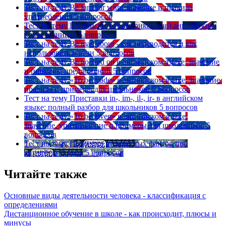
Тест на тему
Be familiar with: значение и правила
употребления
5 вопросов
Тест на тему
Британский vs американский английский:
в чем разница?
5 вопросов
Тест на тему
Be mad about - как переводится и как
использовать в речи
5 вопросов
Тест на тему
Be hooked on в английском языке: значение
и примеры предложений
5 вопросов
Тест на тему
«To be made» в английском языке: значение,
правила и примеры для школьников
5 вопросов
Тест на тему
Приставки in-, im-, il-, ir- в английском
языке: полный разбор для школьников
5 вопросов
Тест на тему
«To be given» в английском языке:
значение, употребление и примеры для школьников
5
вопросов
Тест на тему
Подборка интересных фактов про
английский язык
5 вопросов
Читайте также
Основные виды деятельности человека - классификация с
определениями
Дистанционное обучение в школе - как происходит, плюсы и
минусы