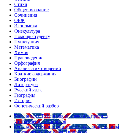
Стихи
Обществознание
Сочинения
ОБЖ
Экономика
Физкультура
Помощь студенту
Пунктуация
Математика
Химия
Правоведение
Орфография
Анализ стихотворений
Краткие содержания
Биографии
Литература
Русский язык
География
История
Фонетический разбор
Тест на тему
To be going to: значение, правила
употребления
5 вопросов
Тест на тему
Конструкция go on: значения, правила
употребления, примеры
5 вопросов