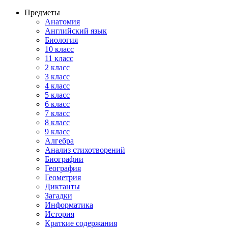
Предметы
Анатомия
Английский язык
Биология
10 класс
11 класс
2 класс
3 класс
4 класс
5 класс
6 класс
7 класс
8 класс
9 класс
Алгебра
Анализ стихотворений
Биографии
География
Геометрия
Диктанты
Загадки
Информатика
История
Краткие содержания