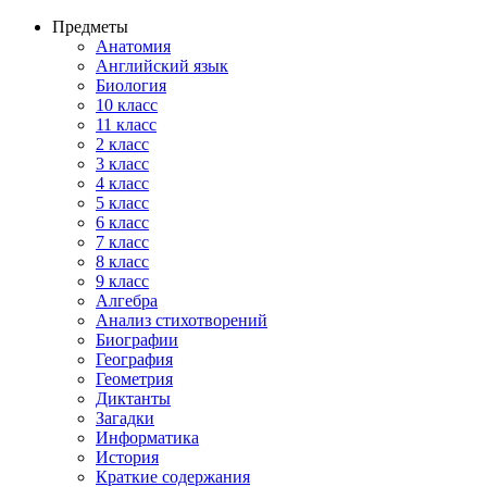
Предметы
Анатомия
Английский язык
Биология
10 класс
11 класс
2 класс
3 класс
4 класс
5 класс
6 класс
7 класс
8 класс
9 класс
Алгебра
Анализ стихотворений
Биографии
География
Геометрия
Диктанты
Загадки
Информатика
История
Краткие содержания