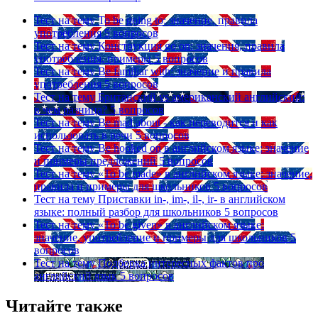
Тест на тему
To be going to: значение, правила
употребления
5 вопросов
Тест на тему
Конструкция go on: значения, правила
употребления, примеры
5 вопросов
Тест на тему
Be familiar with: значение и правила
употребления
5 вопросов
Тест на тему
Британский vs американский английский:
в чем разница?
5 вопросов
Тест на тему
Be mad about - как переводится и как
использовать в речи
5 вопросов
Тест на тему
Be hooked on в английском языке: значение
и примеры предложений
5 вопросов
Тест на тему
«To be made» в английском языке: значение,
правила и примеры для школьников
5 вопросов
Тест на тему
Приставки in-, im-, il-, ir- в английском
языке: полный разбор для школьников
5 вопросов
Тест на тему
«To be given» в английском языке:
значение, употребление и примеры для школьников
5
вопросов
Тест на тему
Подборка интересных фактов про
английский язык
5 вопросов
Читайте также