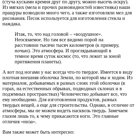
(стуча кусками кремня друг по другу, можно высечь искру).
Из мягких (мела и прочих разновидностей известняка) наши
пращуры возводили много чего, а также изготовляли мел для
рисования. Песок используется для изготовления стекла и
наждака.
Итак, то, что над головой – «воздушное».
Неосязаемое. Но там все видимо порой на
расстоянии тысячи тысяч километров (к примеру,
ночью). Это атмосфера. И проглядывающий в
темное время суток космос (то, что лежит за зоной
притяжения планеты).
А вот под ногами у нас всегда что-то твердое. Имеется в виду
плотная внешняя оболочка Земли, по которой мы и ходим. Из
материалов, добываемых в разных слоях этой оболочки (в
горах, на естественных обрывах, подводных склонах и в
подземных пространствах) Человечество добывает все, что
ему необходимо. Для изготовления продуктов, разных
твердых вещей, а еще для строительства. Однако, в отличие от
атмосферы, мы не можем видеть насквозь твердь. Замечаем
глазом лишь то, к чему прикасаются ноги. Это главные
отличия «низа».
Вам также может быть интересно: