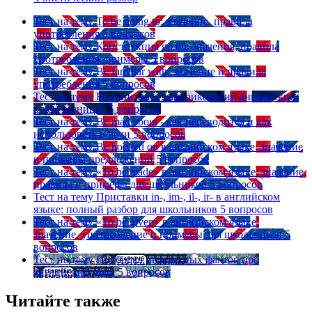
Тест на тему
To be going to: значение, правила
употребления
5 вопросов
Тест на тему
Конструкция go on: значения, правила
употребления, примеры
5 вопросов
Тест на тему
Be familiar with: значение и правила
употребления
5 вопросов
Тест на тему
Британский vs американский английский:
в чем разница?
5 вопросов
Тест на тему
Be mad about - как переводится и как
использовать в речи
5 вопросов
Тест на тему
Be hooked on в английском языке: значение
и примеры предложений
5 вопросов
Тест на тему
«To be made» в английском языке: значение,
правила и примеры для школьников
5 вопросов
Тест на тему
Приставки in-, im-, il-, ir- в английском
языке: полный разбор для школьников
5 вопросов
Тест на тему
«To be given» в английском языке:
значение, употребление и примеры для школьников
5
вопросов
Тест на тему
Подборка интересных фактов про
английский язык
5 вопросов
Читайте также