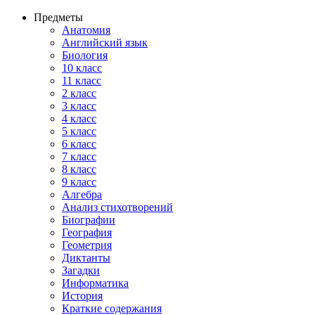
Предметы
Анатомия
Английский язык
Биология
10 класс
11 класс
2 класс
3 класс
4 класс
5 класс
6 класс
7 класс
8 класс
9 класс
Алгебра
Анализ стихотворений
Биографии
География
Геометрия
Диктанты
Загадки
Информатика
История
Краткие содержания