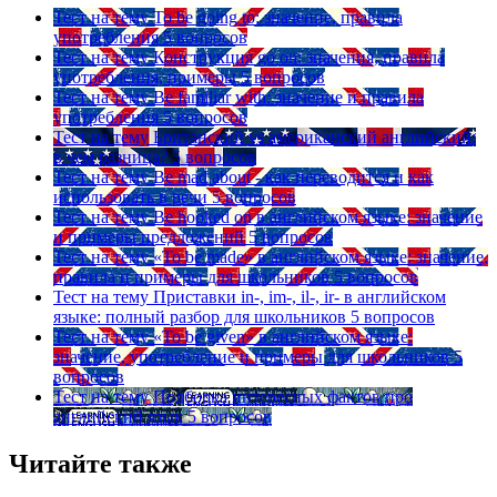
Тест на тему
To be going to: значение, правила
употребления
5 вопросов
Тест на тему
Конструкция go on: значения, правила
употребления, примеры
5 вопросов
Тест на тему
Be familiar with: значение и правила
употребления
5 вопросов
Тест на тему
Британский vs американский английский:
в чем разница?
5 вопросов
Тест на тему
Be mad about - как переводится и как
использовать в речи
5 вопросов
Тест на тему
Be hooked on в английском языке: значение
и примеры предложений
5 вопросов
Тест на тему
«To be made» в английском языке: значение,
правила и примеры для школьников
5 вопросов
Тест на тему
Приставки in-, im-, il-, ir- в английском
языке: полный разбор для школьников
5 вопросов
Тест на тему
«To be given» в английском языке:
значение, употребление и примеры для школьников
5
вопросов
Тест на тему
Подборка интересных фактов про
английский язык
5 вопросов
Читайте также