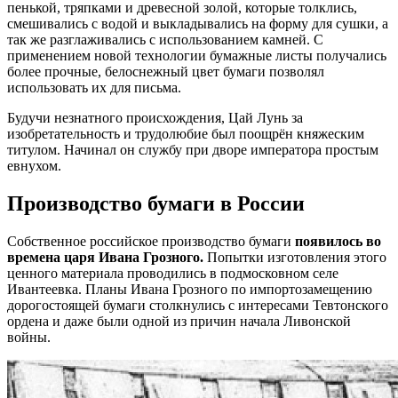
пенькой, тряпками и древесной золой, которые толклись,
смешивались с водой и выкладывались на форму для сушки, а
так же разглаживались с использованием камней. С
применением новой технологии бумажные листы получались
более прочные, белоснежный цвет бумаги позволял
использовать их для письма.
Будучи незнатного происхождения, Цай Лунь за
изобретательность и трудолюбие был поощрён княжеским
титулом. Начинал он службу при дворе императора простым
евнухом.
Производство бумаги в России
Собственное российское производство бумаги
появилось во
времена царя Ивана Грозного.
Попытки изготовления этого
ценного материала проводились в подмосковном селе
Ивантеевка. Планы Ивана Грозного по импортозамещению
дорогостоящей бумаги столкнулись с интересами Тевтонского
ордена и даже были одной из причин начала Ливонской
войны.