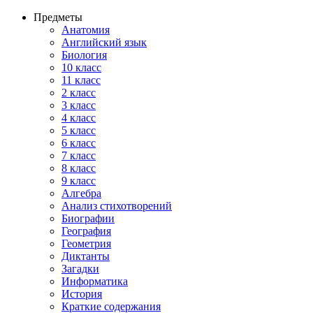
Предметы
Анатомия
Английский язык
Биология
10 класс
11 класс
2 класс
3 класс
4 класс
5 класс
6 класс
7 класс
8 класс
9 класс
Алгебра
Анализ стихотворений
Биографии
География
Геометрия
Диктанты
Загадки
Информатика
История
Краткие содержания