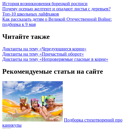
История возникновения борецкой росписи
Почему осенью желтеют и опадают листья с деревьев?
Топ-10 школьных лайфхаков
Как рассказать детям о Великой Отечественной Войне:
подборка к 9 мая
Читайте также
Диктанты на тему «Чередующиеся корни»
Диктанты на тему «Причастный оборот»
Диктанты на тему «Непроверяемые гласные в корне»
Рекомендуемые статьи на сайте
Подборка стихотворений про
каникулы