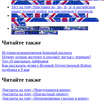
правила и примеры для школьников
5 вопросов
Тест на тему
Приставки in-, im-, il-, ir- в английском
языке: полный разбор для школьников
5 вопросов
Тест на тему
«To be given» в английском языке:
значение, употребление и примеры для школьников
5
вопросов
Тест на тему
Подборка интересных фактов про
английский язык
5 вопросов
Читайте также
История возникновения борецкой росписи
Почему осенью желтеют и опадают листья с деревьев?
Топ-10 школьных лайфхаков
Как рассказать детям о Великой Отечественной Войне:
подборка к 9 мая
Читайте также
Диктанты на тему «Чередующиеся корни»
Диктанты на тему «Причастный оборот»
Диктанты на тему «Непроверяемые гласные в корне»