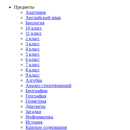
Предметы
Анатомия
Английский язык
Биология
10 класс
11 класс
2 класс
3 класс
4 класс
5 класс
6 класс
7 класс
8 класс
9 класс
Алгебра
Анализ стихотворений
Биографии
География
Геометрия
Диктанты
Загадки
Информатика
История
Краткие содержания