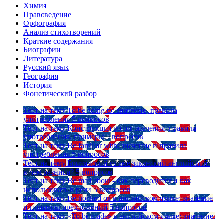
Химия
Правоведение
Орфография
Анализ стихотворений
Краткие содержания
Биографии
Литература
Русский язык
География
История
Фонетический разбор
Тест на тему
To be going to: значение, правила
употребления
5 вопросов
Тест на тему
Конструкция go on: значения, правила
употребления, примеры
5 вопросов
Тест на тему
Be familiar with: значение и правила
употребления
5 вопросов
Тест на тему
Британский vs американский английский:
в чем разница?
5 вопросов
Тест на тему
Be mad about - как переводится и как
использовать в речи
5 вопросов
Тест на тему
Be hooked on в английском языке: значение
и примеры предложений
5 вопросов
Тест на тему
«To be made» в английском языке: значение,