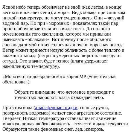
Ясное небо теперь обозначает не зной (как летом, в конце
весны и в начале осени), а мороз. Ведь облака при слишком
низкой температуре не могут существовать. Они – летучий
водяной пар. Но при «морозных» показателях такой пар
просто обрушивается вниз в виде снега. До полного
исчезновения того скопления, которое мы привыкли
именовать «облаками». Вот почему после обильного
снегопада зимой стоит солнечная и очень морозная погода.
Ветер может принести новую облачность с более теплого и
влажного запада (ветры в умеренных широтах чаще дуют
оттуда). Это значит, будет теплее (влага удерживает
накопленную температуру).
«Мороз» от индоевропейского корня МР («смертельная
обстановка»).
Обратите внимание, что летом все происходит с
точностью наоборот: влага охлаждает небо.
При этом вода (
атмосферные осадки
, горные ручьи,
поверхность водоемов) меняет свое агрегатное состояние.
Твердеет. Низкая температура останавливает движение
молекул, лишая любую жидкость летучести и даже текучести.
Образуются такие феномены: снег, лед, изморозь.