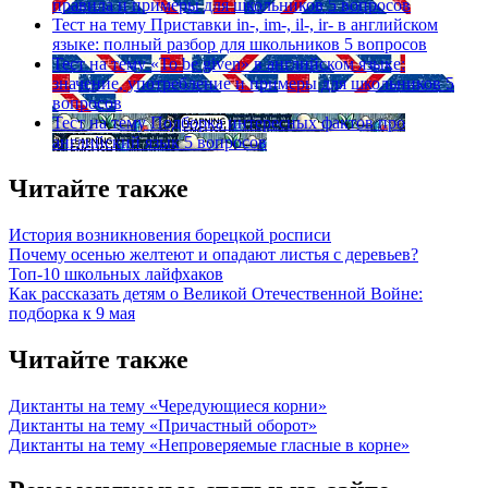
правила и примеры для школьников
5 вопросов
Тест на тему
Приставки in-, im-, il-, ir- в английском
языке: полный разбор для школьников
5 вопросов
Тест на тему
«To be given» в английском языке:
значение, употребление и примеры для школьников
5
вопросов
Тест на тему
Подборка интересных фактов про
английский язык
5 вопросов
Читайте также
История возникновения борецкой росписи
Почему осенью желтеют и опадают листья с деревьев?
Топ-10 школьных лайфхаков
Как рассказать детям о Великой Отечественной Войне:
подборка к 9 мая
Читайте также
Диктанты на тему «Чередующиеся корни»
Диктанты на тему «Причастный оборот»
Диктанты на тему «Непроверяемые гласные в корне»