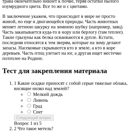
трава окончательно никнет к почве, теряя остатки былого
изумрудного цвета. Все то же и с цветами.
В заключение укажем, что происходит в мире не просто
живой, но еще и двигающейся природы. Часть животных
меняет летнюю шкурку на зимнюю шубку (например, заяц).
Часть закапывается куда-то в нору или берлогу (там теплее).
Такие грызуны как белка осваиваются в дупле. Кстати,
последняя относятся к тем зверям, которые на зиму делают
запасы. Насекомые скрываются кто в земле, а кто в коре
деревьев. Часть птиц улетает на юг, а другая ищет местечко
потеплее на Родине.
Тест для закрепления материала
1
Какие осадки приносят с собой серые тяжелые облака,
висящие низко над землей?
Мелкий дождь
Ливень
Град
Снег
Следующий вопрос
Вопрос
1
из
5
2
Что такое метель?