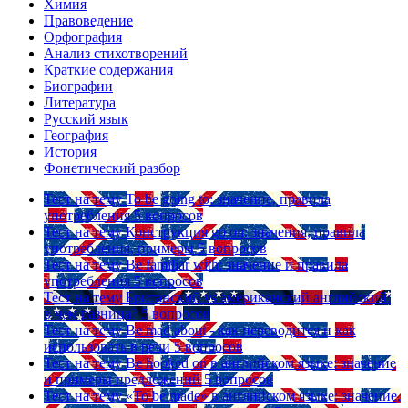
Химия
Правоведение
Орфография
Анализ стихотворений
Краткие содержания
Биографии
Литература
Русский язык
География
История
Фонетический разбор
Тест на тему
To be going to: значение, правила
употребления
5 вопросов
Тест на тему
Конструкция go on: значения, правила
употребления, примеры
5 вопросов
Тест на тему
Be familiar with: значение и правила
употребления
5 вопросов
Тест на тему
Британский vs американский английский:
в чем разница?
5 вопросов
Тест на тему
Be mad about - как переводится и как
использовать в речи
5 вопросов
Тест на тему
Be hooked on в английском языке: значение
и примеры предложений
5 вопросов
Тест на тему
«To be made» в английском языке: значение,