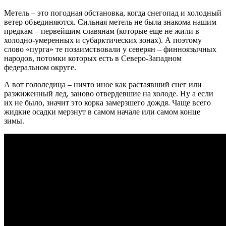
Метель – это погодная обстановка, когда снегопад и холодный
ветер объединяются. Сильная метель не была знакома нашим
предкам – первейшим славянам (которые еще не жили в
холодно-умеренных и субарктических зонах). А поэтому
слово «пурга» те позаимствовали у северян – финноязычных
народов, потомки которых есть в Северо-Западном
федеральном округе.
А вот гололедица – ничто иное как растаявший снег или
разжиженный лед, заново отвердевшие на холоде. Ну а если
их не было, значит это корка замерзшего дождя. Чаще всего
жидкие осадки мерзнут в самом начале или самом конце
зимы.