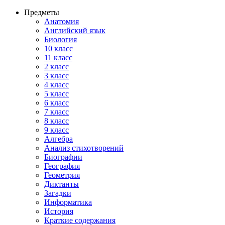
Предметы
Анатомия
Английский язык
Биология
10 класс
11 класс
2 класс
3 класс
4 класс
5 класс
6 класс
7 класс
8 класс
9 класс
Алгебра
Анализ стихотворений
Биографии
География
Геометрия
Диктанты
Загадки
Информатика
История
Краткие содержания