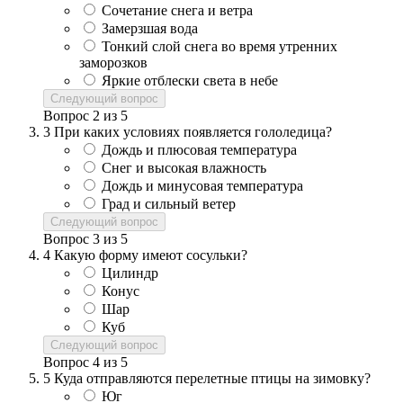
Сочетание снега и ветра
Замерзшая вода
Тонкий слой снега во время утренних
заморозков
Яркие отблески света в небе
Следующий вопрос
Вопрос
2
из
5
3
При каких условиях появляется гололедица?
Дождь и плюсовая температура
Снег и высокая влажность
Дождь и минусовая температура
Град и сильный ветер
Следующий вопрос
Вопрос
3
из
5
4
Какую форму имеют сосульки?
Цилиндр
Конус
Шар
Куб
Следующий вопрос
Вопрос
4
из
5
5
Куда отправляются перелетные птицы на зимовку?
Юг