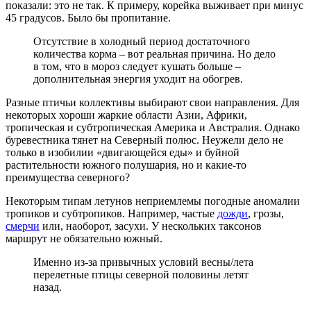
показали: это не так. К примеру, корейка выживает при минус
45 градусов. Было бы пропитание.
Отсутствие в холодный период достаточного
количества корма – вот реальная причина. Но дело
в том, что в мороз следует кушать больше –
дополнительная энергия уходит на обогрев.
Разные птичьи коллективы выбирают свои направления. Для
некоторых хороши жаркие области Азии, Африки,
тропическая и субтропическая Америка и Австралия. Однако
буревестника тянет на Северный полюс. Неужели дело не
только в изобилии «двигающейся еды» и буйной
растительности южного полушария, но и какие-то
преимущества северного?
Некоторым типам летунов неприемлемы погодные аномалии
тропиков и субтропиков. Например, частые
дожди
, грозы,
смерчи
или, наоборот, засухи. У нескольких таксонов
маршрут не обязательно южный.
Именно из-за привычных условий весны/лета
перелетные птицы северной половины летят
назад.