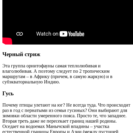
Черный стриж
Эта группа орнитофауны самая теплолюбивая и
влаголюбивая. А поэтому следует по 2 тропическим
маршрутам – в Африку (причем, в самую жаркую) и в
субэкваториальную Индию.
Гусь
Почему птицы улетают на юг? Не всегда туда. Что происходит
раз в год с пернатыми из семьи гусиных? Они выбирают для
зимовки области умеренного пояса. Просто те, что западнее.
Вторая треть даже не пересекает границ нашей родины.
Оседает на водоемах Манычской впадины – участка
естественной границы Европы и Азии (между пустошей