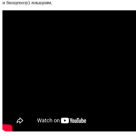
и биоценозу) локациям.