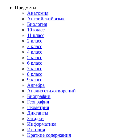
Предметы
Анатомия
Английский язык
Биология
10 класс
11 класс
2 класс
3 класс
4 класс
5 класс
6 класс
7 класс
8 класс
9 класс
Алгебра
Анализ стихотворений
Биографии
География
Геометрия
Диктанты
Загадки
Информатика
История
Краткие содержания