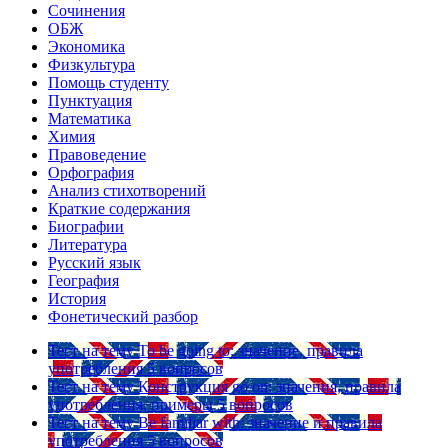
Сочинения
ОБЖ
Экономика
Физкультура
Помощь студенту
Пунктуация
Математика
Химия
Правоведение
Орфография
Анализ стихотворений
Краткие содержания
Биографии
Литература
Русский язык
География
История
Фонетический разбор
Тест на тему
To be going to: значение, правила
употребления
5 вопросов
Тест на тему
Конструкция go on: значения, правила
употребления, примеры
5 вопросов
Тест на тему
Be familiar with: значение и правила
употребления
5 вопросов