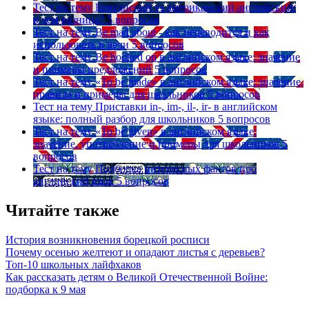
Тест на тему
Британский vs американский английский:
в чем разница?
5 вопросов
Тест на тему
Be mad about - как переводится и как
использовать в речи
5 вопросов
Тест на тему
Be hooked on в английском языке: значение
и примеры предложений
5 вопросов
Тест на тему
«To be made» в английском языке: значение,
правила и примеры для школьников
5 вопросов
Тест на тему
Приставки in-, im-, il-, ir- в английском
языке: полный разбор для школьников
5 вопросов
Тест на тему
«To be given» в английском языке:
значение, употребление и примеры для школьников
5
вопросов
Тест на тему
Подборка интересных фактов про
английский язык
5 вопросов
Читайте также
История возникновения борецкой росписи
Почему осенью желтеют и опадают листья с деревьев?
Топ-10 школьных лайфхаков
Как рассказать детям о Великой Отечественной Войне:
подборка к 9 мая