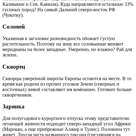
Калмыкии и Сев. Кавказа). Куда направляются остальные 33%
гусиных пород? На самый Дальний северо-восток РФ
(Чукотку).
Соловей
Указанная в заголовке разновидность обожает густую
растительность. Поэтому на зиму все соловьиные меняют
меридианы на более западные. Умеренно, но влажно? Рай для
зелени.
Скворец
Скворцы умеренной широты Европы остаются на месте. В то
время как родичи из прочих уголков Земли (северных и
восточных) зимой составляют им компанию. Готовьте больше
скворечников.
Зарянка
Для полугодового курортного отпуска этому представителю
летающей живности подходит северо-западный угол Африки
(Марокко, а еще прибрежные Алжир и Тунис). Половина тут
живет. Другая часть названного таксона (гнездящаяся на