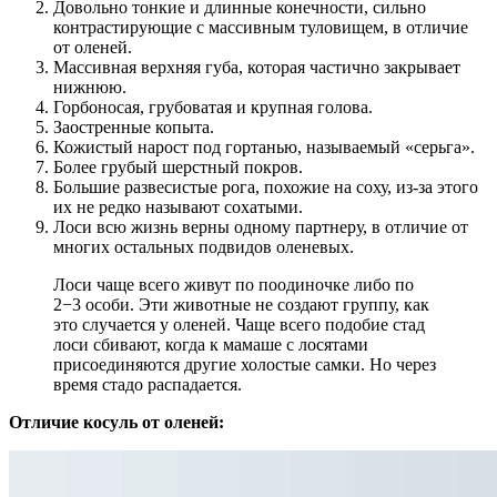
Довольно тонкие и длинные конечности, сильно
контрастирующие с массивным туловищем, в отличие
от оленей.
Массивная верхняя губа, которая частично закрывает
нижнюю.
Горбоносая, грубоватая и крупная голова.
Заостренные копыта.
Кожистый нарост под гортанью, называемый «серьга».
Более грубый шерстный покров.
Большие развесистые рога, похожие на соху, из-за этого
их не редко называют сохатыми.
Лоси всю жизнь верны одному партнеру, в отличие от
многих остальных подвидов оленевых.
Лоси чаще всего живут по поодиночке либо по
2−3 особи. Эти животные не создают группу, как
это случается у оленей. Чаще всего подобие стад
лоси сбивают, когда к мамаше с лосятами
присоединяются другие холостые самки. Но через
время стадо распадается.
Отличие косуль от оленей: