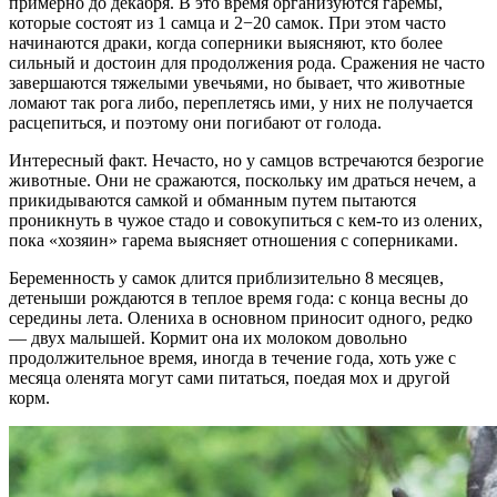
примерно до декабря. В это время организуются гаремы,
которые состоят из 1 самца и 2−20 самок. При этом часто
начинаются драки, когда соперники выясняют, кто более
сильный и достоин для продолжения рода. Сражения не часто
завершаются тяжелыми увечьями, но бывает, что животные
ломают так рога либо, переплетясь ими, у них не получается
расцепиться, и поэтому они погибают от голода.
Интересный факт. Нечасто, но у самцов встречаются безрогие
животные. Они не сражаются, поскольку им драться нечем, а
прикидываются самкой и обманным путем пытаются
проникнуть в чужое стадо и совокупиться с кем-то из олених,
пока «хозяин» гарема выясняет отношения с соперниками.
Беременность у самок длится приблизительно 8 месяцев,
детеныши рождаются в теплое время года: с конца весны до
середины лета. Олениха в основном приносит одного, редко
— двух малышей. Кормит она их молоком довольно
продолжительное время, иногда в течение года, хоть уже с
месяца оленята могут сами питаться, поедая мох и другой
корм.