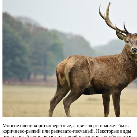
Многие олени короткошерстные, а цвет шерсти может быть
коричнево-рыжий или рыжевато-песчаный. Некоторые виды
имеют ослабление окраса на задней части ног, так образуется