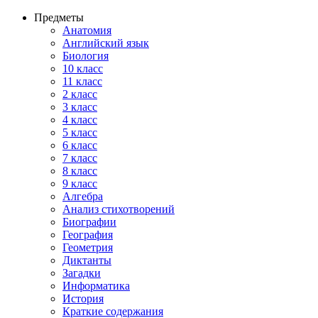
Предметы
Анатомия
Английский язык
Биология
10 класс
11 класс
2 класс
3 класс
4 класс
5 класс
6 класс
7 класс
8 класс
9 класс
Алгебра
Анализ стихотворений
Биографии
География
Геометрия
Диктанты
Загадки
Информатика
История
Краткие содержания