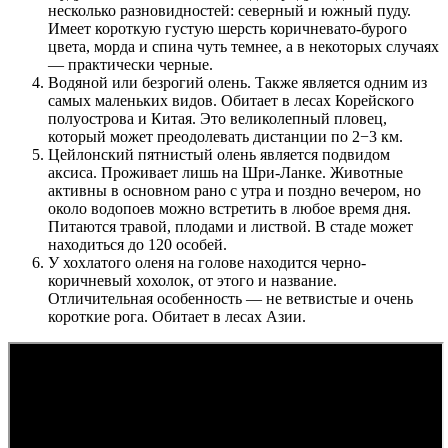
несколько разновидностей: северный и южный пуду.
Имеет короткую густую шерсть коричневато-бурого
цвета, морда и спина чуть темнее, а в некоторых случаях
— практически черные.
Водяной или безрогий олень. Также является одним из
самых маленьких видов. Обитает в лесах Корейского
полуострова и Китая. Это великолепный пловец,
который может преодолевать дистанции по 2−3 км.
Цейлонский пятнистый олень является подвидом
аксиса. Проживает лишь на Шри-Ланке. Животные
активны в основном рано с утра и поздно вечером, но
около водопоев можно встретить в любое время дня.
Питаются травой, плодами и листвой. В стаде может
находиться до 120 особей.
У хохлатого оленя на голове находится черно-
коричневый хохолок, от этого и название.
Отличительная особенность — не ветвистые и очень
короткие рога. Обитает в лесах Азии.