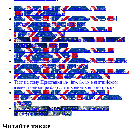
Тест на тему
To be going to: значение, правила
употребления
5 вопросов
Тест на тему
Конструкция go on: значения, правила
употребления, примеры
5 вопросов
Тест на тему
Be familiar with: значение и правила
употребления
5 вопросов
Тест на тему
Британский vs американский английский:
в чем разница?
5 вопросов
Тест на тему
Be mad about - как переводится и как
использовать в речи
5 вопросов
Тест на тему
Be hooked on в английском языке: значение
и примеры предложений
5 вопросов
Тест на тему
«To be made» в английском языке: значение,
правила и примеры для школьников
5 вопросов
Тест на тему
Приставки in-, im-, il-, ir- в английском
языке: полный разбор для школьников
5 вопросов
Тест на тему
«To be given» в английском языке:
значение, употребление и примеры для школьников
5
вопросов
Тест на тему
Подборка интересных фактов про
английский язык
5 вопросов
Читайте также