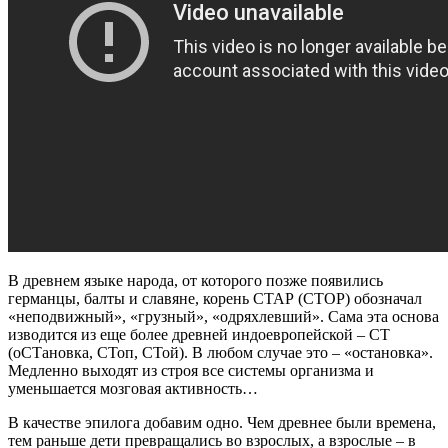
В древнем языке народа, от которого позже появились
германцы, балты и славяне, корень СТАР (СТОР) обозначал
«неподвижный», «грузный», «одряхлевший». Сама эта основа
изводится из еще более древней индоевропейской – СТ
(оСТановка, СТоп, СТой). В любом случае это – «остановка».
Медленно выходят из строя все системы организма и
уменьшается мозговая активность…
В качестве эпилога добавим одно. Чем древнее были времена,
тем раньше дети превращались во взрослых, а взрослые – в