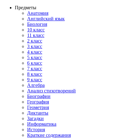
Предметы
Анатомия
Английский язык
Биология
10 класс
11 класс
2 класс
3 класс
4 класс
5 класс
6 класс
7 класс
8 класс
9 класс
Алгебра
Анализ стихотворений
Биографии
География
Геометрия
Диктанты
Загадки
Информатика
История
Краткие содержания