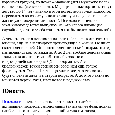
кормимся грудью), то позже – мальчик (дитя мужского пола)
или девочка (женского пола). Медицина и паспортисты тянут
детство до 14 лет (именно в этой возрастной точке подросток
переводится во взрослую поликлинику и получает главное в
жизни удостоверение личности). Психологи и педагоги
заканчивают детство выпуском из 3-го класса школы (не
случайно до этого учеба считается как бы подготовительной).
А чем отличается детство от юности? Ребенок, в отличие от
юноши, еще не анализирует происходящее в жизни. Не ищет
своего места в ней. Он просто «механический подражатель»,
пытающийся как-то выжить. А до 2 лет вообще действующий
только «на инстинктах». «Дитя» образовано от
индоевропейского корня ДХТ – «кормить». А с
биологической точки зрения сей организм еще только
формируется. Это в 11 лет лицо уже такое, что его можно
будет опознать даже и в старом возрасте. А до этого активно
меняются черты, зубы, цвет волос и радужки глаз.
Юность
Психологи
и педагоги связывают юность с наибольше
активацией процесса самопознания (активная ее фаза, полная
наибольшего «впитывания» знаний и максимализма,