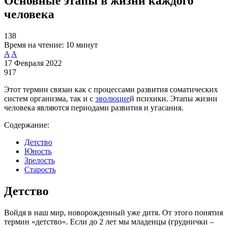
Основные этапы в жизни каждого
человека
138
Время на чтение:
10 минут
A
A
17 Февраля 2022
917
Этот термин связан как с процессами развития соматических
систем организма, так и с
эволюцие
й психики. Этапы жизни
человека являются периодами развития и угасания.
Содержание:
Детство
Юность
Зрелость
Старость
Детство
Войдя в наш мир, новорожденный уже дитя. От этого понятия
термин «детство». Если до 2 лет мы младенцы (груднички –