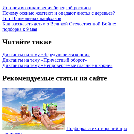
История возникновения борецкой росписи
Почему осенью желтеют и опадают листья с деревьев?
Топ-10 школьных лайфхаков
Как рассказать детям о Великой Отечественной Войне:
подборка к 9 мая
Читайте также
Диктанты на тему «Чередующиеся корни»
Диктанты на тему «Причастный оборот»
Диктанты на тему «Непроверяемые гласные в корне»
Рекомендуемые статьи на сайте
Подборка стихотворений про
каникулы