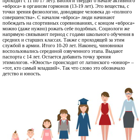
проходит с 11 по 17 лет). Биологи твердят о начале активного
«вброса» в организм гормонов (13-19 лет). Это вещества, с
точки зрения физиологии, доводящие человека до «полного
совершенства». С началом «вброса» люди начинают
побеждать на спортивных соревнованиях, с концом «вброса»
можно (даже нужно) рожать себе подобных. Социологи же
напрямую связывают период с годами школьного обучения в
средних и старших классах. Также с проходящей за этим
службой в армии. Итого 10-20 лет. Наконец, чиновники
воспользовались серединой озвученного этапа. Выдают
паспорта с 14 лет. Остается добавить точку зрения
этимологов. «Юность» происходит от латинского «юниор» –
«тот, кто самый младший». Так что слово это обозначало
детство и юность.