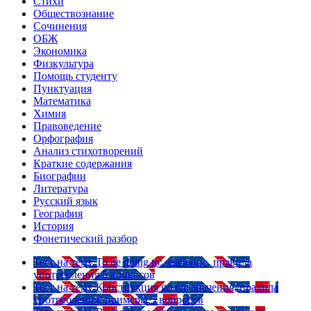
Стихи
Обществознание
Сочинения
ОБЖ
Экономика
Физкультура
Помощь студенту
Пунктуация
Математика
Химия
Правоведение
Орфография
Анализ стихотворений
Краткие содержания
Биографии
Литература
Русский язык
География
История
Фонетический разбор
Тест на тему
To be going to: значение, правила
употребления
5 вопросов
Тест на тему
Конструкция go on: значения, правила
употребления, примеры
5 вопросов