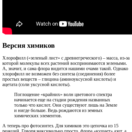
Версия химиков
Хлорофилл («зеленый лист» с древнегреческого) – масса, из-за
которой молекулы всех растений воспринимаются зелеными.
А, значит, и сама флора видится нашими очами такой. Однако
хлорофилл не возможен без синтеза (соединения) более
простых веществ – глицина (аминоуксусной кислоты) и
ацетата (соли уксусной кислоты).
Поглощение «крайних» волн цветового спектра
начинается еще на стадии рождения названных
только что кислот. Они существуют лишь на Земле
и нигде больше. Ведь рождаются из земных
химических элементов.
А теперь про фотосинтез. Для химиков это цепочка из 15
реакций. Говоря максимально просто, флора «кушает» азот, а