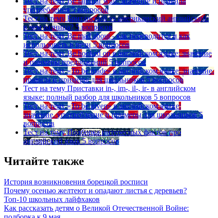
Тест на тему
Be familiar with: значение и правила
употребления
5 вопросов
Тест на тему
Британский vs американский английский:
в чем разница?
5 вопросов
Тест на тему
Be mad about - как переводится и как
использовать в речи
5 вопросов
Тест на тему
Be hooked on в английском языке: значение
и примеры предложений
5 вопросов
Тест на тему
«To be made» в английском языке: значение,
правила и примеры для школьников
5 вопросов
Тест на тему
Приставки in-, im-, il-, ir- в английском
языке: полный разбор для школьников
5 вопросов
Тест на тему
«To be given» в английском языке:
значение, употребление и примеры для школьников
5
вопросов
Тест на тему
Подборка интересных фактов про
английский язык
5 вопросов
Читайте также
История возникновения борецкой росписи
Почему осенью желтеют и опадают листья с деревьев?
Топ-10 школьных лайфхаков
Как рассказать детям о Великой Отечественной Войне:
подборка к 9 мая