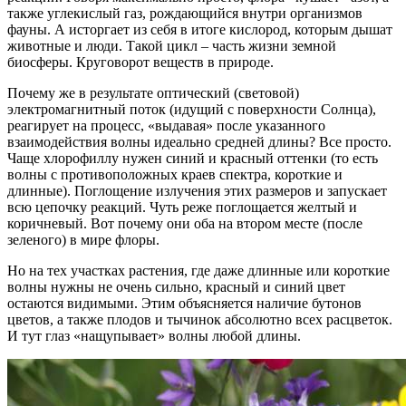
также углекислый газ, рождающийся внутри организмов
фауны. А исторгает из себя в итоге кислород, которым дышат
животные и люди. Такой цикл – часть жизни земной
биосферы. Круговорот веществ в природе.
Почему же в результате оптический (световой)
электромагнитный поток (идущий с поверхности Солнца),
реагирует на процесс, «выдавая» после указанного
взаимодействия волны идеально средней длины? Все просто.
Чаще хлорофиллу нужен синий и красный оттенки (то есть
волны с противоположных краев спектра, короткие и
длинные). Поглощение излучения этих размеров и запускает
всю цепочку реакций. Чуть реже поглощается желтый и
коричневый. Вот почему они оба на втором месте (после
зеленого) в мире флоры.
Но на тех участках растения, где даже длинные или короткие
волны нужны не очень сильно, красный и синий цвет
остаются видимыми. Этим объясняется наличие бутонов
цветов, а также плодов и тычинок абсолютно всех расцветок.
И тут глаз «нащупывает» волны любой длины.