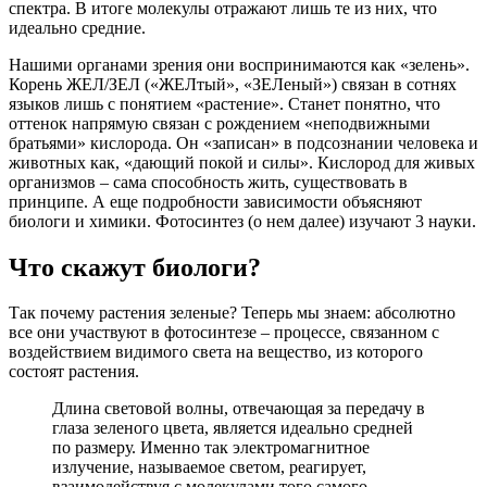
спектра. В итоге молекулы отражают лишь те из них, что
идеально средние.
Нашими органами зрения они воспринимаются как «зелень».
Корень ЖЕЛ/ЗЕЛ («ЖЕЛтый», «ЗЕЛеный») связан в сотнях
языков лишь с понятием «растение». Станет понятно, что
оттенок напрямую связан с рождением «неподвижными
братьями» кислорода. Он «записан» в подсознании человека и
животных как, «дающий покой и силы». Кислород для живых
организмов – сама способность жить, существовать в
принципе. А еще подробности зависимости объясняют
биологи и химики. Фотосинтез (о нем далее) изучают 3 науки.
Что скажут биологи?
Так почему растения зеленые? Теперь мы знаем: абсолютно
все они участвуют в фотосинтезе – процессе, связанном с
воздействием видимого света на вещество, из которого
состоят растения.
Длина световой волны, отвечающая за передачу в
глаза зеленого цвета, является идеально средней
по размеру. Именно так электромагнитное
излучение, называемое светом, реагирует,
взаимодействуя с молекулами того самого