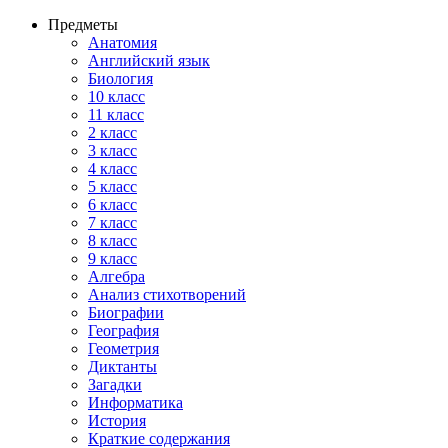
Предметы
Анатомия
Английский язык
Биология
10 класс
11 класс
2 класс
3 класс
4 класс
5 класс
6 класс
7 класс
8 класс
9 класс
Алгебра
Анализ стихотворений
Биографии
География
Геометрия
Диктанты
Загадки
Информатика
История
Краткие содержания