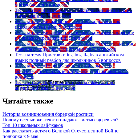
употребления
5 вопросов
Тест на тему
Британский vs американский английский:
в чем разница?
5 вопросов
Тест на тему
Be mad about - как переводится и как
использовать в речи
5 вопросов
Тест на тему
Be hooked on в английском языке: значение
и примеры предложений
5 вопросов
Тест на тему
«To be made» в английском языке: значение,
правила и примеры для школьников
5 вопросов
Тест на тему
Приставки in-, im-, il-, ir- в английском
языке: полный разбор для школьников
5 вопросов
Тест на тему
«To be given» в английском языке:
значение, употребление и примеры для школьников
5
вопросов
Тест на тему
Подборка интересных фактов про
английский язык
5 вопросов
Читайте также
История возникновения борецкой росписи
Почему осенью желтеют и опадают листья с деревьев?
Топ-10 школьных лайфхаков
Как рассказать детям о Великой Отечественной Войне:
подборка к 9 мая