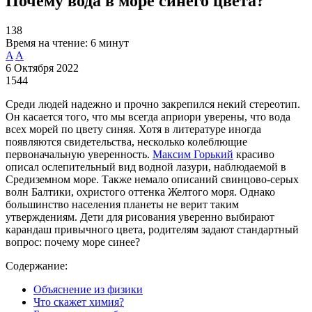
Почему вода в море синего цвета?
138
Время на чтение:
6 минут
A
A
6 Октября 2022
1544
Среди людей надежно и прочно закрепился некий стереотип.
Он касается того, что мы всегда априори уверены, что вода
всех морей по цвету синяя. Хотя в литературе иногда
появляются свидетельства, несколько колеблющие
первоначальную уверенность.
Максим Горький
красиво
описал ослепительный вид водной лазури, наблюдаемой в
Средиземном море. Также немало описаний свинцово-серых
волн Балтики, охристого оттенка Желтого моря. Однако
большинство населения планеты не верит таким
утверждениям. Дети для рисования уверенно выбирают
карандаш привычного цвета, родителям задают стандартный
вопрос: почему море синее?
Содержание:
Объяснение из физики
Что скажет химия?