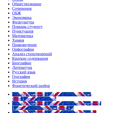
Обществознание
Сочинения
ОБЖ
Экономика
Физкультура
Помощь студенту
Пунктуация
Математика
Химия
Правоведение
Орфография
Анализ стихотворений
Краткие содержания
Биографии
Литература
Русский язык
География
История
Фонетический разбор
Тест на тему
To be going to: значение, правила
употребления
5 вопросов
Тест на тему
Конструкция go on: значения, правила
употребления, примеры
5 вопросов
Тест на тему
Be familiar with: значение и правила