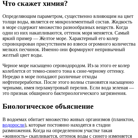
Что скажет химия?
Определяющим параметром, существенно влияющим на цвет
толщи воды, является ее микроэлементный состав. Жидкость
в море содержит множество разнообразных веществ. Когда
одни из них накапливаются, оттенок моря меняется. Самый
яркий пример — Желтое море. Характерный его колер
спровоцирован присутствием во взвеси огромного количества
мелких песчинок. Именно они формируют непривычный
желтый цвет воды.
Черное море насыщено сероводородом. Из-за этого ее колер
колеблется от темно-синего тона к сине-черному оттенку.
Нередко в море попадают различные отходы
нефтепереработки. После этого волны становятся насыщенно
черными, имея перламутровый перелив. Если вода зеленая —
это признак обширного бактериологического загрязнения.
Биологическое объяснение
В водоемах обитает множество живых организмов (планктон,
водоросли
), которые постоянно находятся в стадии
размножения. Когда на определенном участке такая
«живность» скапливается, оттенок воды с синего изменяется