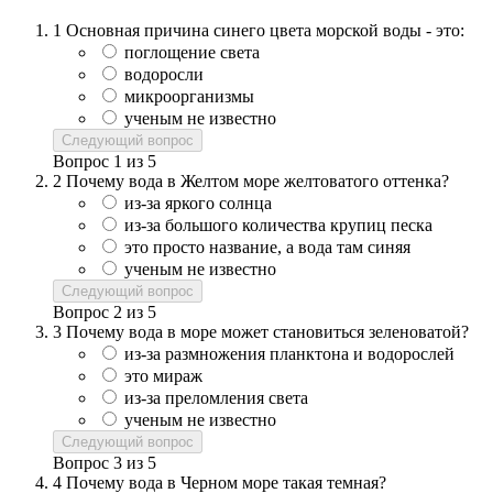
1
Основная причина синего цвета морской воды - это:
поглощение света
водоросли
микроорганизмы
ученым не известно
Следующий вопрос
Вопрос
1
из
5
2
Почему вода в Желтом море желтоватого оттенка?
из-за яркого солнца
из-за большого количества крупиц песка
это просто название, а вода там синяя
ученым не известно
Следующий вопрос
Вопрос
2
из
5
3
Почему вода в море может становиться зеленоватой?
из-за размножения планктона и водорослей
это мираж
из-за преломления света
ученым не известно
Следующий вопрос
Вопрос
3
из
5
4
Почему вода в Черном море такая темная?