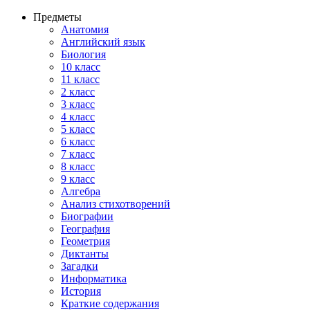
Предметы
Анатомия
Английский язык
Биология
10 класс
11 класс
2 класс
3 класс
4 класс
5 класс
6 класс
7 класс
8 класс
9 класс
Алгебра
Анализ стихотворений
Биографии
География
Геометрия
Диктанты
Загадки
Информатика
История
Краткие содержания