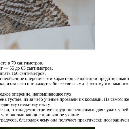
сте в 70 сантиметров.
ст — 55 до 65 сантиметров.
игать 166 сантиметров.
 необычное оперение: эти характерные щетинки предотвращают 
яка, из-за чего они кажутся более светлыми. Поэтому им намно
едкое оперение, напоминающее пух.
ень густые, из-за чего ученые прозвали их космами. На самом 
ледяному снежному насту.
 сезон, птица демонстрирует труднопереносимые для чужих ушей
о чем напоминающие привычное ухание.
градусов, благодаря чему она получает практически неограниче