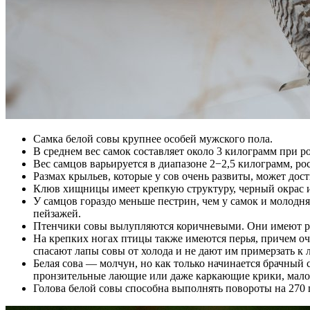
Самка белой совы крупнее особей мужского пола.
В среднем вес самок составляет около 3 килограмм при ро
Вес самцов варьируется в диапазоне 2−2,5 килограмм, ро
Размах крыльев, которые у сов очень развиты, может дост
Клюв хищницы имеет крепкую структуру, черный окрас и
У самцов гораздо меньше пестрин, чем у самок и молодн
пейзажей.
Птенчики совы вылупляются коричневыми. Они имеют р
На крепких ногах птицы также имеются перья, причем оч
спасают лапы совы от холода и не дают им примерзать к 
Белая сова — молчун, но как только начинается брачный
пронзительные лающие или даже каркающие крики, мал
Голова белой совы способна выполнять повороты на 270 