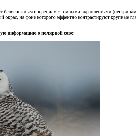
ает белоснежным оперением с темными вкраплениями (пестринами
ый окрас, на фоне которого эффектно контрастируют крупные г
щую информацию о полярной сове: