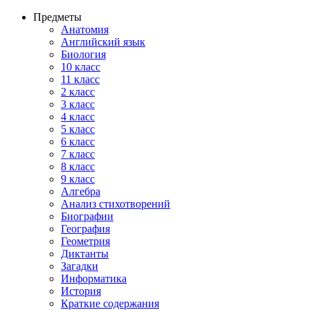
Предметы
Анатомия
Английский язык
Биология
10 класс
11 класс
2 класс
3 класс
4 класс
5 класс
6 класс
7 класс
8 класс
9 класс
Алгебра
Анализ стихотворений
Биографии
География
Геометрия
Диктанты
Загадки
Информатика
История
Краткие содержания