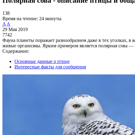
Полярная сова - описание птицы и общ
138
Время на чтение:
24 минуты
A
A
29 Мая 2019
7742
Фауна планеты поражает разнообразием даже в тех уголках, в 
живые организмы. Ярким примером является полярная сова — п
Содержание:
Основные данные о птице
Интересные факты для сообщения