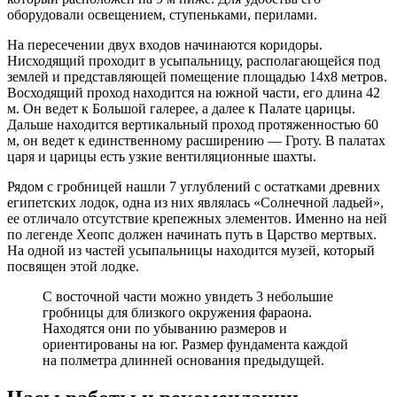
оборудовали освещением, ступеньками, перилами.
На пересечении двух входов начинаются коридоры.
Нисходящий проходит в усыпальницу, располагающейся под
землей и представляющей помещение площадью 14х8 метров.
Восходящий проход находится на южной части, его длина 42
м. Он ведет к Большой галерее, а далее к Палате царицы.
Дальше находится вертикальный проход протяженностью 60
м, он ведет к единственному расширению — Гроту. В палатах
царя и царицы есть узкие вентиляционные шахты.
Рядом с гробницей нашли 7 углублений с остатками древних
египетских лодок, одна из них являлась «Солнечной ладьей»,
ее отличало отсутствие крепежных элементов. Именно на ней
по легенде Хеопс должен начинать путь в Царство мертвых.
На одной из частей усыпальницы находится музей, который
посвящен этой лодке.
С восточной части можно увидеть 3 небольшие
гробницы для близкого окружения фараона.
Находятся они по убыванию размеров и
ориентированы на юг. Размер фундамента каждой
на полметра длинней основания предыдущей.