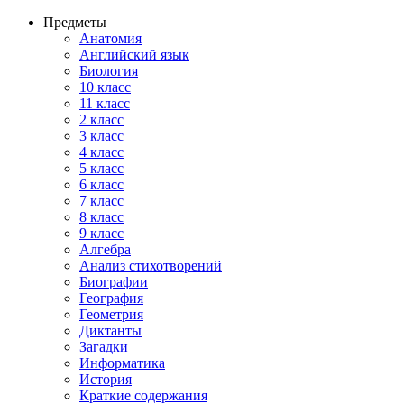
Предметы
Анатомия
Английский язык
Биология
10 класс
11 класс
2 класс
3 класс
4 класс
5 класс
6 класс
7 класс
8 класс
9 класс
Алгебра
Анализ стихотворений
Биографии
География
Геометрия
Диктанты
Загадки
Информатика
История
Краткие содержания