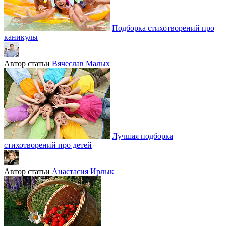
Подборка стихотворений про
каникулы
Автор статьи
Вячеслав Малых
Лучшая подборка
стихотворений про детей
Автор статьи
Анастасия Ирлык