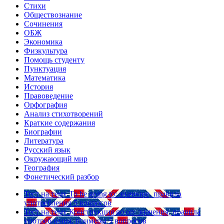
Стихи
Обществознание
Сочинения
ОБЖ
Экономика
Физкультура
Помощь студенту
Пунктуация
Математика
История
Правоведение
Орфография
Анализ стихотворений
Краткие содержания
Биографии
Литература
Русский язык
Окружающий мир
География
Фонетический разбор
Тест на тему
To be going to: значение, правила
употребления
5 вопросов
Тест на тему
Конструкция go on: значения, правила
употребления, примеры
5 вопросов