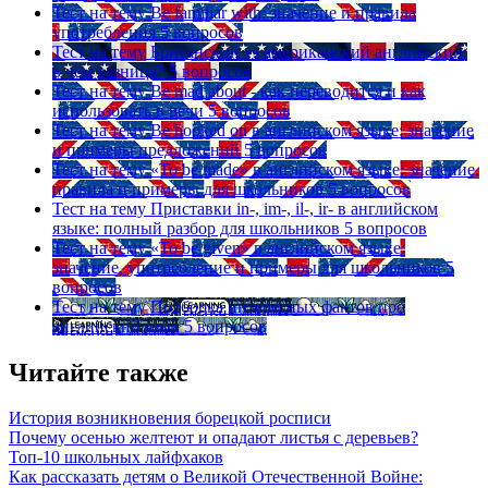
Тест на тему
Be familiar with: значение и правила
употребления
5 вопросов
Тест на тему
Британский vs американский английский:
в чем разница?
5 вопросов
Тест на тему
Be mad about - как переводится и как
использовать в речи
5 вопросов
Тест на тему
Be hooked on в английском языке: значение
и примеры предложений
5 вопросов
Тест на тему
«To be made» в английском языке: значение,
правила и примеры для школьников
5 вопросов
Тест на тему
Приставки in-, im-, il-, ir- в английском
языке: полный разбор для школьников
5 вопросов
Тест на тему
«To be given» в английском языке:
значение, употребление и примеры для школьников
5
вопросов
Тест на тему
Подборка интересных фактов про
английский язык
5 вопросов
Читайте также
История возникновения борецкой росписи
Почему осенью желтеют и опадают листья с деревьев?
Топ-10 школьных лайфхаков
Как рассказать детям о Великой Отечественной Войне: