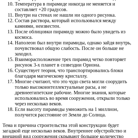
Температура в пирамиде никогда не меняется и
составляет +20 градусов.
Внутри на стенах не нашли ни одного рисунка.
Состав раствора, который использовался между
камнями, неизвестен.
После облицовки пирамиду можно было увидеть из
космоса.
Наполеон был внутри пирамиды, однако зайдя внутрь,
почувствовал общую слабость. После он больше не
заходил.
Взаиморасположение трех пирамид четко повторяет
рисунок 3-х планет в созвездии Ориона.
Существует теория, что транспортировались блоки
благодаря магическому кристаллу.
Многие считают, что это чудо света могли соорудить
только высокоинтеллектуальные расы, а не
древнеегипетские рабочие. Многие знания, которые
использовались во время сооружения, открыли только
через несколько веков.
Если высоту пирамиды умножить на 1 миллион,
получится расстояние от Земли до Солнца.
Тема и причина строительства этой конструкции будет
загадкой еще несколько веков. Внутреннее обустройство и
внешний вид сооружения скрывают большое количество