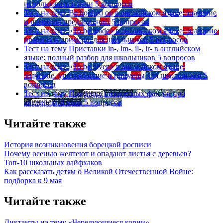
использовать в речи
5 вопросов
Тест на тему
Be hooked on в английском языке: значение
и примеры предложений
5 вопросов
Тест на тему
«To be made» в английском языке: значение,
правила и примеры для школьников
5 вопросов
Тест на тему
Приставки in-, im-, il-, ir- в английском
языке: полный разбор для школьников
5 вопросов
Тест на тему
«To be given» в английском языке:
значение, употребление и примеры для школьников
5
вопросов
Тест на тему
Подборка интересных фактов про
английский язык
5 вопросов
Читайте также
История возникновения борецкой росписи
Почему осенью желтеют и опадают листья с деревьев?
Топ-10 школьных лайфхаков
Как рассказать детям о Великой Отечественной Войне:
подборка к 9 мая
Читайте также
Диктанты на тему «Чередующиеся корни»