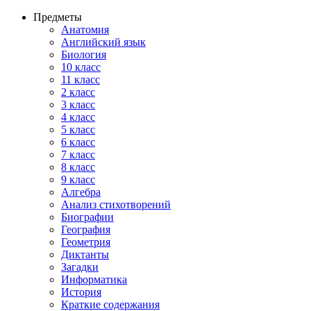
Предметы
Анатомия
Английский язык
Биология
10 класс
11 класс
2 класс
3 класс
4 класс
5 класс
6 класс
7 класс
8 класс
9 класс
Алгебра
Анализ стихотворений
Биографии
География
Геометрия
Диктанты
Загадки
Информатика
История
Краткие содержания