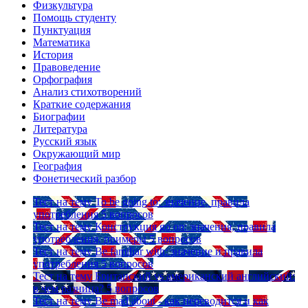
Физкультура
Помощь студенту
Пунктуация
Математика
История
Правоведение
Орфография
Анализ стихотворений
Краткие содержания
Биографии
Литература
Русский язык
Окружающий мир
География
Фонетический разбор
Тест на тему
To be going to: значение, правила
употребления
5 вопросов
Тест на тему
Конструкция go on: значения, правила
употребления, примеры
5 вопросов
Тест на тему
Be familiar with: значение и правила
употребления
5 вопросов
Тест на тему
Британский vs американский английский:
в чем разница?
5 вопросов
Тест на тему
Be mad about - как переводится и как