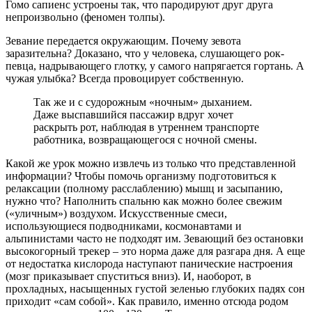
Гомо сапиенс устроены так, что пародируют друг друга
непроизвольно (феномен толпы).
Зевание передается окружающим. Почему зевота
заразительна? Доказано, что у человека, слушающего рок-
певца, надрывающего глотку, у самого напрягается гортань. А
чужая улыбка? Всегда провоцирует собственную.
Так же и с судорожным «ночным» дыханием.
Даже выспавшийся пассажир вдруг хочет
раскрыть рот, наблюдая в утреннем транспорте
работника, возвращающегося с ночной смены.
Какой же урок можно извлечь из только что представленной
информации? Чтобы помочь организму подготовиться к
релаксации (полному расслаблению) мышц и засыпанию,
нужно что? Наполнить спальню как можно более свежим
(«уличным») воздухом. Искусственные смеси,
использующиеся подводниками, космонавтами и
альпинистами часто не подходят им. Зевающий без остановки
высокогорный трекер – это норма даже для разгара дня. А еще
от недостатка кислорода наступают панические настроения
(мозг приказывает спуститься вниз). И, наоборот, в
прохладных, насыщенных густой зеленью глубоких падях сон
приходит «сам собой». Как правило, именно отсюда родом