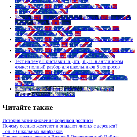
употребления, примеры
5 вопросов
Тест на тему
Be familiar with: значение и правила
употребления
5 вопросов
Тест на тему
Британский vs американский английский:
в чем разница?
5 вопросов
Тест на тему
Be mad about - как переводится и как
использовать в речи
5 вопросов
Тест на тему
Be hooked on в английском языке: значение
и примеры предложений
5 вопросов
Тест на тему
«To be made» в английском языке: значение,
правила и примеры для школьников
5 вопросов
Тест на тему
Приставки in-, im-, il-, ir- в английском
языке: полный разбор для школьников
5 вопросов
Тест на тему
«To be given» в английском языке:
значение, употребление и примеры для школьников
5
вопросов
Тест на тему
Подборка интересных фактов про
английский язык
5 вопросов
Читайте также
История возникновения борецкой росписи
Почему осенью желтеют и опадают листья с деревьев?
Топ-10 школьных лайфхаков
Как рассказать детям о Великой Отечественной Войне: