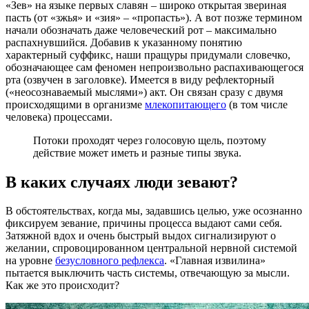
«Зев» на языке первых славян – широко открытая звериная
пасть (от «зжья» и «зия» – «пропасть»). А вот позже термином
начали обозначать даже человеческий рот – максимально
распахнувшийся. Добавив к указанному понятию
характерный суффикс, наши пращуры придумали словечко,
обозначающее сам феномен непроизвольно распахивающегося
рта (озвучен в заголовке). Имеется в виду рефлекторный
(«неосознаваемый мыслями») акт. Он связан сразу с двумя
происходящими в организме
млекопитающего
(в том числе
человека) процессами.
Потоки проходят через голосовую щель, поэтому
действие может иметь и разные типы звука.
В каких случаях люди зевают?
В обстоятельствах, когда мы, задавшись целью, уже осознанно
фиксируем зевание, причины процесса выдают сами себя.
Затяжной вдох и очень быстрый выдох сигнализируют о
желании, спровоцированном центральной нервной системой
на уровне
безусловного рефлекса
. «Главная извилина»
пытается выключить часть системы, отвечающую за мысли.
Как же это происходит?