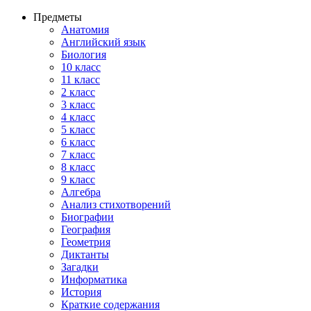
Предметы
Анатомия
Английский язык
Биология
10 класс
11 класс
2 класс
3 класс
4 класс
5 класс
6 класс
7 класс
8 класс
9 класс
Алгебра
Анализ стихотворений
Биографии
География
Геометрия
Диктанты
Загадки
Информатика
История
Краткие содержания