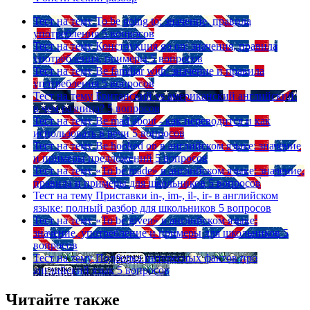
Тест на тему
To be going to: значение, правила
употребления
5 вопросов
Тест на тему
Конструкция go on: значения, правила
употребления, примеры
5 вопросов
Тест на тему
Be familiar with: значение и правила
употребления
5 вопросов
Тест на тему
Британский vs американский английский:
в чем разница?
5 вопросов
Тест на тему
Be mad about - как переводится и как
использовать в речи
5 вопросов
Тест на тему
Be hooked on в английском языке: значение
и примеры предложений
5 вопросов
Тест на тему
«To be made» в английском языке: значение,
правила и примеры для школьников
5 вопросов
Тест на тему
Приставки in-, im-, il-, ir- в английском
языке: полный разбор для школьников
5 вопросов
Тест на тему
«To be given» в английском языке:
значение, употребление и примеры для школьников
5
вопросов
Тест на тему
Подборка интересных фактов про
английский язык
5 вопросов
Читайте также